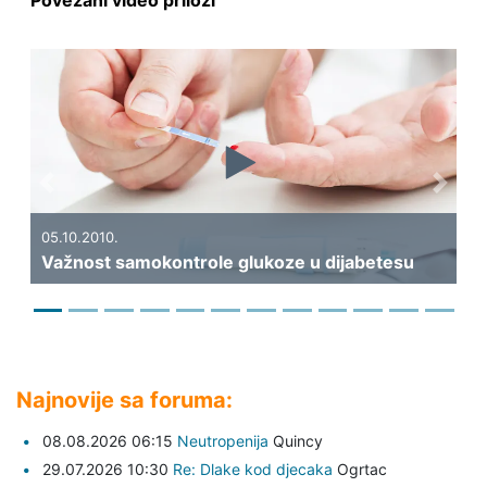
Povezani video prilozi
Previous
Next
19.09.2010.
Kakva bi tre
2010.
ost samokontrole glukoze u dijabetesu
dijabetesa?
Najnovije sa foruma:
08.08.2026 06:15
Neutropenija
Quincy
29.07.2026 10:30
Re: Dlake kod djecaka
Ogrtac