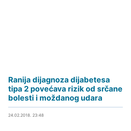
Ranija dijagnoza dijabetesa
tipa 2 povećava rizik od srčane
bolesti i moždanog udara
25.02.2018. 12:34
24.02.2018. 23:48