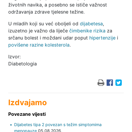
životnih navika, a posebno se ističe važnost
održavanja zdrave tjelesne težine.
U mladih koji su već oboljeli od
dijabetesa
,
izuzetno je važno da liječe
čimbenike rizika
za
srčanu bolest i moždani udar poput
hipertenzije
i
povišene razine kolesterola
.
Izvor:
Diabetologia
Izdvajamo
Povezane vijesti
Dijabetes tipa 2 povezan s težim simptomima
menopauze
05.08.2026.