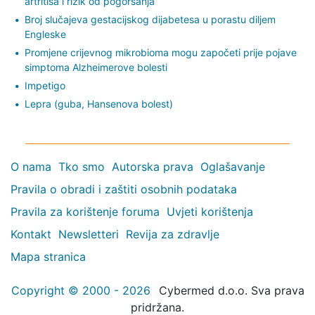
artritisa i rizik od pogoršanja
Broj slučajeva gestacijskog dijabetesa u porastu diljem
Engleske
Promjene crijevnog mikrobioma mogu započeti prije pojave
simptoma Alzheimerove bolesti
Impetigo
Lepra (guba, Hansenova bolest)
O nama
Tko smo
Autorska prava
Oglašavanje
Pravila o obradi i zaštiti osobnih podataka
Pravila za korištenje foruma
Uvjeti korištenja
Kontakt
Newsletteri
Revija za zdravlje
Mapa stranica
Copyright © 2000 - 2026
Cybermed d.o.o. Sva prava
pridržana.