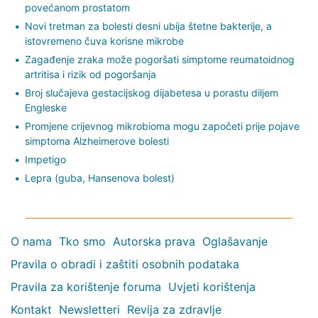
povećanom prostatom
Novi tretman za bolesti desni ubija štetne bakterije, a
istovremeno čuva korisne mikrobe
Zagađenje zraka može pogoršati simptome reumatoidnog
artritisa i rizik od pogoršanja
Broj slučajeva gestacijskog dijabetesa u porastu diljem
Engleske
Promjene crijevnog mikrobioma mogu započeti prije pojave
simptoma Alzheimerove bolesti
Impetigo
Lepra (guba, Hansenova bolest)
O nama
Tko smo
Autorska prava
Oglašavanje
Pravila o obradi i zaštiti osobnih podataka
Pravila za korištenje foruma
Uvjeti korištenja
Kontakt
Newsletteri
Revija za zdravlje