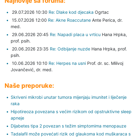
Najnovije sa foruma:
29.07.2026 10:30
Re: Dlake kod djecaka
Ogrtac
15.07.2026 12:00
Re: Akne Roaccutane
Ante Perica,
dr.
med.
29.06.2026 20:45
Re: Napadi placa u vrticu
Hana Hrpka,
prof. psih.
20.06.2026 23:35
Re: Odbijanje nuzde
Hana Hrpka,
prof.
psih.
10.06.2026 10:10
Re: Herpes na usni
Prof. dr. sc. Milivoj
Jovančević,
dr. med.
Naše preporuke:
Skriveni mikrobi unutar tumora mijenjaju imunitet i liječenje
raka
Hipotireoza povezana s većim rizikom od opstruktivne sleep
apneje
Dijabetes tipa 2 povezan s težim simptomima menopauze
Tadalafil može povećati rizik od glaukoma kod muškaraca s