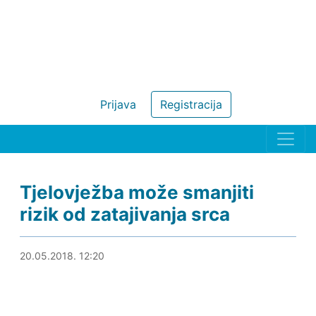
Prijava
Registracija
Tjelovježba može smanjiti
rizik od zatajivanja srca
20.05.2018. 12:34
20.05.2018. 12:20