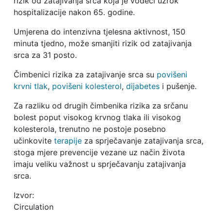
rizik od zatajivanja srca koja je vodeći uzrok
hospitalizacije nakon 65. godine.
Umjerena do intenzivna tjelesna aktivnost, 150
minuta tjedno, može smanjiti rizik od zatajivanja
srca za 31 posto.
Čimbenici rizika za zatajivanje srca su
povišeni
krvni tlak
,
povišeni kolesterol
,
dijabetes
i pušenje.
Za razliku od drugih čimbenika rizika za srčanu
bolest poput visokog krvnog tlaka ili visokog
kolesterola, trenutno ne postoje posebno
učinkovite
terapije
za sprječavanje zatajivanja srca,
stoga mjere prevencije vezane uz način života
imaju veliku važnost u sprječavanju zatajivanja
srca.
Izvor:
Circulation