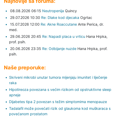
Najnovije sa foruma:
08.08.2026 06:15
Neutropenija
Quincy
29.07.2026 10:30
Re: Dlake kod djecaka
Ogrtac
15.07.2026 12:00
Re: Akne Roaccutane
Ante Perica,
dr.
med.
29.06.2026 20:45
Re: Napadi placa u vrticu
Hana Hrpka,
prof. psih.
20.06.2026 23:35
Re: Odbijanje nuzde
Hana Hrpka,
prof.
psih.
Naše preporuke:
Skriveni mikrobi unutar tumora mijenjaju imunitet i liječenje
raka
Hipotireoza povezana s većim rizikom od opstruktivne sleep
apneje
Dijabetes tipa 2 povezan s težim simptomima menopauze
Tadalafil može povećati rizik od glaukoma kod muškaraca s
povećanom prostatom