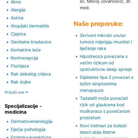
sc. Milivoj Jovančević,
dr.
Akne
med.
Alergije
Astma
Naše preporuke:
Atopijski dermatitis
Cjepiva
Skriveni mikrobi unutar
Genitalne bradavice
tumora mijenjaju imunitet i
liječenje raka
Kontaktne leće
Hipotireoza povezana s
Kontracepcija
većim rizikom od
Psorijaza
opstruktivne sleep apneje
Rak debelog crijeva
Dijabetes tipa 2 povezan s
Rak dojke
težim simptomima
menopauze
Prikaži sve
Tadalafil može povećati
rizik od glaukoma kod
Specijalizacije -
muškaraca s povećanom
medicina
prostatom
Dermatovenerologija
Novi tretman za bolesti
Dječja psihologija
desni ubija štetne
Estetsko-korektivna