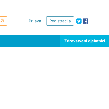
ŽI
Prijava
Registracija
Zdravstveni djelatnici