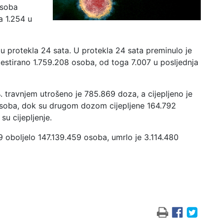
osoba
a 1.254 u
u protekla 24 sata. U protekla 24 sata preminulo je
stirano 1.759.208 osoba, od toga 7.007 u posljednja
4. travnjem utrošeno je 785.869 doza, a cijepljeno je
soba, dok su drugom dozom cijepljene 164.792
 cijepljenje.
 oboljelo 147.139.459 osoba, umrlo je 3.114.480