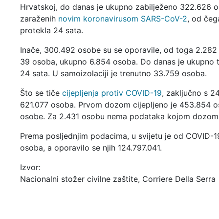
Hrvatskoj, do danas je ukupno zabilježeno 322.626 
zaraženih
novim koronavirusom SARS-CoV-2
, od čeg
protekla 24 sata.
Inače, 300.492 osobe su se oporavile, od toga 2.282 
39 osoba, ukupno 6.854 osoba. Do danas je ukupno te
24 sata. U samoizolaciji je trenutno 33.759 osoba.
Što se tiče
cijepljenja protiv COVID-19
, zaključno s 2
621.077 osoba. Prvom dozom cijepljeno je 453.854 o
osobe. Za 2.431 osobu nema podataka kojom dozom su
Prema posljednjim podacima, u svijetu je od COVID-19
osoba, a oporavilo se njih 124.797.041.
Izvor:
Nacionalni stožer civilne zaštite, Corriere Della Serra