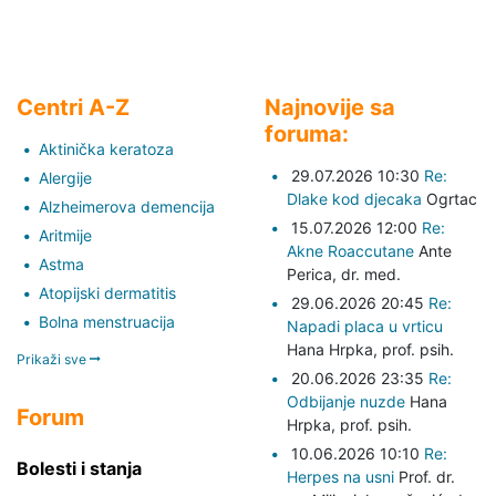
Centri A-Z
Najnovije sa
foruma:
Aktinička keratoza
29.07.2026 10:30
Re:
Alergije
Dlake kod djecaka
Ogrtac
Alzheimerova demencija
15.07.2026 12:00
Re:
Aritmije
Akne Roaccutane
Ante
Astma
Perica,
dr. med.
Atopijski dermatitis
29.06.2026 20:45
Re:
Bolna menstruacija
Napadi placa u vrticu
Hana Hrpka,
prof. psih.
Prikaži sve
20.06.2026 23:35
Re:
Odbijanje nuzde
Hana
Forum
Hrpka,
prof. psih.
10.06.2026 10:10
Re:
Bolesti i stanja
Herpes na usni
Prof. dr.