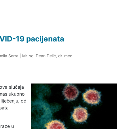
VID-19 pacijenata
Della Serra
|
Mr. sc. Dean Delić, dr. med.
ova slučaja
danas ukupno
iječenju, od
sata
araze u