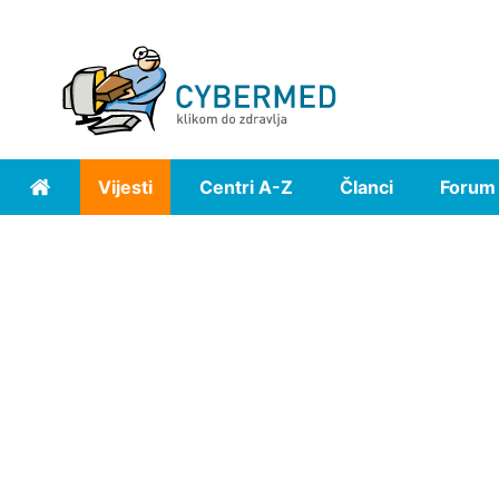
Vijesti
Centri A-Z
Članci
Forum
Home