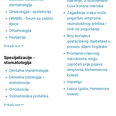
bakterije, a istovremeno
dermatologija
čuva korisne mikrobe
Ginekologija i opstetricija
Zagađenje zraka može
pogoršati simptome
HRABRI - forum za zaštitu
reumatoidnog artritisa i
djece
rizik od pogoršanja
Oftalmologija
Broj slučajeva
Pedijatrija
gestacijskog dijabetesa u
Prikaži sve
porastu diljem Engleske
Promjene crijevnog
Specijalizacije -
mikrobioma mogu
stomatologija
započeti prije pojave
simptoma Alzheimerove
Dentalna implantologija
bolesti
Dentalna patologija i
Impetigo
endodoncija
Lepra (guba, Hansenova
Ortodoncija
bolest)
Stomatološka protetika
Prikaži sve