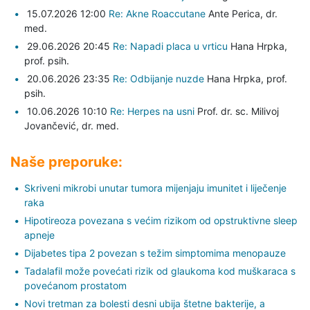
15.07.2026 12:00
Re: Akne Roaccutane
Ante Perica,
dr.
med.
29.06.2026 20:45
Re: Napadi placa u vrticu
Hana Hrpka,
prof. psih.
20.06.2026 23:35
Re: Odbijanje nuzde
Hana Hrpka,
prof.
psih.
10.06.2026 10:10
Re: Herpes na usni
Prof. dr. sc. Milivoj
Jovančević,
dr. med.
Naše preporuke:
Skriveni mikrobi unutar tumora mijenjaju imunitet i liječenje
raka
Hipotireoza povezana s većim rizikom od opstruktivne sleep
apneje
Dijabetes tipa 2 povezan s težim simptomima menopauze
Tadalafil može povećati rizik od glaukoma kod muškaraca s
povećanom prostatom
Novi tretman za bolesti desni ubija štetne bakterije, a