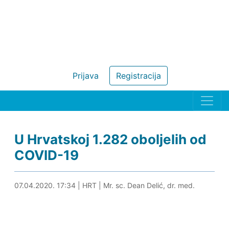
Prijava
Registracija
U Hrvatskoj 1.282 oboljelih od
COVID-19
09.04.2020. 11:59
07.04.2020. 17:34
|
HRT
|
Mr. sc. Dean Delić, dr. med.