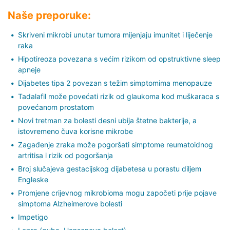
Naše preporuke:
Skriveni mikrobi unutar tumora mijenjaju imunitet i liječenje
raka
Hipotireoza povezana s većim rizikom od opstruktivne sleep
apneje
Dijabetes tipa 2 povezan s težim simptomima menopauze
Tadalafil može povećati rizik od glaukoma kod muškaraca s
povećanom prostatom
Novi tretman za bolesti desni ubija štetne bakterije, a
istovremeno čuva korisne mikrobe
Zagađenje zraka može pogoršati simptome reumatoidnog
artritisa i rizik od pogoršanja
Broj slučajeva gestacijskog dijabetesa u porastu diljem
Engleske
Promjene crijevnog mikrobioma mogu započeti prije pojave
simptoma Alzheimerove bolesti
Impetigo