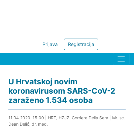
Prijava
Registracija
U Hrvatskoj novim
koronavirusom SARS-CoV-2
zaraženo 1.534 osoba
11.04.2020. 15:14
11.04.2020. 15:00
|
HRT, HZJZ, Corriere Della Sera
|
Mr. sc.
Dean Delić, dr. med.