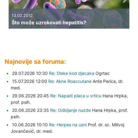
Previous
Next
13.02.2012.
Što može uzrokovati hepatitis?
Najnovije sa foruma:
29.07.2026 10:30
Re: Dlake kod djecaka
Ogrtac
15.07.2026 12:00
Re: Akne Roaccutane
Ante Perica,
dr.
med.
29.06.2026 20:45
Re: Napadi placa u vrticu
Hana Hrpka,
prof. psih.
20.06.2026 23:35
Re: Odbijanje nuzde
Hana Hrpka,
prof.
psih.
10.06.2026 10:10
Re: Herpes na usni
Prof. dr. sc. Milivoj
Jovančević,
dr. med.