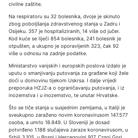
civilne zaštite.
Na respiratoru su 32 bolesnika, dvoje je skinuto
zbog poboljšanja zdravstvenog stanja u Zadru i
Osijeku. 357 je hospitaliziranih, 14 više od jučer.
Kod kuće se liječi 854 bolesnika, 241 bolesnik je
otpušten, a ukupno je oporavljenih 323, čak 92
više u odnosu na zadnje podatke.
Ministarstvo vanjskih i europskih poslova izdalo je
uputu o smanjivanju putovanja za građane koji žele
doći u domovinu tijekom Uskrsa. I dalje vrijedi
preporuka HZJZ-a o ograničavanju putovanja, i iz
inozemstva i u inozemstvo, te unutar Hrvatske.
Što se tiče stanja u susjednim zemljama, u Italiji je
sveukupno zaraženo novim koronavirusom 147.577
osoba, a umrlo 18.849. U Sloveniji je dosad
potvrđeno 1.188 slučajeva zaraze koronavirusom, u
Srbiji 3.105, u Bosni i Hercegovini 917, Crnoj Gori