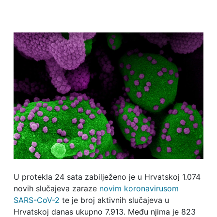
U protekla 24 sata zabilježeno je u Hrvatskoj 1.074
novih slučajeva zaraze
novim koronavirusom
SARS-CoV-2
te je broj aktivnih slučajeva u
Hrvatskoj danas ukupno 7.913. Među njima je 823