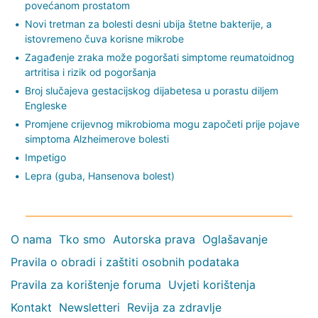
povećanom prostatom
Novi tretman za bolesti desni ubija štetne bakterije, a
istovremeno čuva korisne mikrobe
Zagađenje zraka može pogoršati simptome reumatoidnog
artritisa i rizik od pogoršanja
Broj slučajeva gestacijskog dijabetesa u porastu diljem
Engleske
Promjene crijevnog mikrobioma mogu započeti prije pojave
simptoma Alzheimerove bolesti
Impetigo
Lepra (guba, Hansenova bolest)
O nama
Tko smo
Autorska prava
Oglašavanje
Pravila o obradi i zaštiti osobnih podataka
Pravila za korištenje foruma
Uvjeti korištenja
Kontakt
Newsletteri
Revija za zdravlje