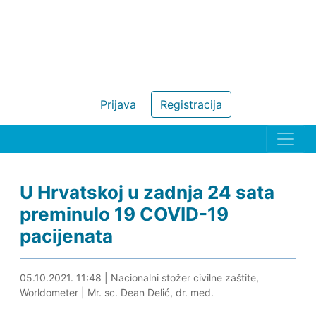
Prijava
Registracija
U Hrvatskoj u zadnja 24 sata
preminulo 19 COVID-19
pacijenata
05.10.2021. 12:05
05.10.2021. 11:48
|
Nacionalni stožer civilne zaštite,
Worldometer
|
Mr. sc. Dean Delić, dr. med.