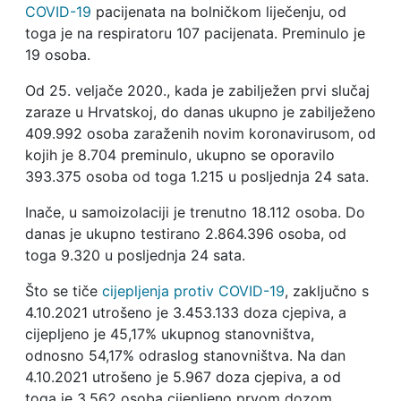
COVID-19
pacijenata na bolničkom liječenju, od
toga je na respiratoru 107 pacijenata. Preminulo je
19 osoba.
Od 25. veljače 2020., kada je zabilježen prvi slučaj
zaraze u Hrvatskoj, do danas ukupno je zabilježeno
409.992 osoba zaraženih novim koronavirusom, od
kojih je 8.704 preminulo, ukupno se oporavilo
393.375 osoba od toga 1.215 u posljednja 24 sata.
Inače, u samoizolaciji je trenutno 18.112 osoba. Do
danas je ukupno testirano 2.864.396 osoba, od
toga 9.320 u posljednja 24 sata.
Što se tiče
cijepljenja protiv COVID-19
, zaključno s
4.10.2021 utrošeno je 3.453.133 doza cjepiva, a
cijepljeno je 45,17% ukupnog stanovništva,
odnosno 54,17% odraslog stanovništva. Na dan
4.10.2021 utrošeno je 5.967 doza cjepiva, a od
toga je 3.562 osoba cijepljeno prvom dozom.