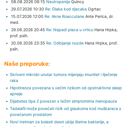
08.08.2026 06:15
Neutropenija
Quincy
29.07.2026 10:30
Re: Dlake kod djecaka
Ogrtac
15.07.2026 12:00
Re: Akne Roaccutane
Ante Perica,
dr.
med.
29.06.2026 20:45
Re: Napadi placa u vrticu
Hana Hrpka,
prof. psih.
20.06.2026 23:35
Re: Odbijanje nuzde
Hana Hrpka,
prof.
psih.
Naše preporuke:
Skriveni mikrobi unutar tumora mijenjaju imunitet i liječenje
raka
Hipotireoza povezana s većim rizikom od opstruktivne sleep
apneje
Dijabetes tipa 2 povezan s težim simptomima menopauze
Tadalafil može povećati rizik od glaukoma kod muškaraca s
povećanom prostatom
Novi tretman za bolesti desni ubija štetne bakterije, a