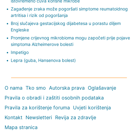
istovremeno čuva korisne mikrobe
Zagađenje zraka može pogoršati simptome reumatoidnog
artritisa i rizik od pogoršanja
Broj slučajeva gestacijskog dijabetesa u porastu diljem
Engleske
Promjene crijevnog mikrobioma mogu započeti prije pojave
simptoma Alzheimerove bolesti
Impetigo
Lepra (guba, Hansenova bolest)
O nama
Tko smo
Autorska prava
Oglašavanje
Pravila o obradi i zaštiti osobnih podataka
Pravila za korištenje foruma
Uvjeti korištenja
Kontakt
Newsletteri
Revija za zdravlje
Mapa stranica