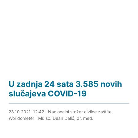
U zadnja 24 sata 3.585 novih
slučajeva COVID-19
23.10.2021. 12:49
23.10.2021. 12:42
|
Nacionalni stožer civilne zaštite,
Worldometer
|
Mr. sc. Dean Delić, dr. med.