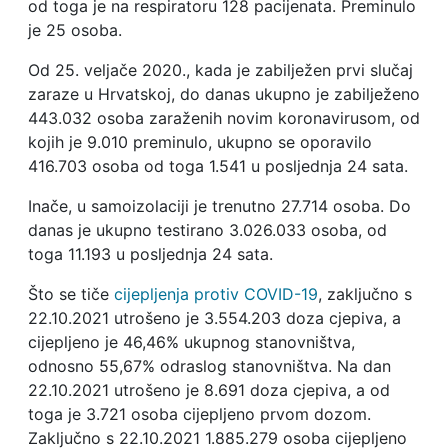
od toga je na respiratoru 128 pacijenata. Preminulo
je 25 osoba.
Od 25. veljače 2020., kada je zabilježen prvi slučaj
zaraze u Hrvatskoj, do danas ukupno je zabilježeno
443.032 osoba zaraženih novim koronavirusom, od
kojih je 9.010 preminulo, ukupno se oporavilo
416.703 osoba od toga 1.541 u posljednja 24 sata.
Inače, u samoizolaciji je trenutno 27.714 osoba. Do
danas je ukupno testirano 3.026.033 osoba, od
toga 11.193 u posljednja 24 sata.
Što se tiče
cijepljenja protiv COVID-19
, zaključno s
22.10.2021 utrošeno je 3.554.203 doza cjepiva, a
cijepljeno je 46,46% ukupnog stanovništva,
odnosno 55,67% odraslog stanovništva. Na dan
22.10.2021 utrošeno je 8.691 doza cjepiva, a od
toga je 3.721 osoba cijepljeno prvom dozom.
Zaključno s 22.10.2021 1.885.279 osoba cijepljeno