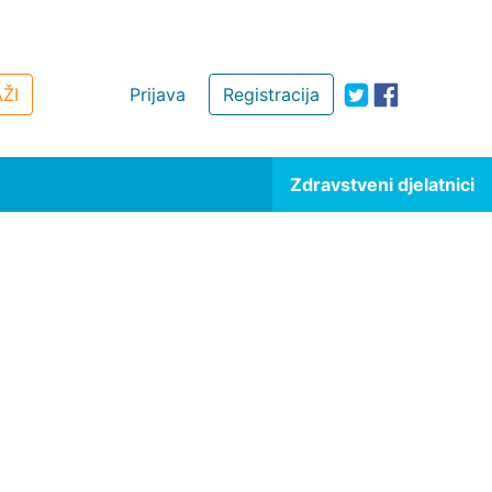
ŽI
Prijava
Registracija
Zdravstveni djelatnici