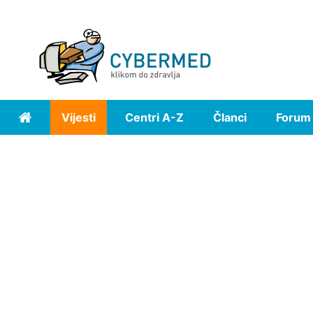
Vijesti
Centri A-Z
Članci
Forum
Home