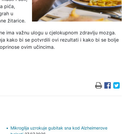
a pića,
grah u
ne žitarice.
rane ima važnu ulogu u cjelokupnom zdravlju mozga.
a kako bi se potvrdili ovi rezultati i kako bi se bolje
doprinose ovim učincima.
Mikroglija uzrokuje gubitak sna kod Alzheimerove