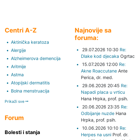
Centri A-Z
Najnovije sa
foruma:
Aktinička keratoza
29.07.2026 10:30
Re:
Alergije
Dlake kod djecaka
Ogrtac
Alzheimerova demencija
15.07.2026 12:00
Re:
Aritmije
Akne Roaccutane
Ante
Astma
Perica,
dr. med.
Atopijski dermatitis
29.06.2026 20:45
Re:
Bolna menstruacija
Napadi placa u vrticu
Hana Hrpka,
prof. psih.
Prikaži sve
20.06.2026 23:35
Re:
Odbijanje nuzde
Hana
Forum
Hrpka,
prof. psih.
10.06.2026 10:10
Re:
Bolesti i stanja
Herpes na usni
Prof. dr.