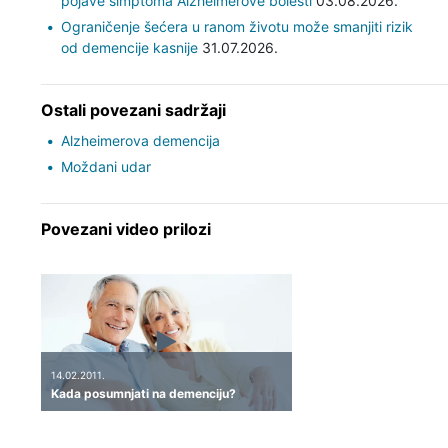
pojave simptoma Alzheimerove bolesti
03.08.2026.
Ograničenje šećera u ranom životu može smanjiti rizik
od demencije kasnije
31.07.2026.
Ostali povezani sadržaji
Alzheimerova demencija
Moždani udar
Povezani video prilozi
14.02.2011.
Kada posumnjati na demenciju?