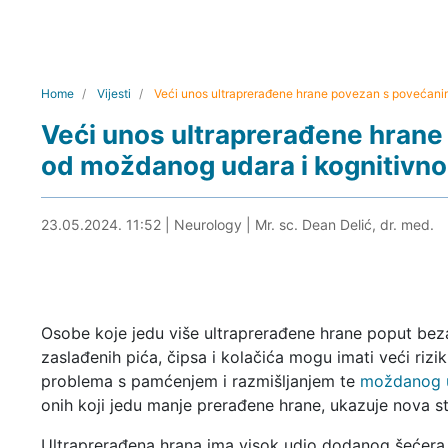
Home
Vijesti
Veći unos ultraprerađene hrane povezan s povećani
Veći unos ultraprerađene hrane
od moždanog udara i kognitivn
23.05.2024. 12:04
23.05.2024. 11:52
|
Neurology
|
Mr. sc. Dean Delić, dr. med.
Osobe koje jedu više ultraprerađene hrane poput bez
zaslađenih pića, čipsa i kolačića mogu imati veći rizi
problema s pamćenjem i razmišljanjem te
moždanog 
onih koji jedu manje prerađene hrane, ukazuje nova st
Ultraprerađena hrana ima visok udio dodanog šećera, m