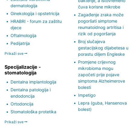
bakterije, a istovremeno
dermatologija
čuva korisne mikrobe
Ginekologija i opstetricija
Zagađenje zraka može
pogoršati simptome
HRABRI - forum za zaštitu
reumatoidnog artritisa i
djece
rizik od pogoršanja
Oftalmologija
Broj slučajeva
Pedijatrija
gestacijskog dijabetesa u
Prikaži sve
porastu diljem Engleske
Promjene crijevnog
Specijalizacije -
mikrobioma mogu
stomatologija
započeti prije pojave
simptoma Alzheimerove
Dentalna implantologija
bolesti
Dentalna patologija i
Impetigo
endodoncija
Lepra (guba, Hansenova
Ortodoncija
bolest)
Stomatološka protetika
Prikaži sve