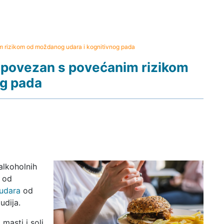
m rizikom od moždanog udara i kognitivnog pada
 povezan s povećanim rizikom
og pada
alkoholnih
k od
udara
od
udija.
asti i soli,