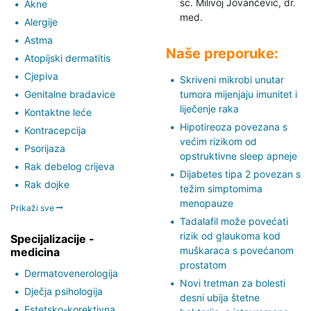
sc. Milivoj Jovančević,
dr.
Akne
med.
Alergije
Astma
Naše preporuke:
Atopijski dermatitis
Cjepiva
Skriveni mikrobi unutar
Genitalne bradavice
tumora mijenjaju imunitet i
liječenje raka
Kontaktne leće
Hipotireoza povezana s
Kontracepcija
većim rizikom od
Psorijaza
opstruktivne sleep apneje
Rak debelog crijeva
Dijabetes tipa 2 povezan s
Rak dojke
težim simptomima
menopauze
Prikaži sve
Tadalafil može povećati
rizik od glaukoma kod
Specijalizacije -
muškaraca s povećanom
medicina
prostatom
Dermatovenerologija
Novi tretman za bolesti
Dječja psihologija
desni ubija štetne
Estetsko-korektivna