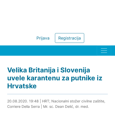
Prijava
Registracija
Velika Britanija i Slovenija
uvele karantenu za putnike iz
Hrvatske
20.08.2020. 20:17
20.08.2020. 19:48
|
HRT; Nacionalni stožer civilne zaštite,
Corriere Della Serra
|
Mr. sc. Dean Delić, dr. med.