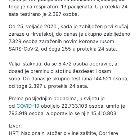
toga je na respiratoru 13 pacijenata. U protekla 24
sata testirano je 2.397 osoba.
Od 25. veljače 2020., kada je zabilježen prvi slučaj
zaraze u Hrvatskoj, do danas je ukupno zabilježeno
7.329 osoba zaraženih novim koronavirusom
SARS-CoV-2, od čega 255 u protekla 24 sata.
Valja istaknuti, da se 5.472 osoba oporavilo, a
dosad je preminulo stotinu šezdeset i osam
soba. Do danas je ukupno testirana 144.521 osoba,
od toga 2.397 u protekla 24 sata.
Prema posljednjim podacima, u svijetu je
od
COVID-19
oboljelo 22.733.103 osoba, umrlo je
793.919 osoba, a oporavilo se njih 15.410.803.
Izvor:
HRT; Nacionalni stožer civilne zaštite, Corriere