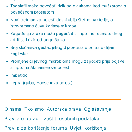
Tadalafil može povećati rizik od glaukoma kod muškaraca s
povećanom prostatom
Novi tretman za bolesti desni ubija štetne bakterije, a
istovremeno čuva korisne mikrobe
Zagađenje zraka može pogoršati simptome reumatoidnog
artritisa i rizik od pogoršanja
Broj slučajeva gestacijskog dijabetesa u porastu diljem
Engleske
Promjene crijevnog mikrobioma mogu započeti prije pojave
simptoma Alzheimerove bolesti
Impetigo
Lepra (guba, Hansenova bolest)
O nama
Tko smo
Autorska prava
Oglašavanje
Pravila o obradi i zaštiti osobnih podataka
Pravila za korištenje foruma
Uvjeti korištenja