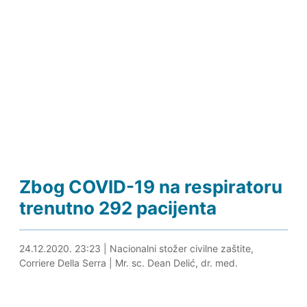
Zbog COVID-19 na respiratoru
trenutno 292 pacijenta
25.12.2020. 01:30
24.12.2020. 23:23
|
Nacionalni stožer civilne zaštite,
Corriere Della Serra
|
Mr. sc. Dean Delić, dr. med.