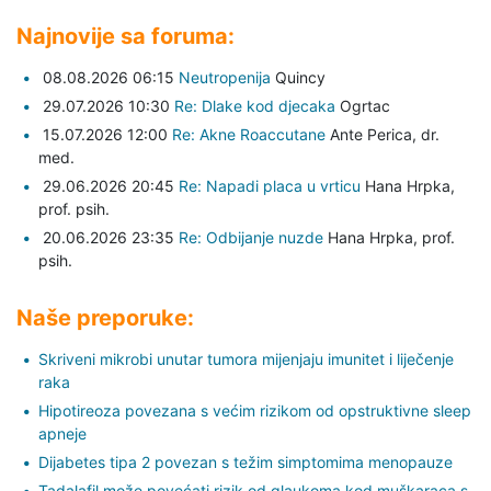
Najnovije sa foruma:
08.08.2026 06:15
Neutropenija
Quincy
29.07.2026 10:30
Re: Dlake kod djecaka
Ogrtac
15.07.2026 12:00
Re: Akne Roaccutane
Ante Perica,
dr.
med.
29.06.2026 20:45
Re: Napadi placa u vrticu
Hana Hrpka,
prof. psih.
20.06.2026 23:35
Re: Odbijanje nuzde
Hana Hrpka,
prof.
psih.
Naše preporuke:
Skriveni mikrobi unutar tumora mijenjaju imunitet i liječenje
raka
Hipotireoza povezana s većim rizikom od opstruktivne sleep
apneje
Dijabetes tipa 2 povezan s težim simptomima menopauze
Tadalafil može povećati rizik od glaukoma kod muškaraca s