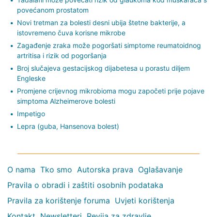
povećanom prostatom
Novi tretman za bolesti desni ubija štetne bakterije, a
istovremeno čuva korisne mikrobe
Zagađenje zraka može pogoršati simptome reumatoidnog
artritisa i rizik od pogoršanja
Broj slučajeva gestacijskog dijabetesa u porastu diljem
Engleske
Promjene crijevnog mikrobioma mogu započeti prije pojave
simptoma Alzheimerove bolesti
Impetigo
Lepra (guba, Hansenova bolest)
O nama
Tko smo
Autorska prava
Oglašavanje
Pravila o obradi i zaštiti osobnih podataka
Pravila za korištenje foruma
Uvjeti korištenja
Kontakt
Newsletteri
Revija za zdravlje