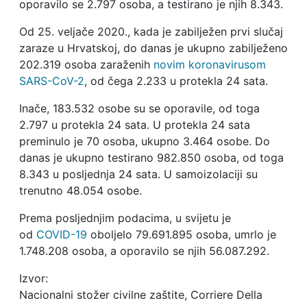
oporavilo se 2.797 osoba, a testirano je njih 8.343.
Od 25. veljače 2020., kada je zabilježen prvi slučaj
zaraze u Hrvatskoj, do danas je ukupno zabilježeno
202.319 osoba zaraženih
novim koronavirusom
SARS-CoV-2
, od čega 2.233 u protekla 24 sata.
Inače, 183.532 osobe su se oporavile, od toga
2.797 u protekla 24 sata. U protekla 24 sata
preminulo je 70 osoba, ukupno 3.464 osobe. Do
danas je ukupno testirano 982.850 osoba, od toga
8.343 u posljednja 24 sata. U samoizolaciji su
trenutno 48.054 osobe.
Prema posljednjim podacima, u svijetu je
od
COVID-19
oboljelo 79.691.895 osoba, umrlo je
1.748.208 osoba, a oporavilo se njih 56.087.292.
Izvor:
Nacionalni stožer civilne zaštite, Corriere Della