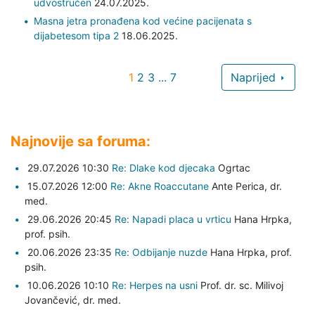
udvostručen
24.07.2025.
Masna jetra pronađena kod većine pacijenata s
dijabetesom tipa 2
18.06.2025.
1
2
3
...
7
Naprijed
Najnovije sa foruma:
29.07.2026 10:30
Re: Dlake kod djecaka
Ogrtac
15.07.2026 12:00
Re: Akne Roaccutane
Ante Perica,
dr.
med.
29.06.2026 20:45
Re: Napadi placa u vrticu
Hana Hrpka,
prof. psih.
20.06.2026 23:35
Re: Odbijanje nuzde
Hana Hrpka,
prof.
psih.
10.06.2026 10:10
Re: Herpes na usni
Prof. dr. sc. Milivoj
Jovančević,
dr. med.