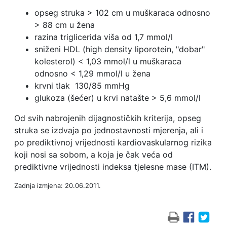
opseg struka > 102 cm u muškaraca odnosno
> 88 cm u žena
razina triglicerida viša od 1,7 mmol/l
sniženi HDL (high density liporotein, "dobar"
kolesterol) < 1,03 mmol/l u muškaraca
odnosno < 1,29 mmol/l u žena
krvni tlak 130/85 mmHg
glukoza (šećer) u krvi natašte > 5,6 mmol/l
Od svih nabrojenih dijagnostičkih kriterija, opseg
struka se izdvaja po jednostavnosti mjerenja, ali i
po prediktivnoj vrijednosti kardiovaskularnog rizika
koji nosi sa sobom, a koja je čak veća od
prediktivne vrijednosti indeksa tjelesne mase (ITM).
Zadnja izmjena: 20.06.2011.