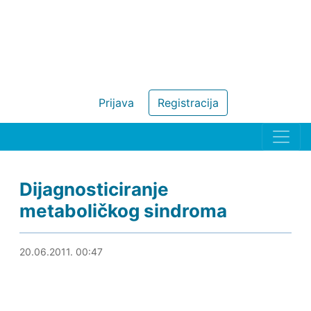
Prijava
Registracija
Dijagnosticiranje
metaboličkog sindroma
20.06.2011. 01:15
20.06.2011. 00:47