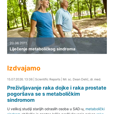
20.06.2011.
Liječenje metaboličkog sindroma
Izdvajamo
15.07.2026. 13:48
15.07.2026. 13:36
|
Scientific Reports
|
Mr. sc. Dean Delić, dr. med.
Preživljavanje raka dojke i raka prostate
pogoršava se s metaboličkim
sindromom
U velikoj studiji starijih odraslih osoba u SAD-u,
metabolički