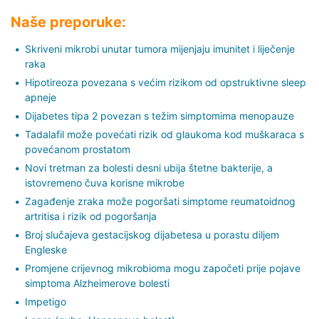
Naše preporuke:
Skriveni mikrobi unutar tumora mijenjaju imunitet i liječenje
raka
Hipotireoza povezana s većim rizikom od opstruktivne sleep
apneje
Dijabetes tipa 2 povezan s težim simptomima menopauze
Tadalafil može povećati rizik od glaukoma kod muškaraca s
povećanom prostatom
Novi tretman za bolesti desni ubija štetne bakterije, a
istovremeno čuva korisne mikrobe
Zagađenje zraka može pogoršati simptome reumatoidnog
artritisa i rizik od pogoršanja
Broj slučajeva gestacijskog dijabetesa u porastu diljem
Engleske
Promjene crijevnog mikrobioma mogu započeti prije pojave
simptoma Alzheimerove bolesti
Impetigo