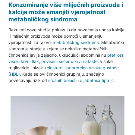
Konzumiranje više mliječnih proizvoda i
kalcija može smanjiti vjerojatnost
metaboličkog sindroma
Rezultati nove studije pokazuju da povećanja unosa kalcija
ili mliječnih proizvoda može pomoći u smanjenju
vjerojatnosti za razvoj
metaboličkog sindroma
. Metabolički
sindrom je stanje u kojem se nekoliko metaboličkih
čimbenika javlja zajedno, uključujući abdominalnu
pretilost
,
visoki krvni tlak
,
povišeni šećer u krvi natašte
, visoke
trigliceride i nizak
kolesterol lipoproteina visoke gustoće
(HDL)
. Kada se ovi čimbenici grupiraju, značajno
povećavaju rizik od
srčanih bolesti
i
dijabetesa tipa 2
.