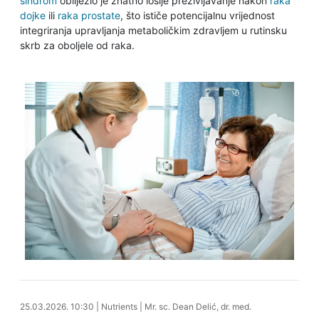
sindrom
obilježio je znatno lošije preživljavanje nakon
raka
dojke
ili
raka prostate
, što ističe potencijalnu vrijednost
integriranja upravljanja metaboličkim zdravljem u rutinsku
skrb za oboljele od raka.
25.03.2026. 11:58
25.03.2026. 10:30
|
Nutrients
|
Mr. sc. Dean Delić, dr. med.