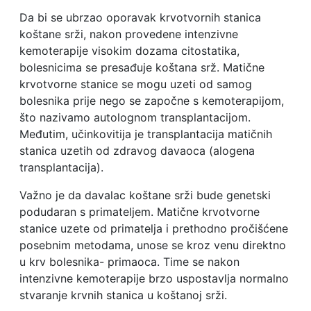
Da bi se ubrzao oporavak krvotvornih stanica
koštane srži, nakon provedene intenzivne
kemoterapije visokim dozama citostatika,
bolesnicima se presađuje koštana srž. Matične
krvotvorne stanice se mogu uzeti od samog
bolesnika prije nego se započne s kemoterapijom,
što nazivamo autolognom transplantacijom.
Međutim, učinkovitija je transplantacija matičnih
stanica uzetih od zdravog davaoca (alogena
transplantacija).
Važno je da davalac koštane srži bude genetski
podudaran s primateljem. Matične krvotvorne
stanice uzete od primatelja i prethodno pročišćene
posebnim metodama, unose se kroz venu direktno
u krv bolesnika- primaoca. Time se nakon
intenzivne kemoterapije brzo uspostavlja normalno
stvaranje krvnih stanica u koštanoj srži.