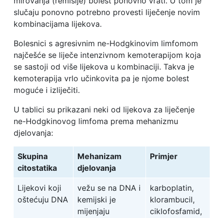
mirovanja (remisije) bolest ponovno vrati. U tom je
slučaju ponovno potrebno provesti liječenje novim
kombinacijama lijekova.
Bolesnici s agresivnim ne-Hodgkinovim limfomom
najčešće se liječe intenzivnom kemoterapijom koja
se sastoji od više lijekova u kombinaciji. Takva je
kemoterapija vrlo učinkovita pa je njome bolest
moguće i izliječiti.
U tablici su prikazani neki od lijekova za liječenje
ne-Hodgkinovog limfoma prema mehanizmu
djelovanja:
Skupina
Mehanizam
Primjer
citostatika
djelovanja
Lijekovi koji
vežu se na DNA i
karboplatin,
oštećuju DNA
kemijski je
klorambucil,
mijenjaju
ciklofosfamid,