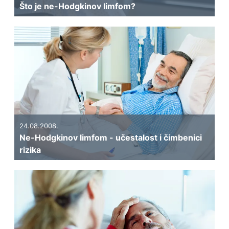
Što je ne-Hodgkinov limfom?
24.08.2008.
Ne-Hodgkinov limfom - učestalost i čimbenici
rizika