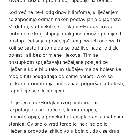
životom bez simptoma koji upućuju na bolest.
Kod većine ne-Hodgkinovih limfoma, s liječenjem
se započinje odmah nakon postavljanja dijagnoze.
Međutim, kod nekih se oblika ne-Hodgkinovog
limfoma niskog stupnja malignosti može primijeniti
pristup "čekanja i praćenja" (eng. watch and wait)
koji se sastoji u tome da se pažljivo nadzire tijek
bolesti, ali bez primjene lijekova. Tim se
postupkom sprječavaju neželjene posljedice
liječenja koje bi u takvim slučajevima za bolesnike
mogle biti neugodnije od same bolesti. Ako se
tijekom promatranja uoče znaci pogoršanja bolesti,
započinje se s liječenjem.
U liječenju ne-Hodgkinovog limfoma, na
raspolaganju su zračenje, kemoterapija,
imunoterapija, a ponekad i transplantacija matičnih
stanica. Ovisno o vrsti terapije, neki se oblici
liječenja provode isključivo u bolnici, dok se drugi