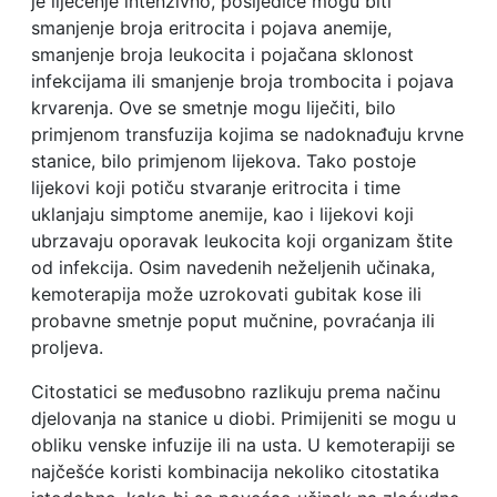
je liječenje intenzivno, posljedice mogu biti
smanjenje broja eritrocita i pojava anemije,
smanjenje broja leukocita i pojačana sklonost
infekcijama ili smanjenje broja trombocita i pojava
krvarenja. Ove se smetnje mogu liječiti, bilo
primjenom transfuzija kojima se nadoknađuju krvne
stanice, bilo primjenom lijekova. Tako postoje
lijekovi koji potiču stvaranje eritrocita i time
uklanjaju simptome anemije, kao i lijekovi koji
ubrzavaju oporavak leukocita koji organizam štite
od infekcija. Osim navedenih neželjenih učinaka,
kemoterapija može uzrokovati gubitak kose ili
probavne smetnje poput mučnine, povraćanja ili
proljeva.
Citostatici se međusobno razlikuju prema načinu
djelovanja na stanice u diobi. Primijeniti se mogu u
obliku venske infuzije ili na usta. U kemoterapiji se
najčešće koristi kombinacija nekoliko citostatika