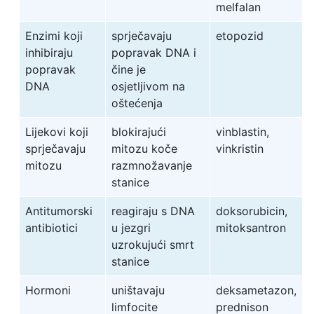
melfalan
Enzimi koji
sprječavaju
etopozid
inhibiraju
popravak DNA i
popravak
čine je
DNA
osjetljivom na
oštećenja
Lijekovi koji
blokirajući
vinblastin,
sprječavaju
mitozu koče
vinkristin
mitozu
razmnožavanje
stanice
Antitumorski
reagiraju s DNA
doksorubicin,
antibiotici
u jezgri
mitoksantron
uzrokujući smrt
stanice
Hormoni
uništavaju
deksametazon,
limfocite
prednison