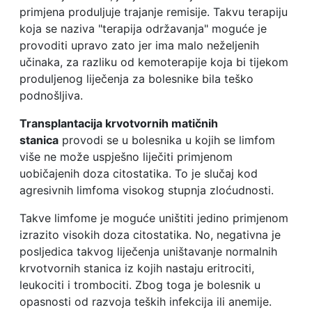
primjena produljuje trajanje remisije. Takvu terapiju
koja se naziva "terapija održavanja" moguće je
provoditi upravo zato jer ima malo neželjenih
učinaka, za razliku od kemoterapije koja bi tijekom
produljenog liječenja za bolesnike bila teško
podnošljiva.
Transplantacija krvotvornih matičnih
stanica
provodi se u bolesnika u kojih se limfom
više ne može uspješno liječiti primjenom
uobičajenih doza citostatika. To je slučaj kod
agresivnih limfoma visokog stupnja zloćudnosti.
Takve limfome je moguće uništiti jedino primjenom
izrazito visokih doza citostatika. No, negativna je
posljedica takvog liječenja uništavanje normalnih
krvotvornih stanica iz kojih nastaju eritrociti,
leukociti i trombociti. Zbog toga je bolesnik u
opasnosti od razvoja teških infekcija ili anemije.