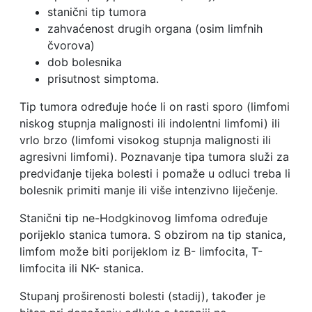
stanični tip tumora
zahvaćenost drugih organa (osim limfnih
čvorova)
dob bolesnika
prisutnost simptoma.
Tip tumora određuje hoće li on rasti sporo (limfomi
niskog stupnja malignosti ili indolentni limfomi) ili
vrlo brzo (limfomi visokog stupnja malignosti ili
agresivni limfomi). Poznavanje tipa tumora služi za
predviđanje tijeka bolesti i pomaže u odluci treba li
bolesnik primiti manje ili više intenzivno liječenje.
Stanični tip ne-Hodgkinovog limfoma određuje
porijeklo stanica tumora. S obzirom na tip stanica,
limfom može biti porijeklom iz B- limfocita, T-
limfocita ili NK- stanica.
Stupanj proširenosti bolesti (stadij), također je