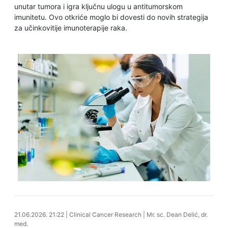
unutar tumora i igra ključnu ulogu u antitumorskom
imunitetu. Ovo otkriće moglo bi dovesti do novih strategija
za učinkovitije imunoterapije raka.
21.06.2026. 22:38
21.06.2026. 21:22
|
Clinical Cancer Research
|
Mr. sc. Dean Delić, dr.
med.