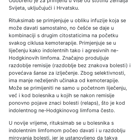
Odobreno je za primjenu u više od stotinu zemalja
Svijeta, uključujući i Hrvatsku.
Rituksimab se primjenjuje u obliku infuzije koja se
može davati samostalno, no češće se daje u
kombinaciji s drugim citostaticima na početku
svakog ciklusa kemoterapije. Primjenjuje se u
liječenju kako indolentnih tako i agresivnih ne-
Hodgkinovih limfoma. Značajno produljuje
razdoblje remisije (razdoblje bez znakova bolesti) i
povećava šanse za izlječenje. Zbog selektivnosti,
ima manje neželjenih učinaka od kemoterapije.
Može se primijeniti ne samo u početnom liječenju,
već i kod bolesnika u kojih se nakon remisije
ponovno pojave znaci bolesti (relaps), što je kod
indolentnog ne-Hodgkinovog limfoma često.
U novije vrijeme, rituksimab se u bolesnika s
indolentnim limfomom počeo davati i u razdoblju
mirovanja bolesti, jer je ustanovljeno da takva