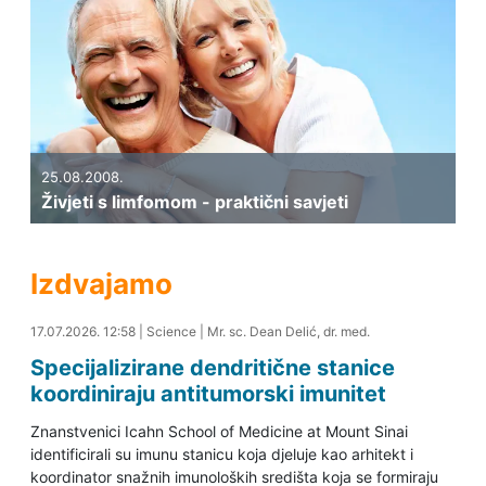
25.08.2008.
Živjeti s limfomom - praktični savjeti
Izdvajamo
17.07.2026. 13:18
17.07.2026. 12:58
|
Science
|
Mr. sc. Dean Delić, dr. med.
Specijalizirane dendritične stanice
koordiniraju antitumorski imunitet
Znanstvenici Icahn School of Medicine at Mount Sinai
identificirali su imunu stanicu koja djeluje kao arhitekt i
koordinator snažnih imunoloških središta koja se formiraju