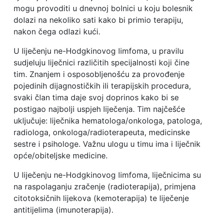
mogu provoditi u dnevnoj bolnici u koju bolesnik
dolazi na nekoliko sati kako bi primio terapiju,
nakon čega odlazi kući.
U liječenju ne-Hodgkinovog limfoma, u pravilu
sudjeluju liječnici različitih specijalnosti koji čine
tim. Znanjem i osposobljenošću za provođenje
pojedinih dijagnostičkih ili terapijskih procedura,
svaki član tima daje svoj doprinos kako bi se
postigao najbolji uspjeh liječenja. Tim najčešće
uključuje: liječnika hematologa/onkologa, patologa,
radiologa, onkologa/radioterapeuta, medicinske
sestre i psihologe. Važnu ulogu u timu ima i liječnik
opće/obiteljske medicine.
U liječenju ne-Hodgkinovog limfoma, liječnicima su
na raspolaganju zračenje (radioterapija), primjena
citotoksičnih lijekova (kemoterapija) te liječenje
antitijelima (imunoterapija).