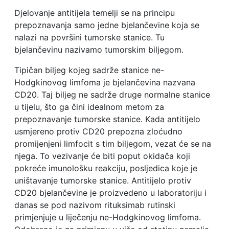
Djelovanje antitijela temelji se na principu
prepoznavanja samo jedne bjelančevine koja se
nalazi na površini tumorske stanice. Tu
bjelančevinu nazivamo tumorskim biljegom.
Tipičan biljeg kojeg sadrže stanice ne-
Hodgkinovog limfoma je bjelančevina nazvana
CD20. Taj biljeg ne sadrže druge normalne stanice
u tijelu, što ga čini idealnom metom za
prepoznavanje tumorske stanice. Kada antitijelo
usmjereno protiv CD20 prepozna zloćudno
promijenjeni limfocit s tim biljegom, vezat će se na
njega. To vezivanje će biti poput okidača koji
pokreće imunološku reakciju, posljedica koje je
uništavanje tumorske stanice. Antitijelo protiv
CD20 bjelančevine je proizvedeno u laboratoriju i
danas se pod nazivom rituksimab rutinski
primjenjuje u liječenju ne-Hodgkinovog limfoma.