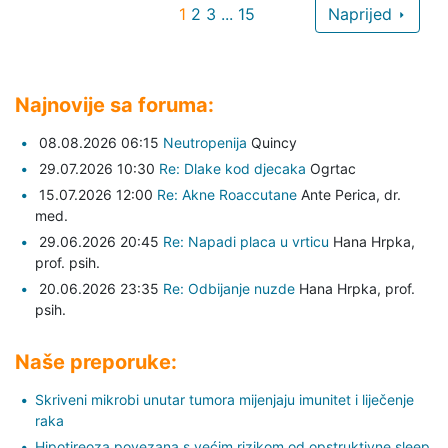
1
2
3
...
15
Naprijed
Najnovije sa foruma:
08.08.2026 06:15
Neutropenija
Quincy
29.07.2026 10:30
Re: Dlake kod djecaka
Ogrtac
15.07.2026 12:00
Re: Akne Roaccutane
Ante Perica,
dr.
med.
29.06.2026 20:45
Re: Napadi placa u vrticu
Hana Hrpka,
prof. psih.
20.06.2026 23:35
Re: Odbijanje nuzde
Hana Hrpka,
prof.
psih.
Naše preporuke:
Skriveni mikrobi unutar tumora mijenjaju imunitet i liječenje
raka
Hipotireoza povezana s većim rizikom od opstruktivne sleep