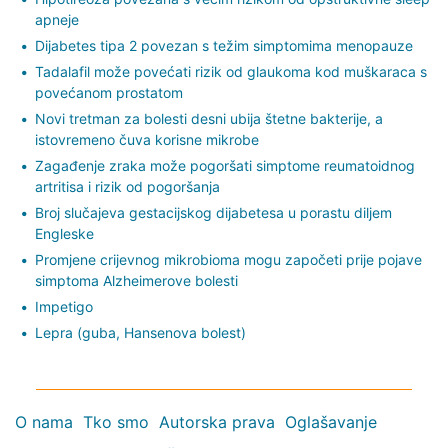
apneje
Dijabetes tipa 2 povezan s težim simptomima menopauze
Tadalafil može povećati rizik od glaukoma kod muškaraca s
povećanom prostatom
Novi tretman za bolesti desni ubija štetne bakterije, a
istovremeno čuva korisne mikrobe
Zagađenje zraka može pogoršati simptome reumatoidnog
artritisa i rizik od pogoršanja
Broj slučajeva gestacijskog dijabetesa u porastu diljem
Engleske
Promjene crijevnog mikrobioma mogu započeti prije pojave
simptoma Alzheimerove bolesti
Impetigo
Lepra (guba, Hansenova bolest)
O nama
Tko smo
Autorska prava
Oglašavanje