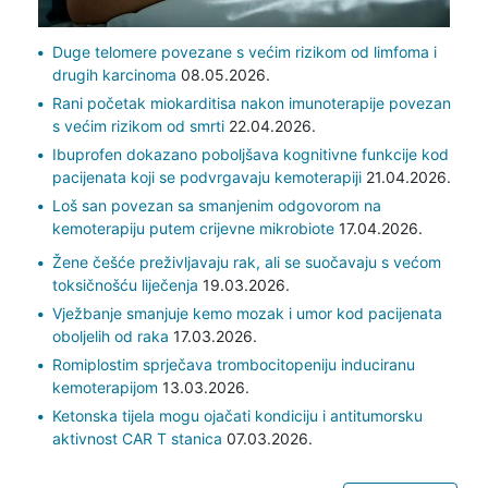
Duge telomere povezane s većim rizikom od limfoma i
drugih karcinoma
08.05.2026.
Rani početak miokarditisa nakon imunoterapije povezan
s većim rizikom od smrti
22.04.2026.
Ibuprofen dokazano poboljšava kognitivne funkcije kod
pacijenata koji se podvrgavaju kemoterapiji
21.04.2026.
Loš san povezan sa smanjenim odgovorom na
kemoterapiju putem crijevne mikrobiote
17.04.2026.
Žene češće preživljavaju rak, ali se suočavaju s većom
toksičnošću liječenja
19.03.2026.
Vježbanje smanjuje kemo mozak i umor kod pacijenata
oboljelih od raka
17.03.2026.
Romiplostim sprječava trombocitopeniju induciranu
kemoterapijom
13.03.2026.
Ketonska tijela mogu ojačati kondiciju i antitumorsku
aktivnost CAR T stanica
07.03.2026.