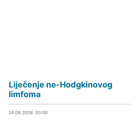
Liječenje ne-Hodgkinovog
limfoma
21.08.2019. 15:00
24.08.2008. 00:00