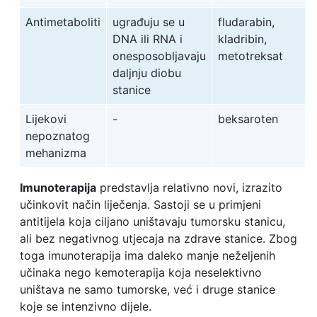
Antimetaboliti
ugrađuju se u
fludarabin,
DNA ili RNA i
kladribin,
onesposobljavaju
metotreksat
daljnju diobu
stanice
Lijekovi
-
beksaroten
nepoznatog
mehanizma
Imunoterapija
predstavlja relativno novi, izrazito
učinkovit način liječenja. Sastoji se u primjeni
antitijela koja ciljano uništavaju tumorsku stanicu,
ali bez negativnog utjecaja na zdrave stanice. Zbog
toga imunoterapija ima daleko manje neželjenih
učinaka nego kemoterapija koja neselektivno
uništava ne samo tumorske, već i druge stanice
koje se intenzivno dijele.