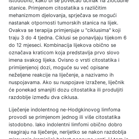
istodobno, kako bi se povećao učinak na zloćudne
stanice. Primjenom citostatika s različitim
mehanizmom djelovanja, sprječava se mogući
nastanak otpornosti tumorskih stanica na lijek.
Ovakva se terapija primjenjuje u "ciklusima" koji
traju 3 do 4 tjedna. Ciklusi se ponavljaju tijekom 6
do 12 mjeseci. Kombinacija lijekova obično se
označava kraticom koja predstavlja prvo slovo
imena svakog lijeka. Ovisno o vrsti citostatika i
primijenjenoj dozi, moguće su već opisane
neželjene reakcije na liječenje, a nazivamo ih
nuspojavama. Ako su nuspojave izražene, liječnik
će ponekad smanjiti dozu citostatika ili produljiti
razdoblje između dva ciklusa.
Liječenje indolentnog ne-Hodgkinovog limfoma
provodi se primjenom jednog ili više citostatika
istodobno. Iako indolentni limfomi obično dobro
reagiraju na liječenje, nerijetko se nakon razdoblja