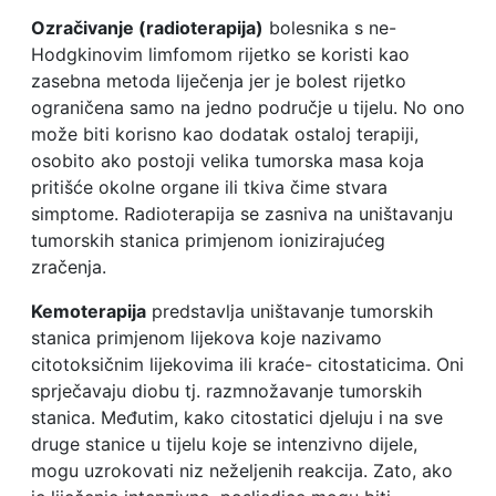
Ozračivanje (radioterapija)
bolesnika s ne-
Hodgkinovim limfomom rijetko se koristi kao
zasebna metoda liječenja jer je bolest rijetko
ograničena samo na jedno područje u tijelu. No ono
može biti korisno kao dodatak ostaloj terapiji,
osobito ako postoji velika tumorska masa koja
pritišće okolne organe ili tkiva čime stvara
simptome. Radioterapija se zasniva na uništavanju
tumorskih stanica primjenom ionizirajućeg
zračenja.
Kemoterapija
predstavlja uništavanje tumorskih
stanica primjenom lijekova koje nazivamo
citotoksičnim lijekovima ili kraće- citostaticima. Oni
sprječavaju diobu tj. razmnožavanje tumorskih
stanica. Međutim, kako citostatici djeluju i na sve
druge stanice u tijelu koje se intenzivno dijele,
mogu uzrokovati niz neželjenih reakcija. Zato, ako