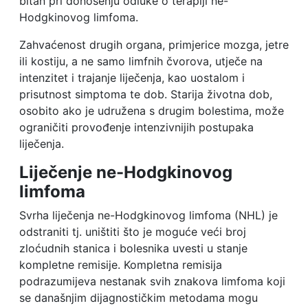
bitan pri donošenju odluke o terapiji ne-
Hodgkinovog limfoma.
Zahvaćenost drugih organa, primjerice mozga, jetre
ili kostiju, a ne samo limfnih čvorova, utječe na
intenzitet i trajanje liječenja, kao uostalom i
prisutnost simptoma te dob. Starija životna dob,
osobito ako je udružena s drugim bolestima, može
ograničiti provođenje intenzivnijih postupaka
liječenja.
Liječenje ne-Hodgkinovog
limfoma
Svrha liječenja ne-Hodgkinovog limfoma (NHL) je
odstraniti tj. uništiti što je moguće veći broj
zloćudnih stanica i bolesnika uvesti u stanje
kompletne remisije. Kompletna remisija
podrazumijeva nestanak svih znakova limfoma koji
se današnjim dijagnostičkim metodama mogu