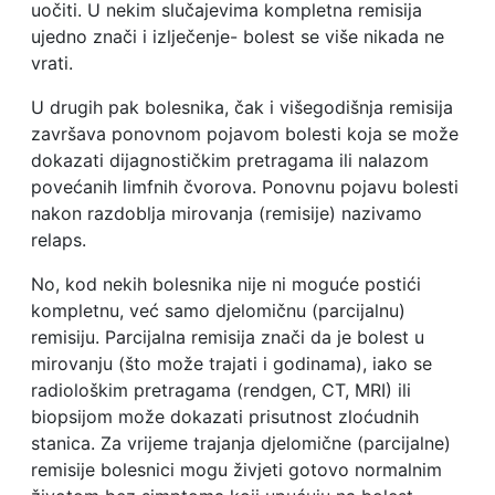
uočiti. U nekim slučajevima kompletna remisija
ujedno znači i izlječenje- bolest se više nikada ne
vrati.
U drugih pak bolesnika, čak i višegodišnja remisija
završava ponovnom pojavom bolesti koja se može
dokazati dijagnostičkim pretragama ili nalazom
povećanih limfnih čvorova. Ponovnu pojavu bolesti
nakon razdoblja mirovanja (remisije) nazivamo
relaps.
No, kod nekih bolesnika nije ni moguće postići
kompletnu, već samo djelomičnu (parcijalnu)
remisiju. Parcijalna remisija znači da je bolest u
mirovanju (što može trajati i godinama), iako se
radiološkim pretragama (rendgen, CT, MRI) ili
biopsijom može dokazati prisutnost zloćudnih
stanica. Za vrijeme trajanja djelomične (parcijalne)
remisije bolesnici mogu živjeti gotovo normalnim