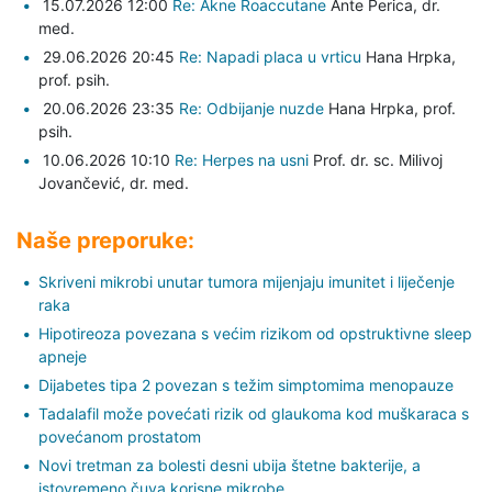
15.07.2026 12:00
Re: Akne Roaccutane
Ante Perica,
dr.
med.
29.06.2026 20:45
Re: Napadi placa u vrticu
Hana Hrpka,
prof. psih.
20.06.2026 23:35
Re: Odbijanje nuzde
Hana Hrpka,
prof.
psih.
10.06.2026 10:10
Re: Herpes na usni
Prof. dr. sc. Milivoj
Jovančević,
dr. med.
Naše preporuke:
Skriveni mikrobi unutar tumora mijenjaju imunitet i liječenje
raka
Hipotireoza povezana s većim rizikom od opstruktivne sleep
apneje
Dijabetes tipa 2 povezan s težim simptomima menopauze
Tadalafil može povećati rizik od glaukoma kod muškaraca s
povećanom prostatom
Novi tretman za bolesti desni ubija štetne bakterije, a
istovremeno čuva korisne mikrobe