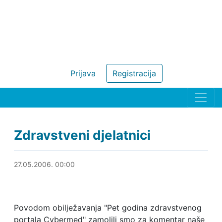
Prijava
Registracija
Zdravstveni djelatnici
20.01.2011. 13:18
27.05.2006. 00:00
Povodom obilježavanja "Pet godina zdravstvenog
portala Cybermed" zamolili smo za komentar naše