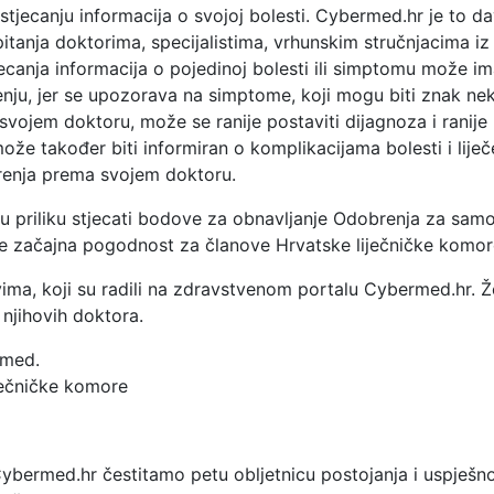
stjecanju informacija o svojoj bolesti. Cybermed.hr je to d
itanja doktorima, specijalistima, vrhunskim stručnjacima iz
ecanja informacija o pojedinoj bolesti ili simptomu može im
čenju, jer se upozorava na simptome, koji mogu biti znak nek
 svojem doktoru, može se ranije postaviti dijagnoza i ranije p
ože također biti informiran o komplikacijama bolesti i liječ
renja prema svojem doktoru.
u priliku stjecati bodove za obnavljanje Odobrenja za samos
 je začajna pogodnost za članove Hrvatske liječničke komor
ma, koji su radili na zdravstvenom portalu Cybermed.hr. Ž
 njihovih doktora.
 med.
ječničke komore
bermed.hr čestitamo petu obljetnicu postojanja i uspješn