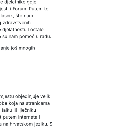
 djelatnike gdje
esti i Forum. Putem te
lasnik, što nam
g zdravstvenih
jelatnosti. I ostale
te su nam pomoć u radu.
vanje još mnogih
jestu objedinjuje veliki
sobe koja na stranicama
iku ili liječniku
t putem Interneta i
a na hrvatskom jeziku. S