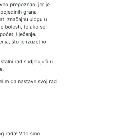
avno prepoznao, jer je
 pojedinih grana
ati značajnu ulogu u
e bolesti, te ako se
očeti liječenje.
enja, što je izuzetno
talni rad sudjelujući u
e.
elim da nastave svoj rad
og rada! Vrlo smo