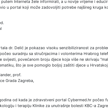
e putem Interneta žele informirati, a u novije vrijeme i educ
vio u portal koji može zadovoljiti potrebe najšireg kruga kor
ed.
l
la dr. Delić je pokazao visoku senzibiliziranost za proble
očeo suradnju sa stručnjacima i volonterima Hrabrog telef
 svijesti, povećanom broju djece koja više ne skrivaju "malu
matiku, što je sve pomoglo boljoj zaštiti djece u Hrvatskoj
lander, prof.
jece Grada Zagreba,
 godina od kada je zdravstveni portal Cybermed.hr počeo fun
ologiju i terapiju Klinike za unutrašnje bolesti KBC-a Zag