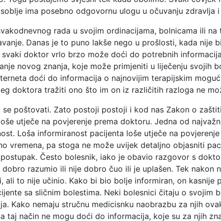
soblje ima posebno odgovornu ulogu u očuvanju zdravlja i li
vakodnevnog rada u svojim ordinacijama, bolnicama ili na 
anje. Danas je to puno lakše nego u prošlosti, kada nije b
 svaki doktor vrlo brzo može doći do potrebnih informacija
nje novog znanja, koje može primjeniti u liječenju svojih b
terneta doći do informacija o najnovijim terapijskim mogu
eg doktora tražiti ono što im on iz različitih razloga ne mož
 se poštovati. Zato postoji postoji i kod nas Zakon o zaštit
 loše utječe na povjerenje prema doktoru. Jedna od najvažn
nost. Loša informiranost pacijenta loše utječe na povjeren
o vremena, pa stoga ne može uvijek detaljno objasniti paci
ki postupak. Često bolesnik, iako je obavio razgovor s dokt
je dobro razumio ili nije dobro čuo ili je uplašen. Tek nako
, ali to nije učinio. Kako bi bio bolje informiran, on kasnije 
ijente sa sličnim bolestima. Neki bolesnici čitaju o svojim b
ija. Kako nemaju stručnu medicisnku naobrazbu za njih ovakv
a taj način ne mogu doći do informacija, koje su za njih zn