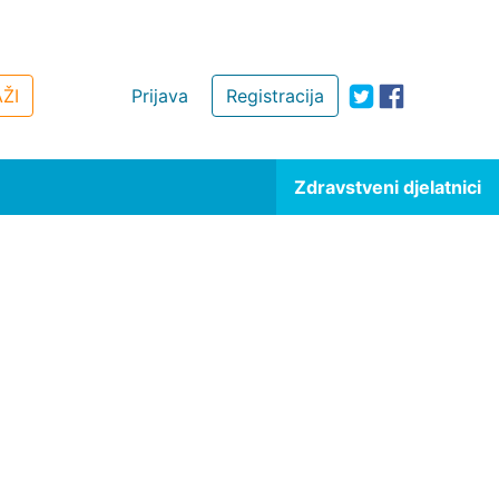
ŽI
Prijava
Registracija
Zdravstveni djelatnici