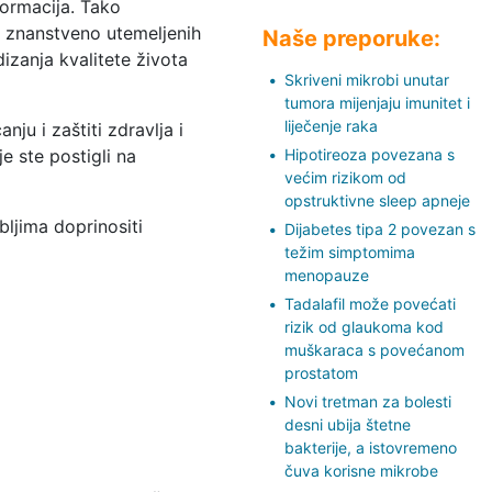
nformacija. Tako
i znanstveno utemeljenih
Naše preporuke:
dizanja kvalitete života
Skriveni mikrobi unutar
tumora mijenjaju imunitet i
liječenje raka
ju i zaštiti zdravlja i
e ste postigli na
Hipotireoza povezana s
većim rizikom od
opstruktivne sleep apneje
ljima doprinositi
Dijabetes tipa 2 povezan s
težim simptomima
menopauze
Tadalafil može povećati
rizik od glaukoma kod
muškaraca s povećanom
prostatom
Novi tretman za bolesti
desni ubija štetne
bakterije, a istovremeno
čuva korisne mikrobe