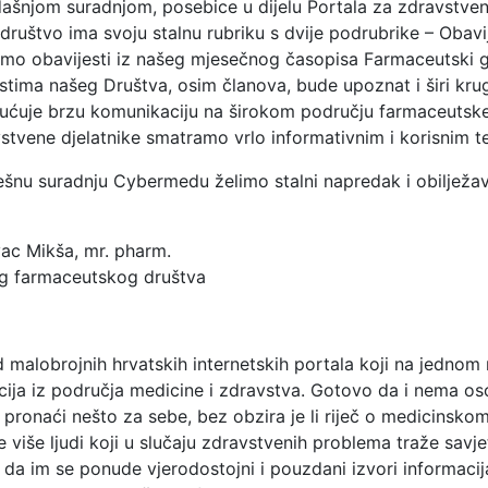
šnjom suradnjom, posebice u dijelu Portala za zdravstvene
ruštvo ima svoju stalnu rubriku s dvije podrubrike – Obavij
imo obavijesti iz našeg mjesečnog časopisa Farmaceutski g
tima našeg Društva, osim članova, bude upoznat i širi kru
ućuje brzu komunikaciju na širokom području farmaceutske d
vstvene djelatnike smatramo vrlo informativnim i korisnim 
pješnu suradnju Cybermedu želimo stalni napredak i obilježa
vac Mikša, mr. pharm.
og farmaceutskog društva
malobrojnih hrvatskih internetskih portala koji na jednom m
acija iz područja medicine i zdravstva. Gotovo da i nema o
onaći nešto za sebe, bez obzira je li riječ o medicinskom la
ve više ljudi koji u slučaju zdravstvenih problema traže savje
 da im se ponude vjerodostojni i pouzdani izvori informacij