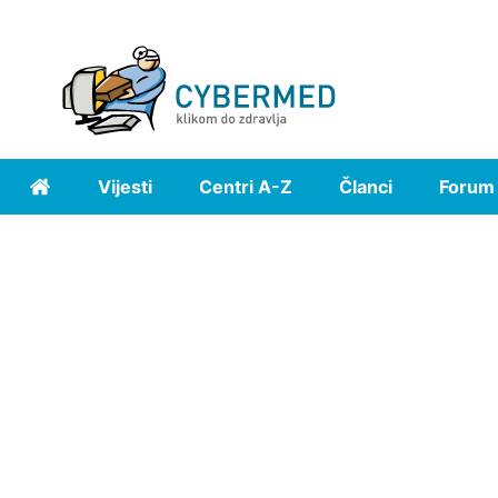
Vijesti
Centri A-Z
Članci
Forum
Home