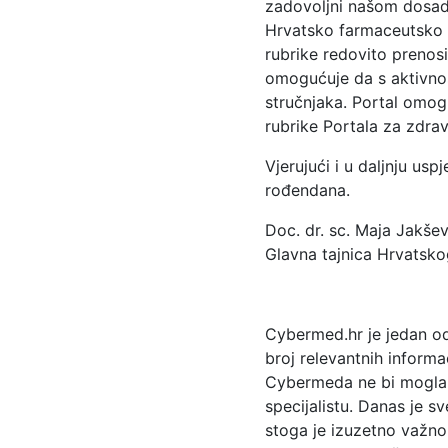
zadovoljni našom dosada
Hrvatsko farmaceutsko d
rubrike redovito prenos
omogućuje da s aktivnos
stručnjaka. Portal omog
rubrike Portala za zdra
Vjerujući i u daljnju us
rođendana.
Doc. dr. sc. Maja Jakše
Glavna tajnica Hrvatsk
Cybermed.hr je jedan od 
broj relevantnih inform
Cybermeda ne bi mogla pr
specijalistu. Danas je s
stoga je izuzetno važno