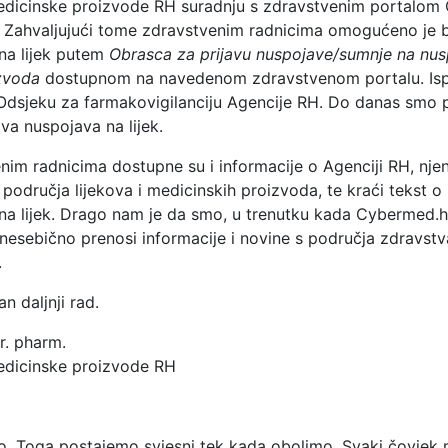
 medicinske proizvode RH suradnju s zdravstvenim portalo
e. Zahvaljujući tome zdravstvenim radnicima omogućeno je b
 na lijek putem
Obrasca za prijavu nuspojave/sumnje na nu
izvoda
dostupnom na navedenom zdravstvenom portalu. Isp
o Odsjeku za farmakovigilanciju Agencije RH. Do danas sm
ava nuspojava na lijek.
im radnicima dostupne su i informacije o Agenciji RH, njen
 područja lijekova i medicinskih proizvoda, te kraći tekst o 
a na lijek. Drago nam je da smo, u trenutku kada Cybermed.h
i nesebično prenosi informacije i novine s područja zdravstv
.
an daljnji rad.
mr. pharm.
medicinske proizvode RH
go. Toga postajemo svjesni tek kada obolimo. Svaki čovjek 