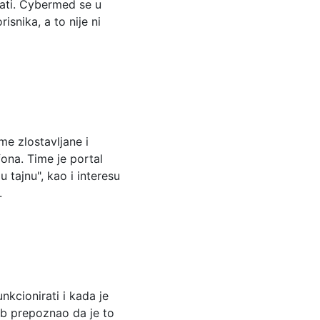
irati. Cybermed se u
isnika, a to nije ni
me zlostavljane i
ona. Time je portal
 tajnu", kao i interesu
.
kcionirati i kada je
reb prepoznao da je to