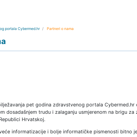
og portala Cybermed.hr
Partneri o nama
ma
lježavanja pet godina zdravstvenog portala Cybermed.hr
em dosadašnjem trudu i zalaganju usmjerenom na brigu za z
Republici Hrvatskoj.
eće informatizacije i bolje informatičke pismenosti bitno j