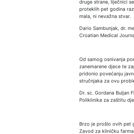
druge strane, liječnici s
proteklih pet godina raz
mala, ni nevažna stvar.
Dario Sambunjak, dr. m
Croatian Medical Journa
Od samog osnivanja porta
zanemarene djece te zap
pridonio povećanju javne
stručnjaka za ovu proble
Dr. sc. Gordana Buljan F
Poliklinika za zaštitu d
Brzo je prošlo ovih pet
Zavod za kliničku farmak