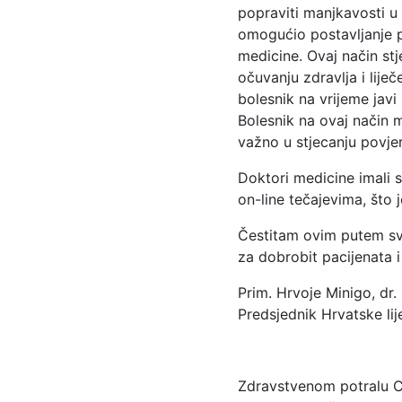
popraviti manjkavosti u 
omogućio postavljanje p
medicine. Ovaj način stj
očuvanju zdravlja i lije
bolesnik na vrijeme javi
Bolesnik na ovaj način m
važno u stjecanju povje
Doktori medicine imali s
on-line tečajevima, što
Čestitam ovim putem svi
za dobrobit pacijenata i
Prim. Hrvoje Minigo, dr.
Predsjednik Hrvatske li
Zdravstvenom potralu Cy