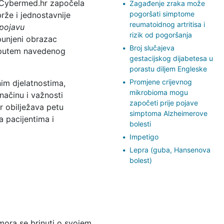
m Cybermed.hr započela
Zagađenje zraka može
pogoršati simptome
rže i jednostavnije
reumatoidnog artritisa i
spojavu
rizik od pogoršanja
unjeni obrazac
Broj slučajeva
o putem navedenog
gestacijskog dijabetesa u
porastu diljem Engleske
Promjene crijevnog
im djelatnostima,
mikrobioma mogu
načinu i važnosti
započeti prije pojave
r obilježava petu
simptoma Alzheimerove
a pacijentima i
bolesti
Impetigo
Lepra (guba, Hansenova
bolest)
mora se brinuti o svojem