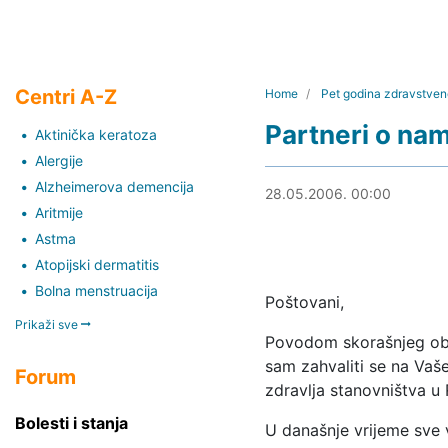
Centri A-Z
Home
Pet godina zdravstven
Partneri o na
Aktinička keratoza
Alergije
Alzheimerova demencija
26.05.2011. 13:39
28.05.2006. 00:00
Aritmije
Astma
Atopijski dermatitis
Bolna menstruacija
Poštovani,
Prikaži sve
Povodom skorašnjeg obi
sam zahvaliti se na Vaš
Forum
zdravlja stanovništva u 
Bolesti i stanja
U današnje vrijeme sve v