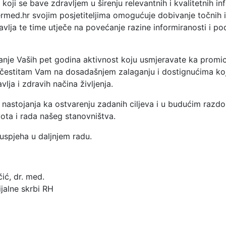
 koji se bave zdravljem u širenju relevantnih i kvalitetnih i
rmed.hr svojim posjetiteljima omogućuje dobivanje točnih 
avlja te time utječe na povećanje razine informiranosti i po
nje Vaših pet godina aktivnost koju usmjeravate ka promican
a čestitam Vam na dosadašnjem zalaganju i dostignućima koj
lja i zdravih načina življenja.
nastojanja ka ostvarenju zadanih ciljeva i u budućim razdob
vota i rada našeg stanovništva.
uspjeha u daljnjem radu.
čić, dr. med.
ijalne skrbi RH