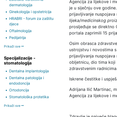
Agencija za lijekove i
dermatologija
je u siječnju ove godin
Ginekologija i opstetricija
prijavljivanje nuspojava
HRABRI - forum za zaštitu
lijeka/medicinskog pro
djece
prosljeđuje se direktn
Oftalmologija
portala zaprimili 15 prij
Pedijatrija
Osim obrasca zdravstven
Prikaži sve
ustrojstvu i novostima s
prijavljivanja nuspojav
Specijalizacije -
obljetnicu, dio tima koj
stomatologija
zdravstvenim radnicima
Dentalna implantologija
Dentalna patologija i
Iskrene čestitke i uspješ
endodoncija
Adrijana Ilić Martinac, 
Ortodoncija
Agencija za lijekove i 
Stomatološka protetika
Prikaži sve
Zdravlje je najveće bla