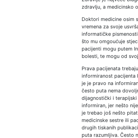
zdravlju, a medicinsko o
Doktori medicine osim s
vremena za svoje usvršav
informatičke pismenosti
što mu omgoućuje stjeca
pacijenti mogu putem In
bolesti, te mogu od svoj
Prava pacijenata trebaju
informiranost pacijenta
je je pravo na informira
često puta nema dovoljn
dijagnostički i terapijs
informiran, jer nešto ni
je trebao još nešto pitati
medicinske sestre ili pac
drugih tiskanih publikac
puta razumljiva. Često n