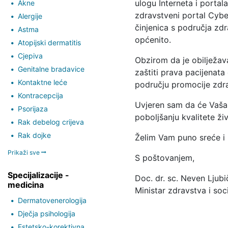
ulogu Interneta i portala
Akne
zdravstveni portal Cybe
Alergije
činjenica s područja zdr
Astma
općenito.
Atopijski dermatitis
Cjepiva
Obzirom da je obilježava
Genitalne bradavice
zaštiti prava pacijenat
Kontaktne leće
području promocije zdrav
Kontracepcija
Uvjeren sam da će Vaša 
Psorijaza
poboljšanju kvalitete ži
Rak debelog crijeva
Rak dojke
Želim Vam puno sreće i 
Prikaži sve
S poštovanjem,
Specijalizacije -
Doc. dr. sc. Neven Ljubi
medicina
Ministar zdravstva i soc
Dermatovenerologija
Dječja psihologija
Estetsko-korektivna