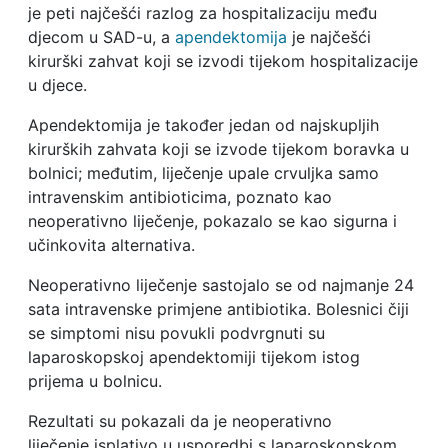
je peti najčešći razlog za hospitalizaciju među
djecom u SAD-u, a
apendektomija
je najčešći
kirurški zahvat koji se izvodi tijekom hospitalizacije
u djece.
Apendektomija je također jedan od najskupljih
kirurških zahvata koji se izvode tijekom boravka u
bolnici; međutim, liječenje upale crvuljka samo
intravenskim antibioticima, poznato kao
neoperativno liječenje, pokazalo se kao sigurna i
učinkovita alternativa.
Neoperativno liječenje sastojalo se od najmanje 24
sata intravenske primjene antibiotika. Bolesnici čiji
se simptomi nisu povukli podvrgnuti su
laparoskopskoj apendektomiji tijekom istog
prijema u bolnicu.
Rezultati su pokazali da je neoperativno
liječenje isplativo u usporedbi s laparoskopskom