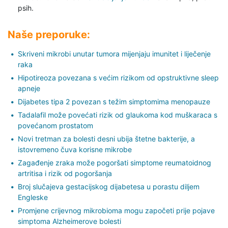
psih.
Naše preporuke:
Skriveni mikrobi unutar tumora mijenjaju imunitet i liječenje
raka
Hipotireoza povezana s većim rizikom od opstruktivne sleep
apneje
Dijabetes tipa 2 povezan s težim simptomima menopauze
Tadalafil može povećati rizik od glaukoma kod muškaraca s
povećanom prostatom
Novi tretman za bolesti desni ubija štetne bakterije, a
istovremeno čuva korisne mikrobe
Zagađenje zraka može pogoršati simptome reumatoidnog
artritisa i rizik od pogoršanja
Broj slučajeva gestacijskog dijabetesa u porastu diljem
Engleske
Promjene crijevnog mikrobioma mogu započeti prije pojave
simptoma Alzheimerove bolesti