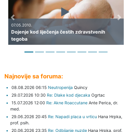
Previous
Next
07.05.2010.
Dojenje kod liječenja čestih zdravstvenih
06
tegoba
Pr
Najnovije sa foruma:
08.08.2026 06:15
Neutropenija
Quincy
29.07.2026 10:30
Re: Dlake kod djecaka
Ogrtac
15.07.2026 12:00
Re: Akne Roaccutane
Ante Perica,
dr.
med.
29.06.2026 20:45
Re: Napadi placa u vrticu
Hana Hrpka,
prof. psih.
20.06.2026 23:35
Re: Odbijanje nuzde
Hana Hrpka,
prof.