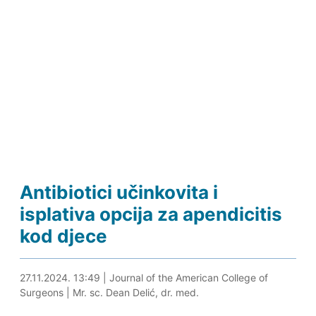
Antibiotici učinkovita i
isplativa opcija za apendicitis
kod djece
27.11.2024. 14:06
27.11.2024. 13:49
|
Journal of the American College of
Surgeons
|
Mr. sc. Dean Delić, dr. med.