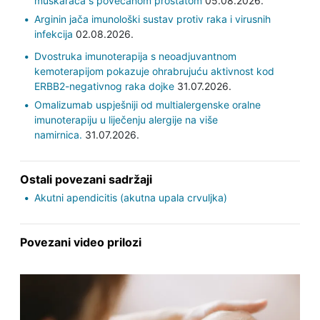
muškaraca s povećanom prostatom
05.08.2026.
Arginin jača imunološki sustav protiv raka i virusnih
infekcija
02.08.2026.
Dvostruka imunoterapija s neoadjuvantnom
kemoterapijom pokazuje ohrabrujuću aktivnost kod
ERBB2-negativnog raka dojke
31.07.2026.
Omalizumab uspješniji od multialergenske oralne
imunoterapiju u liječenju alergije na više
namirnica.
31.07.2026.
Ostali povezani sadržaji
Akutni apendicitis (akutna upala crvuljka)
Povezani video prilozi