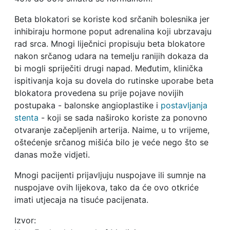
Beta blokatori se koriste kod srčanih bolesnika jer
inhibiraju hormone poput adrenalina koji ubrzavaju
rad srca. Mnogi liječnici propisuju beta blokatore
nakon srčanog udara na temelju ranijih dokaza da
bi mogli spriječiti drugi napad. Međutim, klinička
ispitivanja koja su dovela do rutinske uporabe beta
blokatora provedena su prije pojave novijih
postupaka - balonske angioplastike i
postavljanja
stenta
- koji se sada naširoko koriste za ponovno
otvaranje začepljenih arterija. Naime, u to vrijeme,
oštećenje srčanog mišića bilo je veće nego što se
danas može vidjeti.
Mnogi pacijenti prijavljuju nuspojave ili sumnje na
nuspojave ovih lijekova, tako da će ovo otkriće
imati utjecaja na tisuće pacijenata.
Izvor: