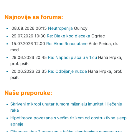
Najnovije sa foruma:
08.08.2026 06:15
Neutropenija
Quincy
29.07.2026 10:30
Re: Dlake kod djecaka
Ogrtac
15.07.2026 12:00
Re: Akne Roaccutane
Ante Perica,
dr.
med.
29.06.2026 20:45
Re: Napadi placa u vrticu
Hana Hrpka,
prof. psih.
20.06.2026 23:35
Re: Odbijanje nuzde
Hana Hrpka,
prof.
psih.
Naše preporuke:
Skriveni mikrobi unutar tumora mijenjaju imunitet i liječenje
raka
Hipotireoza povezana s većim rizikom od opstruktivne sleep
apneje
Dijabetes tipa 2 povezan s težim simptomima menopauze