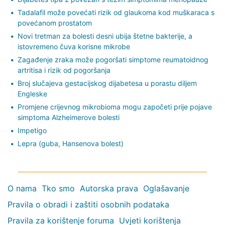
Tadalafil može povećati rizik od glaukoma kod muškaraca s
povećanom prostatom
Novi tretman za bolesti desni ubija štetne bakterije, a
istovremeno čuva korisne mikrobe
Zagađenje zraka može pogoršati simptome reumatoidnog
artritisa i rizik od pogoršanja
Broj slučajeva gestacijskog dijabetesa u porastu diljem
Engleske
Promjene crijevnog mikrobioma mogu započeti prije pojave
simptoma Alzheimerove bolesti
Impetigo
Lepra (guba, Hansenova bolest)
O nama
Tko smo
Autorska prava
Oglašavanje
Pravila o obradi i zaštiti osobnih podataka
Pravila za korištenje foruma
Uvjeti korištenja