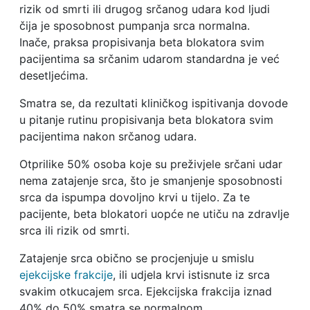
rizik od smrti ili drugog srčanog udara kod ljudi
čija je sposobnost pumpanja srca normalna.
Inače, praksa propisivanja beta blokatora svim
pacijentima sa srčanim udarom standardna je već
desetljećima.
Smatra se, da rezultati kliničkog ispitivanja dovode
u pitanje rutinu propisivanja beta blokatora svim
pacijentima nakon srčanog udara.
Otprilike 50% osoba koje su preživjele srčani udar
nema zatajenje srca, što je smanjenje sposobnosti
srca da ispumpa dovoljno krvi u tijelo. Za te
pacijente, beta blokatori uopće ne utiču na zdravlje
srca ili rizik od smrti.
Zatajenje srca obično se procjenjuje u smislu
ejekcijske frakcije
, ili udjela krvi istisnute iz srca
svakim otkucajem srca. Ejekcijska frakcija iznad
40% do 50% smatra se normalnom.