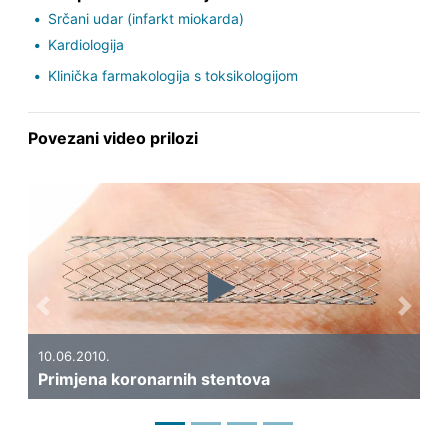
Srčani udar (infarkt miokarda)
Kardiologija
Klinička farmakologija s toksikologijom
Povezani video prilozi
Previous
Next
05.05.2010.
oronarnih stentova
Što je infarkt mio