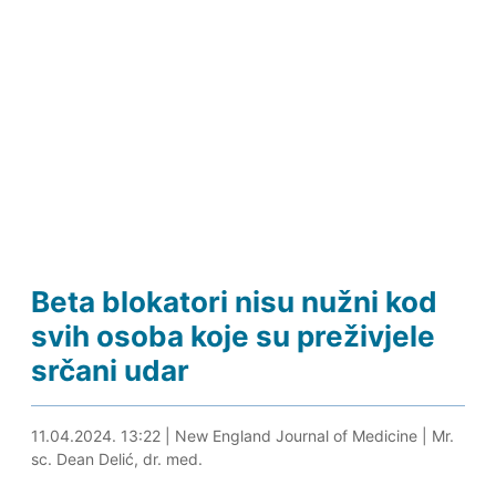
Beta blokatori nisu nužni kod
svih osoba koje su preživjele
srčani udar
11.04.2024. 13:41
11.04.2024. 13:22
|
New England Journal of Medicine
|
Mr.
sc. Dean Delić, dr. med.