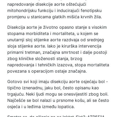
napredovanje disekcije aorte oštećujući
mitohondrijsku funkciju i inducirajući fenotipsku
promjenu u stanicama glatkih mišića krvnih žila.
Disekcija aorte je životno opasno stanje s visokim
stopama morbiditeta i mortaliteta, u kojem se
unutarnji sloj stijenke aorte razdvaja od srednjeg
sloja stijenke aorte. Iako je kirurška intervencija
primarni tretman, značajna smrtnost i dalje postoji
zbog kliničke složenosti stanja, brzog
napredovanja i tehničkih izazova, stopa mortaliteta
povezana s operacijom ostaje značajna.
Gotovo svi koji imaju disekciju aorte osjećaju bol -
tipično iznenadnu, jaku bol, često opisanu kao
trgajuću. Neki ljudi mogu se onesvijestiti zbog boli.
Najčešće se bol nalazi u prsnome košu, ali se često
osjeća i u leđima između lopatica.