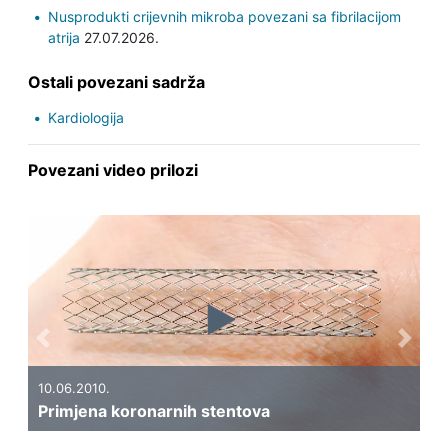
Nusprodukti crijevnih mikroba povezani sa fibrilacijom
atrija
27.07.2026.
Ostali povezani sadrža
Kardiologija
Povezani video prilozi
Previous
Next
10.06.2010.
06
Primjena koronarnih stentova
Št