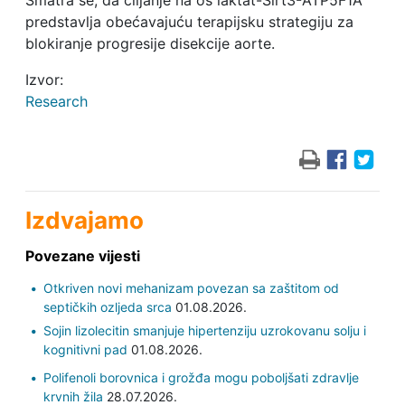
Smatra se, da ciljanje na os laktat-Sirt3-ATP5F1A
predstavlja obećavajuću terapijsku strategiju za
blokiranje progresije disekcije aorte.
Izvor:
Research
Izdvajamo
Povezane vijesti
Otkriven novi mehanizam povezan sa zaštitom od
septičkih ozljeda srca
01.08.2026.
Sojin lizolecitin smanjuje hipertenziju uzrokovanu solju i
kognitivni pad
01.08.2026.
Polifenoli borovnica i grožđa mogu poboljšati zdravlje
krvnih žila
28.07.2026.