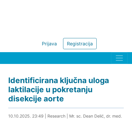
Prijava
Registracija
Identificirana ključna uloga
laktilacije u pokretanju
disekcije aorte
12.10.2025. 10:28
10.10.2025. 23:49
|
Research
|
Mr. sc. Dean Delić, dr. med.