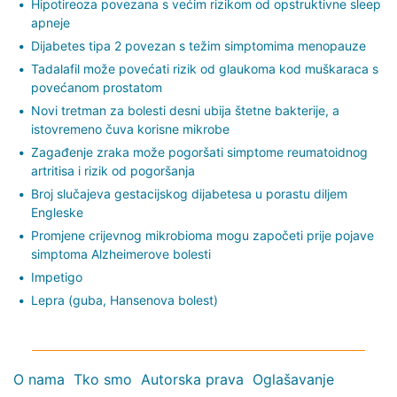
Hipotireoza povezana s većim rizikom od opstruktivne sleep
apneje
Dijabetes tipa 2 povezan s težim simptomima menopauze
Tadalafil može povećati rizik od glaukoma kod muškaraca s
povećanom prostatom
Novi tretman za bolesti desni ubija štetne bakterije, a
istovremeno čuva korisne mikrobe
Zagađenje zraka može pogoršati simptome reumatoidnog
artritisa i rizik od pogoršanja
Broj slučajeva gestacijskog dijabetesa u porastu diljem
Engleske
Promjene crijevnog mikrobioma mogu započeti prije pojave
simptoma Alzheimerove bolesti
Impetigo
Lepra (guba, Hansenova bolest)
O nama
Tko smo
Autorska prava
Oglašavanje