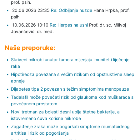
prof. psih.
20.06.2026 23:35
Re: Odbijanje nuzde
Hana Hrpka,
prof.
psih.
10.06.2026 10:10
Re: Herpes na usni
Prof. dr. sc. Milivoj
Jovančević,
dr. med.
Naše preporuke:
Skriveni mikrobi unutar tumora mijenjaju imunitet i liječenje
raka
Hipotireoza povezana s većim rizikom od opstruktivne sleep
apneje
Dijabetes tipa 2 povezan s težim simptomima menopauze
Tadalafil može povećati rizik od glaukoma kod muškaraca s
povećanom prostatom
Novi tretman za bolesti desni ubija štetne bakterije, a
istovremeno čuva korisne mikrobe
Zagađenje zraka može pogoršati simptome reumatoidnog
artritisa i rizik od pogoršanja