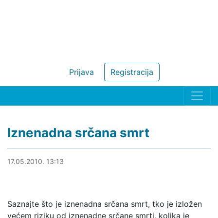
Prijava
Registracija
Iznenadna srčana smrt
19.09.2018. 17:51
17.05.2010. 13:13
Saznajte što je iznenadna srčana smrt, tko je izložen
većem riziku od iznenadne srčane smrti, kolika je