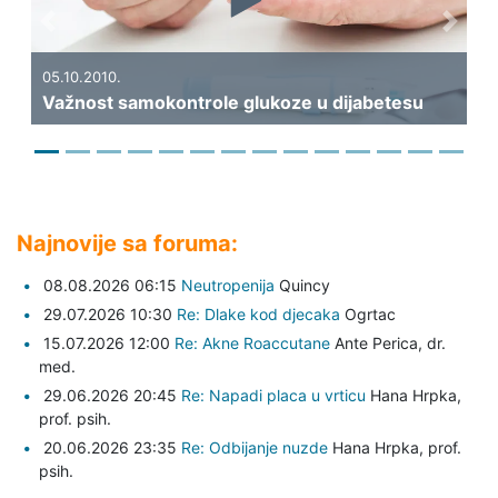
Previous
Next
19.
Ka
05.10.2010.
Važnost samokontrole glukoze u dijabetesu
di
Najnovije sa foruma:
08.08.2026 06:15
Neutropenija
Quincy
29.07.2026 10:30
Re: Dlake kod djecaka
Ogrtac
15.07.2026 12:00
Re: Akne Roaccutane
Ante Perica,
dr.
med.
29.06.2026 20:45
Re: Napadi placa u vrticu
Hana Hrpka,
prof. psih.
20.06.2026 23:35
Re: Odbijanje nuzde
Hana Hrpka,
prof.
psih.