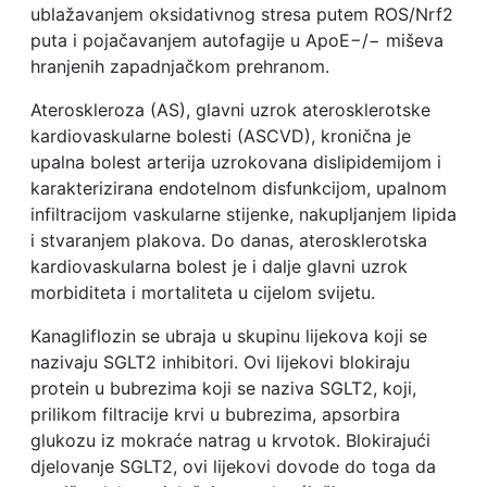
ublažavanjem oksidativnog stresa putem ROS/Nrf2
puta i pojačavanjem autofagije u ApoE−/− miševa
hranjenih zapadnjačkom prehranom.
Ateroskleroza (AS), glavni uzrok aterosklerotske
kardiovaskularne bolesti (ASCVD), kronična je
upalna bolest arterija uzrokovana dislipidemijom i
karakterizirana endotelnom disfunkcijom, upalnom
infiltracijom vaskularne stijenke, nakupljanjem lipida
i stvaranjem plakova. Do danas, aterosklerotska
kardiovaskularna bolest je i dalje glavni uzrok
morbiditeta i mortaliteta u cijelom svijetu.
Kanagliflozin se ubraja u skupinu lijekova koji se
nazivaju SGLT2 inhibitori. Ovi lijekovi blokiraju
protein u bubrezima koji se naziva SGLT2, koji,
prilikom filtracije krvi u bubrezima, apsorbira
glukozu iz mokraće natrag u krvotok. Blokirajući
djelovanje SGLT2, ovi lijekovi dovode do toga da