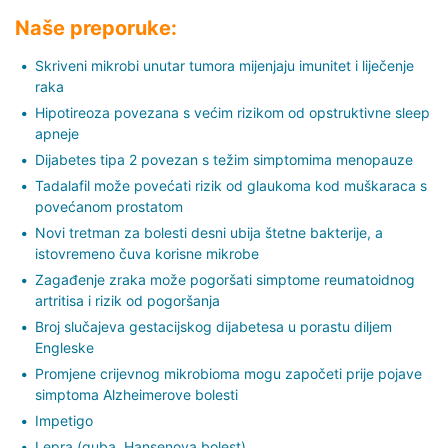
Naše preporuke:
Skriveni mikrobi unutar tumora mijenjaju imunitet i liječenje
raka
Hipotireoza povezana s većim rizikom od opstruktivne sleep
apneje
Dijabetes tipa 2 povezan s težim simptomima menopauze
Tadalafil može povećati rizik od glaukoma kod muškaraca s
povećanom prostatom
Novi tretman za bolesti desni ubija štetne bakterije, a
istovremeno čuva korisne mikrobe
Zagađenje zraka može pogoršati simptome reumatoidnog
artritisa i rizik od pogoršanja
Broj slučajeva gestacijskog dijabetesa u porastu diljem
Engleske
Promjene crijevnog mikrobioma mogu započeti prije pojave
simptoma Alzheimerove bolesti
Impetigo
Lepra (guba, Hansenova bolest)