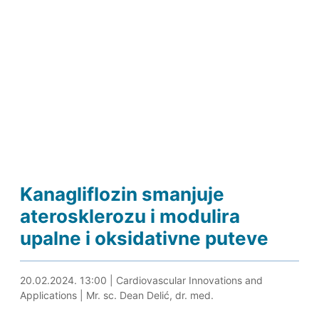
Kanagliflozin smanjuje
aterosklerozu i modulira
upalne i oksidativne puteve
20.02.2024. 13:17
20.02.2024. 13:00
|
Cardiovascular Innovations and
Applications
|
Mr. sc. Dean Delić, dr. med.