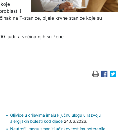
 koje
roblasti i
činak na T-stanice, bijele krvne stanice koje su
 ljudi, a većina njih su žene.
Gljivice u crijevima imaju ključnu ulogu u razvoju
alergijskih bolesti kod djece
24.06.2026.
Neutrofili mogu smanjiti učinkovitost imunoterapije