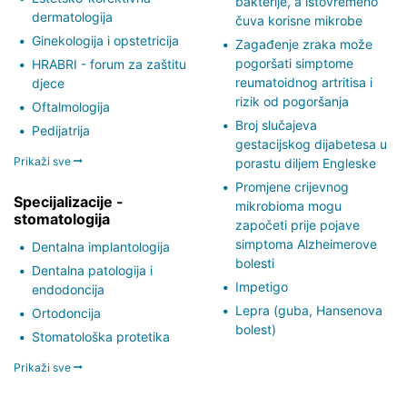
bakterije, a istovremeno
dermatologija
čuva korisne mikrobe
Ginekologija i opstetricija
Zagađenje zraka može
pogoršati simptome
HRABRI - forum za zaštitu
reumatoidnog artritisa i
djece
rizik od pogoršanja
Oftalmologija
Broj slučajeva
Pedijatrija
gestacijskog dijabetesa u
Prikaži sve
porastu diljem Engleske
Promjene crijevnog
Specijalizacije -
mikrobioma mogu
stomatologija
započeti prije pojave
simptoma Alzheimerove
Dentalna implantologija
bolesti
Dentalna patologija i
Impetigo
endodoncija
Lepra (guba, Hansenova
Ortodoncija
bolest)
Stomatološka protetika
Prikaži sve