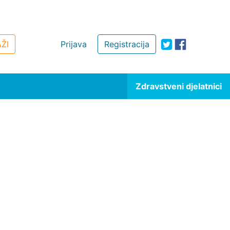
ŽI
Prijava
Registracija
Zdravstveni djelatnici