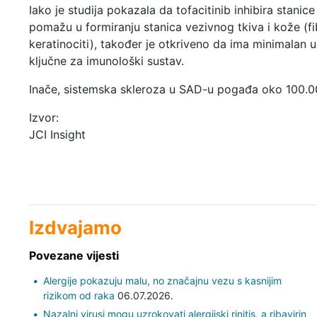
Iako je studija pokazala da tofacitinib inhibira stanice
pomažu u formiranju stanica vezivnog tkiva i kože (fib
keratinociti), također je otkriveno da ima minimalan u
ključne za imunološki sustav.
Inače, sistemska skleroza u SAD-u pogađa oko 100.000
Izvor:
JCI Insight
Izdvajamo
Povezane vijesti
Alergije pokazuju malu, no značajnu vezu s kasnijim
rizikom od raka
06.07.2026.
Nazalni virusi mogu uzrokovati alergijski rinitis, a ribavirin