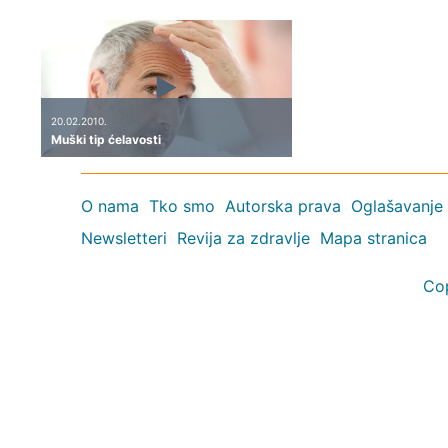
20.02.2010.
Muški tip ćelavosti
O nama
Tko smo
Autorska prava
Oglašavanje
Newsletteri
Revija za zdravlje
Mapa stranica
Co