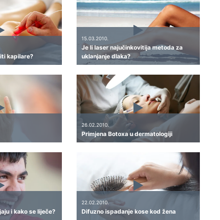
15.03.2010.
Je li laser najučinkovitija metoda za
ti kapilare?
uklanjanje dlaka?
26.02.2010.
Primjena Botoxa u dermatologiji
22.02.2010.
aju i kako se liječe?
Difuzno ispadanje kose kod žena