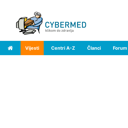
Vijesti
Centri A-Z
Članci
Forum
Home