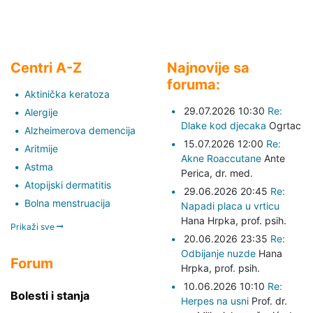
Centri A-Z
Najnovije sa
foruma:
Aktinička keratoza
29.07.2026 10:30
Re:
Alergije
Dlake kod djecaka
Ogrtac
Alzheimerova demencija
15.07.2026 12:00
Re:
Aritmije
Akne Roaccutane
Ante
Astma
Perica,
dr. med.
Atopijski dermatitis
29.06.2026 20:45
Re:
Bolna menstruacija
Napadi placa u vrticu
Hana Hrpka,
prof. psih.
Prikaži sve
20.06.2026 23:35
Re:
Odbijanje nuzde
Hana
Forum
Hrpka,
prof. psih.
10.06.2026 10:10
Re:
Bolesti i stanja
Herpes na usni
Prof. dr.