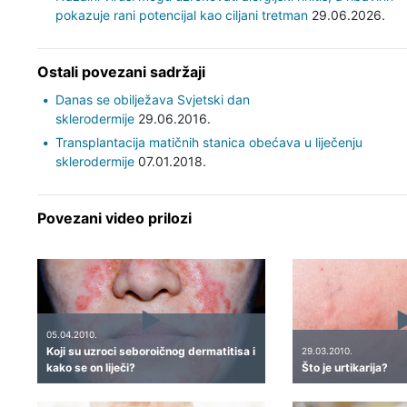
pokazuje rani potencijal kao ciljani tretman
29.06.2026.
Ostali povezani sadržaji
Danas se obilježava Svjetski dan
sklerodermije
29.06.2016.
Transplantacija matičnih stanica obećava u liječenju
sklerodermije
07.01.2018.
Povezani video prilozi
05.04.2010.
Koji su uzroci seboroičnog dermatitisa i
29.03.2010.
kako se on liječi?
Što je urtikarija?