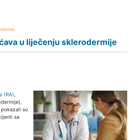
rodermije
ećava u liječenju sklerodermije
is (RA)
,
odermije),
 pokazali su
ijenti sa