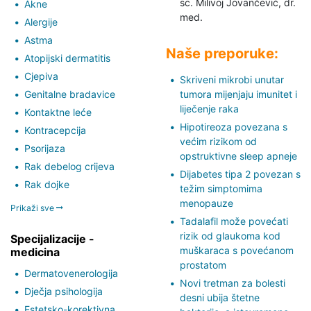
sc. Milivoj Jovančević,
dr.
Akne
med.
Alergije
Astma
Naše preporuke:
Atopijski dermatitis
Cjepiva
Skriveni mikrobi unutar
Genitalne bradavice
tumora mijenjaju imunitet i
liječenje raka
Kontaktne leće
Hipotireoza povezana s
Kontracepcija
većim rizikom od
Psorijaza
opstruktivne sleep apneje
Rak debelog crijeva
Dijabetes tipa 2 povezan s
Rak dojke
težim simptomima
menopauze
Prikaži sve
Tadalafil može povećati
rizik od glaukoma kod
Specijalizacije -
muškaraca s povećanom
medicina
prostatom
Dermatovenerologija
Novi tretman za bolesti
Dječja psihologija
desni ubija štetne
Estetsko-korektivna