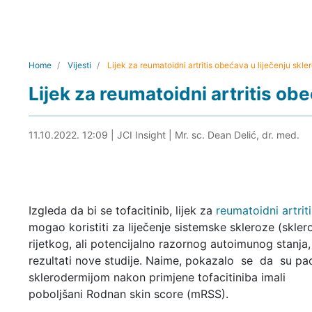
Home
Vijesti
Lijek za reumatoidni artritis obećava u liječenju skle
Lijek za reumatoidni artritis ob
11.10.2022. 12:29
11.10.2022. 12:09
|
JCI Insight
|
Mr. sc. Dean Delić, dr. med.
Izgleda da bi se tofacitinib, lijek za
reumatoidni artrit
mogao koristiti za liječenje sistemske skleroze (skler
rijetkog, ali potencijalno razornog autoimunog stanja,
rezultati nove studije. Naime, pokazalo se da su pac
sklerodermijom nakon primjene tofacitiniba imali
poboljšani Rodnan skin score (mRSS).