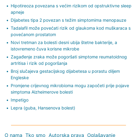
Hipotireoza povezana s većim rizikom od opstruktivne sleep
apneje
Dijabetes tipa 2 povezan s težim simptomima menopauze
Tadalafil može povećati rizik od glaukoma kod muškaraca s
povećanom prostatom
Novi tretman za bolesti desni ubija štetne bakterije, a
istovremeno čuva korisne mikrobe
Zagađenje zraka može pogoršati simptome reumatoidnog
artritisa i rizik od pogoršanja
Broj slučajeva gestacijskog dijabetesa u porastu diljem
Engleske
Promjene crijevnog mikrobioma mogu započeti prije pojave
simptoma Alzheimerove bolesti
Impetigo
Lepra (guba, Hansenova bolest)
O nama
Tko smo
Autorska prava
Oglašavanje