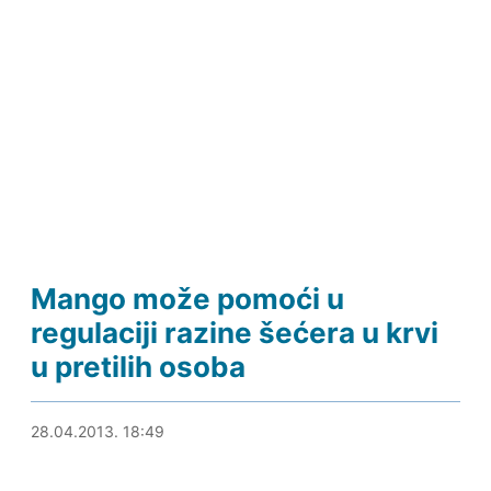
Mango može pomoći u
regulaciji razine šećera u krvi
u pretilih osoba
13.05.2013. 23:36
28.04.2013. 18:49