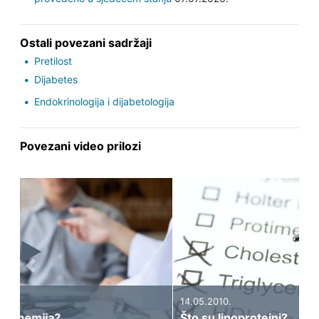
Ostali povezani sadržaji
Pretilost
Dijabetes
Endokrinologija i dijabetologija
Povezani video prilozi
Previous
Next
14.05.2010.
Što su lipoproteini?