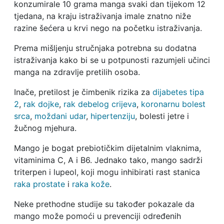
konzumirale 10 grama manga svaki dan tijekom 12
tjedana, na kraju istraživanja imale znatno niže
razine šećera u krvi nego na početku istraživanja.
Prema mišljenju stručnjaka potrebna su dodatna
istraživanja kako bi se u potpunosti razumjeli učinci
manga na zdravlje pretilih osoba.
Inače, pretilost je čimbenik rizika za
dijabetes tipa
2
,
rak dojke
,
rak debelog crijeva
,
koronarnu bolest
srca
,
moždani udar
,
hipertenziju
, bolesti jetre i
žučnog mjehura.
Mango je bogat prebiotičkim dijetalnim vlaknima,
vitaminima C, A i B6. Jednako tako, mango sadrži
triterpen i lupeol, koji mogu inhibirati rast stanica
raka prostate
i
raka kože
.
Neke prethodne studije su također pokazale da
mango može pomoći u prevenciji određenih