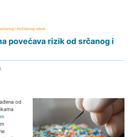
d srčanog i moždanog udara
a povećava rizik od srčanog i
d.
zrađena od
stikama
im
im
ne