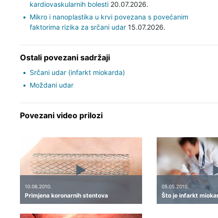
kardiovaskularnih bolesti
20.07.2026.
Mikro i nanoplastika u krvi povezana s povećanim
faktorima rizika za srčani udar
15.07.2026.
Ostali povezani sadržaji
Srčani udar (infarkt miokarda)
Moždani udar
Povezani video prilozi
10.06.2010.
05.05.2010.
Primjena koronarnih stentova
Što je infarkt miok