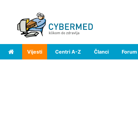
Vijesti
Centri A-Z
Članci
Forum
Home