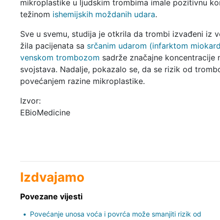
mikroplastike u ljudskim trombima imale pozitivnu kor
težinom
ishemijskih moždanih udara
.
Sve u svemu, studija je otkrila da trombi izvađeni iz v
žila pacijenata sa
srčanim udarom (infarktom miokar
venskom trombozom
sadrže značajne koncentracije mik
svojstava. Nadalje, pokazalo se, da se rizik od tromb
povećanjem razine mikroplastike.
Izvor:
EBioMedicine
Izdvajamo
Povezane vijesti
Povećanje unosa voća i povrća može smanjiti rizik od