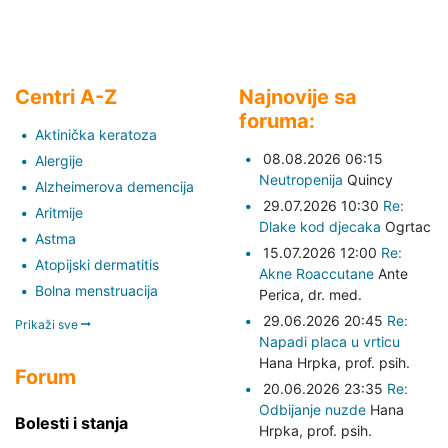
Centri A-Z
Najnovije sa
foruma:
Aktinička keratoza
08.08.2026 06:15
Alergije
Neutropenija
Quincy
Alzheimerova demencija
29.07.2026 10:30
Re:
Aritmije
Dlake kod djecaka
Ogrtac
Astma
15.07.2026 12:00
Re:
Atopijski dermatitis
Akne Roaccutane
Ante
Bolna menstruacija
Perica,
dr. med.
29.06.2026 20:45
Re:
Prikaži sve
Napadi placa u vrticu
Hana Hrpka,
prof. psih.
Forum
20.06.2026 23:35
Re:
Odbijanje nuzde
Hana
Bolesti i stanja
Hrpka,
prof. psih.