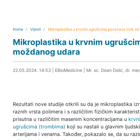
Home
Vijesti
Mikroplastika u krvnim ugrušcima povećava rizik o
Mikroplastika u krvnim ugrušcim
moždanog udara
22.05.2024. 15:04
22.05.2024. 14:53
|
EBioMedicine
|
Mr. sc. Dean Delić, dr. me
Rezultati nove studije otkrili su da je mikroplastika i
raznih vrsta polimera i s različitim fizičkim karakteri
prisutna u različitim masenim koncentracijama u
krvn
ugrušcima (trombima)
koji su nastali u glavnim ljudsk
arterijama i venama. Također, pokazalo se, da su razi