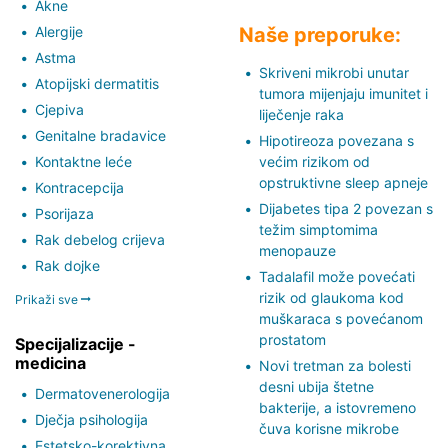
Akne
Alergije
Naše preporuke:
Astma
Skriveni mikrobi unutar
Atopijski dermatitis
tumora mijenjaju imunitet i
Cjepiva
liječenje raka
Genitalne bradavice
Hipotireoza povezana s
Kontaktne leće
većim rizikom od
opstruktivne sleep apneje
Kontracepcija
Dijabetes tipa 2 povezan s
Psorijaza
težim simptomima
Rak debelog crijeva
menopauze
Rak dojke
Tadalafil može povećati
rizik od glaukoma kod
Prikaži sve
muškaraca s povećanom
prostatom
Specijalizacije -
medicina
Novi tretman za bolesti
desni ubija štetne
Dermatovenerologija
bakterije, a istovremeno
Dječja psihologija
čuva korisne mikrobe
Estetsko-korektivna