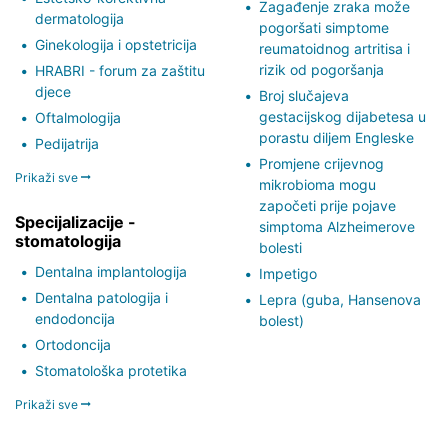
Zagađenje zraka može
dermatologija
pogoršati simptome
Ginekologija i opstetricija
reumatoidnog artritisa i
rizik od pogoršanja
HRABRI - forum za zaštitu
djece
Broj slučajeva
gestacijskog dijabetesa u
Oftalmologija
porastu diljem Engleske
Pedijatrija
Promjene crijevnog
Prikaži sve
mikrobioma mogu
započeti prije pojave
Specijalizacije -
simptoma Alzheimerove
stomatologija
bolesti
Dentalna implantologija
Impetigo
Dentalna patologija i
Lepra (guba, Hansenova
endodoncija
bolest)
Ortodoncija
Stomatološka protetika
Prikaži sve