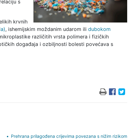
elaciju s
elikih krvnih
da)
, ishemijskim moždanim udarom ili
dubokom
roplastike različitih vrsta polimera i fizičkih
otičkih događaja i ozbiljnosti bolesti povećava s
Prehrana prilagođena crijevima povezana s nižim rizikom