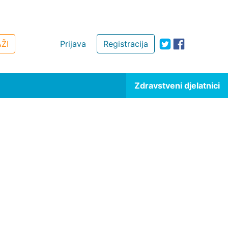
ŽI
Prijava
Registracija
Zdravstveni djelatnici