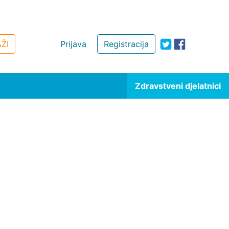
ŽI
Prijava
Registracija
Zdravstveni djelatnici