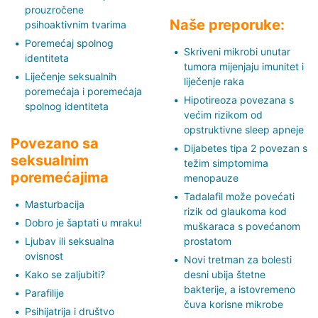
prouzročene
Naše preporuke:
psihoaktivnim tvarima
Poremećaj spolnog
Skriveni mikrobi unutar
identiteta
tumora mijenjaju imunitet i
Liječenje seksualnih
liječenje raka
poremećaja i poremećaja
Hipotireoza povezana s
spolnog identiteta
većim rizikom od
opstruktivne sleep apneje
Povezano sa
Dijabetes tipa 2 povezan s
seksualnim
težim simptomima
poremećajima
menopauze
Tadalafil može povećati
Masturbacija
rizik od glaukoma kod
Dobro je šaptati u mraku!
muškaraca s povećanom
Ljubav ili seksualna
prostatom
ovisnost
Novi tretman za bolesti
Kako se zaljubiti?
desni ubija štetne
bakterije, a istovremeno
Parafilije
čuva korisne mikrobe
Psihijatrija i društvo