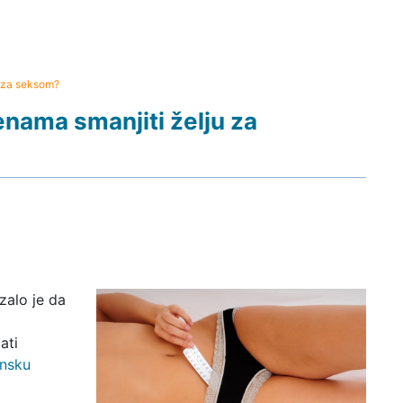
u za seksom?
enama smanjiti želju za
zalo je da
ati
nsku