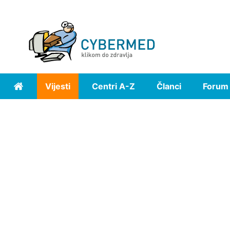
Vijesti
Centri A-Z
Članci
Forum
Home