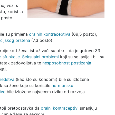
noj vezi s
to, koristila
7 posto
ile su primjena
oralnih kontraceptiva
(69,5 posto),
cijskog prstena
(7,3 posto).
cije kod žena, istraživači su otkrili da je gotovo 33
disfunkcije
.
Seksualni p
roblemi
koji su se javljali bili su
tatak zadovoljstva te
nesposobnost postizanja ili
sti.
redstva
(kao što su kondomi) bile su izložene
ok su žene koje su koristile
hormonsku
ive
bile izložene najvećem riziku od razvoja
stoji pretpostavka da
oralni kontraceptivi
smanjuju
ticanje želje za seksom.