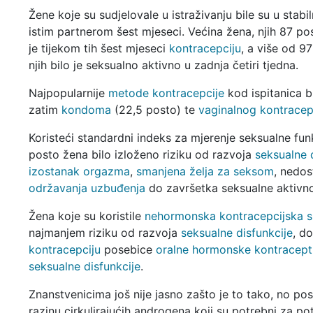
Žene koje su sudjelovale u istraživanju bile su u stabil
istim partnerom šest mjeseci. Većina žena, njih 87 pos
je tijekom tih šest mjeseci
kontracepciju
, a više od 9
njih bilo je seksualno aktivno u zadnja četiri tjedna.
Najpopularnije
metode kontracepcije
kod ispitanica b
zatim
kondoma
(22,5 posto) te
vaginalnog kontracep
Koristeći standardni indeks za mjerenje seksualne funk
posto žena bilo izloženo riziku od razvoja
seksualne 
izostanak orgazma
,
smanjena želja za seksom
, nedos
održavanja uzbuđenja
do završetka seksualne aktivno
Žena koje su koristile
nehormonska kontracepcijska s
najmanjem riziku od razvoja
seksualne disfunkcije
, d
kontracepciju
posebice
oralne hormonske kontracept
seksualne disfunkcije
.
Znanstvenicima još nije jasno zašto je to tako, no po
razinu cirkulirajućih androgena koji su potrebni za po