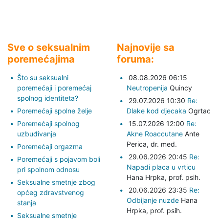
Sve o seksualnim
Najnovije sa
poremećajima
foruma:
Što su seksualni
08.08.2026 06:15
poremećaji i poremećaj
Neutropenija
Quincy
spolnog identiteta?
29.07.2026 10:30
Re:
Poremećaji spolne želje
Dlake kod djecaka
Ogrtac
Poremećaji spolnog
15.07.2026 12:00
Re:
uzbuđivanja
Akne Roaccutane
Ante
Perica,
dr. med.
Poremećaji orgazma
29.06.2026 20:45
Re:
Poremećaji s pojavom boli
Napadi placa u vrticu
pri spolnom odnosu
Hana Hrpka,
prof. psih.
Seksualne smetnje zbog
20.06.2026 23:35
Re:
općeg zdravstvenog
Odbijanje nuzde
Hana
stanja
Hrpka,
prof. psih.
Seksualne smetnje