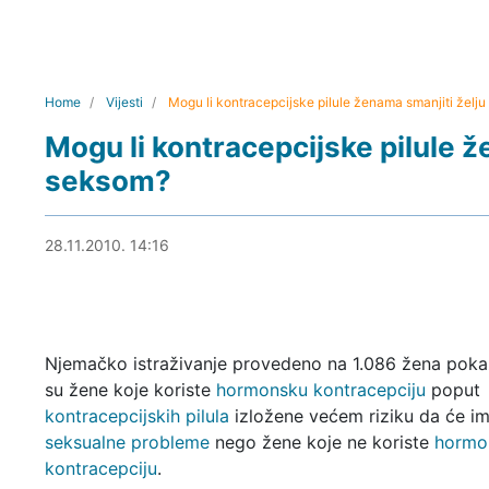
Home
Vijesti
Mogu li kontracepcijske pilule ženama smanjiti želj
Mogu li kontracepcijske pilule ž
seksom?
28.11.2010. 16:50
28.11.2010. 14:16
Njemačko istraživanje provedeno na 1.086 žena poka
su žene koje koriste
hormonsku kontracepciju
poput
kontracepcijskih pilula
izložene većem riziku da će im
seksualne probleme
nego žene koje ne koriste
hormo
kontracepciju
.