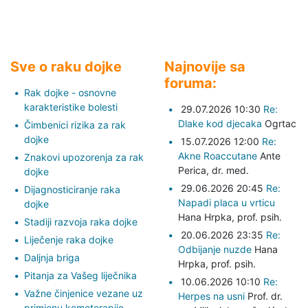
Sve o raku dojke
Najnovije sa
foruma:
Rak dojke - osnovne
karakteristike bolesti
29.07.2026 10:30
Re:
Dlake kod djecaka
Ogrtac
Čimbenici rizika za rak
dojke
15.07.2026 12:00
Re:
Akne Roaccutane
Ante
Znakovi upozorenja za rak
Perica,
dr. med.
dojke
29.06.2026 20:45
Re:
Dijagnosticiranje raka
Napadi placa u vrticu
dojke
Hana Hrpka,
prof. psih.
Stadiji razvoja raka dojke
20.06.2026 23:35
Re:
Liječenje raka dojke
Odbijanje nuzde
Hana
Daljnja briga
Hrpka,
prof. psih.
Pitanja za Vašeg liječnika
10.06.2026 10:10
Re:
Važne činjenice vezane uz
Herpes na usni
Prof. dr.
primjenu kemoterapije