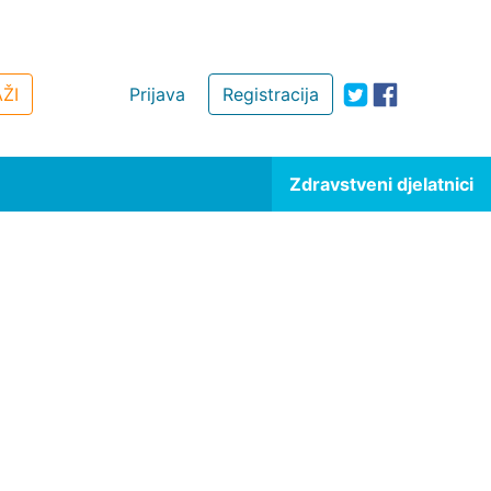
ŽI
Prijava
Registracija
Zdravstveni djelatnici