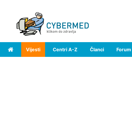
Vijesti
Centri A-Z
Članci
Forum
Home