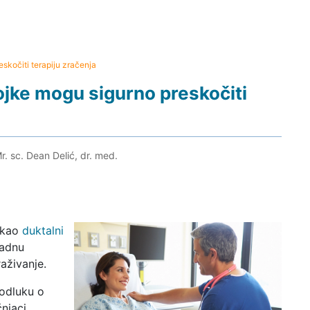
skočiti terapiju zračenja
ojke mogu sigurno preskočiti
r. sc. Dean Delić, dr. med.
 kao
duktalni
nadnu
aživanje.
 odluku o
njaci.