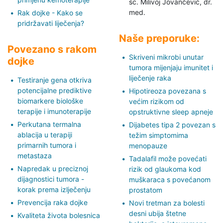
sc. Milivoj Jovančević,
dr.
med.
Rak dojke - Kako se
pridržavati liječenja?
Naše preporuke:
Povezano s rakom
Skriveni mikrobi unutar
dojke
tumora mijenjaju imunitet i
liječenje raka
Testiranje gena otkriva
potencijalne prediktive
Hipotireoza povezana s
biomarkere biološke
većim rizikom od
terapije i imunoterapije
opstruktivne sleep apneje
Perkutana termalna
Dijabetes tipa 2 povezan s
ablacija u terapiji
težim simptomima
primarnih tumora i
menopauze
metastaza
Tadalafil može povećati
Napredak u preciznoj
rizik od glaukoma kod
dijagnostici tumora -
muškaraca s povećanom
korak prema izlječenju
prostatom
Prevencija raka dojke
Novi tretman za bolesti
desni ubija štetne
Kvaliteta života bolesnica