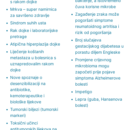
bakterije, a istovremeno
s rakom dojke
čuva korisne mikrobe
Mrkva – super namirnica
Zagađenje zraka može
za savršeno zdravlje
pogoršati simptome
Sindrom suhih usta
reumatoidnog artritisa i
Rak dojke i laboratorijske
rizik od pogoršanja
pretrage
Broj slučajeva
Atipična hiperplazija dojke
gestacijskog dijabetesa u
Liječenje koštanih
porastu diljem Engleske
metastaza u bolesnica s
Promjene crijevnog
uznapredovalim rakom
mikrobioma mogu
dojke
započeti prije pojave
Nove spoznaje o
simptoma Alzheimerove
desenzibilizaciji na
bolesti
antibiotike,
Impetigo
kemoterapeutike i
Lepra (guba, Hansenova
biološke lijekove
bolest)
Tumorski biljezi (tumorski
markeri)
Toksični učinci
antitumorskih lijekova na