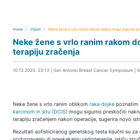
Home
Vijesti
Neke žene s vrlo ranim rakom dojke mogu sigurno pre
Neke žene s vrlo ranim rakom d
terapiju zračenja
10.12.2023. 23:23
10.12.2023. 23:13
|
San Antonio Breast Cancer Symposium
|
M
Neke žene s vrlo ranim oblikom
raka dojke
poznatim
karcinom in situ (DCIS)
mogu sigurno preskočiti nak
terapiju zračenjem nakon operacije, sugerira novo istr
Rezultati sofisticiranog genetskog testa ključni su za
podvrgavanju ili preskakanju radioterapije, ističu struč