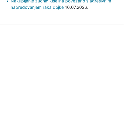
Nakupljanje žučnih kiselina povezano s agresivnim
napredovanjem raka dojke
16.07.2026.