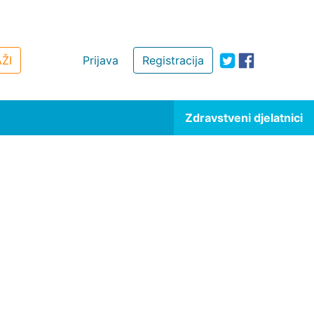
ŽI
Prijava
Registracija
Zdravstveni djelatnici