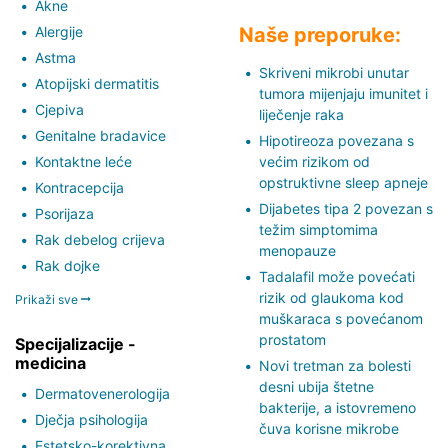
Akne
Alergije
Naše preporuke:
Astma
Skriveni mikrobi unutar
Atopijski dermatitis
tumora mijenjaju imunitet i
Cjepiva
liječenje raka
Genitalne bradavice
Hipotireoza povezana s
Kontaktne leće
većim rizikom od
opstruktivne sleep apneje
Kontracepcija
Dijabetes tipa 2 povezan s
Psorijaza
težim simptomima
Rak debelog crijeva
menopauze
Rak dojke
Tadalafil može povećati
rizik od glaukoma kod
Prikaži sve
muškaraca s povećanom
prostatom
Specijalizacije -
medicina
Novi tretman za bolesti
desni ubija štetne
Dermatovenerologija
bakterije, a istovremeno
Dječja psihologija
čuva korisne mikrobe
Estetsko-korektivna