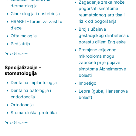
Zagađenje zraka može
dermatologija
pogoršati simptome
Ginekologija i opstetricija
reumatoidnog artritisa i
rizik od pogoršanja
HRABRI - forum za zaštitu
djece
Broj slučajeva
gestacijskog dijabetesa u
Oftalmologija
porastu diljem Engleske
Pedijatrija
Promjene crijevnog
Prikaži sve
mikrobioma mogu
započeti prije pojave
Specijalizacije -
simptoma Alzheimerove
stomatologija
bolesti
Dentalna implantologija
Impetigo
Dentalna patologija i
Lepra (guba, Hansenova
endodoncija
bolest)
Ortodoncija
Stomatološka protetika
Prikaži sve