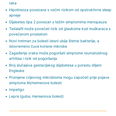
raka
Hipotireoza povezana s većim rizikom od opstruktivne sleep
apneje
Dijabetes tipa 2 povezan s težim simptomima menopauze
Tadalafil može povećati rizik od glaukoma kod muškaraca s
povećanom prostatom
Novi tretman za bolesti desni ubija štetne bakterije, a
istovremeno čuva korisne mikrobe
Zagađenje zraka može pogoršati simptome reumatoidnog
artritisa i rizik od pogoršanja
Broj slučajeva gestacijskog dijabetesa u porastu diljem
Engleske
Promjene crijevnog mikrobioma mogu započeti prije pojave
simptoma Alzheimerove bolesti
Impetigo
Lepra (guba, Hansenova bolest)