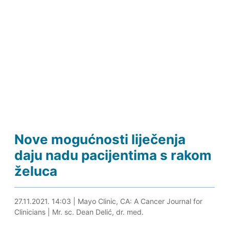
Nove mogućnosti liječenja
daju nadu pacijentima s rakom
želuca
27.11.2021. 16:02
27.11.2021. 14:03
|
Mayo Clinic, CA: A Cancer Journal for
Clinicians
|
Mr. sc. Dean Delić, dr. med.