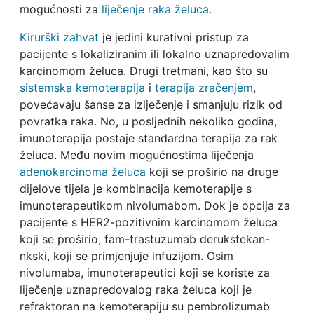
mogućnosti za
liječenje raka želuca
.
Kirurški zahvat
je jedini kurativni pristup za
pacijente s lokaliziranim ili lokalno uznapredovalim
karcinomom želuca. Drugi tretmani, kao što su
sistemska kemoterapija
i
terapija zračenjem
,
povećavaju šanse za izlječenje i smanjuju rizik od
povratka raka. No, u posljednih nekoliko godina,
imunoterapija postaje standardna terapija za rak
želuca. Među novim mogućnostima liječenja
adenokarcinoma želuca
koji se proširio na druge
dijelove tijela je kombinacija kemoterapije s
imunoterapeutikom nivolumabom. Dok je opcija za
pacijente s HER2-pozitivnim karcinomom želuca
koji se proširio, fam-trastuzumab derukstekan-
nkski, koji se primjenjuje infuzijom. Osim
nivolumaba, imunoterapeutici koji se koriste za
liječenje uznapredovalog raka želuca koji je
refraktoran na kemoterapiju su pembrolizumab