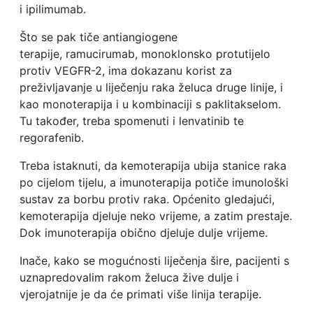
i ipilimumab.
Što se pak tiče antiangiogene
terapije, ramucirumab, monoklonsko protutijelo
protiv VEGFR-2, ima dokazanu korist za
preživljavanje u liječenju raka želuca druge linije, i
kao monoterapija i u kombinaciji s paklitakselom.
Tu također, treba spomenuti i lenvatinib te
regorafenib.
Treba istaknuti, da kemoterapija ubija stanice raka
po cijelom tijelu, a imunoterapija potiče imunološki
sustav za borbu protiv raka. Općenito gledajući,
kemoterapija djeluje neko vrijeme, a zatim prestaje.
Dok imunoterapija obično djeluje dulje vrijeme.
Inače, kako se mogućnosti liječenja šire, pacijenti s
uznapredovalim rakom želuca žive dulje i
vjerojatnije je da će primati više linija terapije.