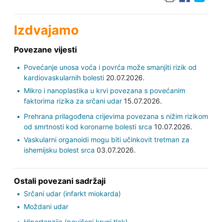
Izdvajamo
Povezane vijesti
Povećanje unosa voća i povrća može smanjiti rizik od
kardiovaskularnih bolesti
20.07.2026.
Mikro i nanoplastika u krvi povezana s povećanim
faktorima rizika za srčani udar
15.07.2026.
Prehrana prilagođena crijevima povezana s nižim rizikom
od smrtnosti kod koronarne bolesti srca
10.07.2026.
Vaskularni organoidi mogu biti učinkovit tretman za
ishemijsku bolest srca
03.07.2026.
Ostali povezani sadržaji
Srčani udar (infarkt miokarda)
Moždani udar
Hipertenzija (povišeni krvni tlak)