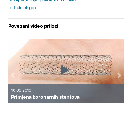
Pulmologija
Povezani video prilozi
Previous
Next
.
05.05.2010.
 koronarnih stentova
Što je infarkt m