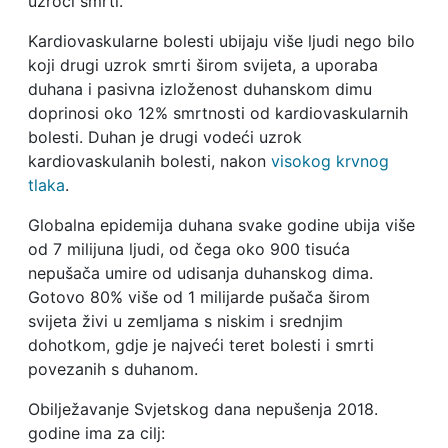
uzroci smrti.
Kardiovaskularne bolesti ubijaju više ljudi nego bilo
koji drugi uzrok smrti širom svijeta, a uporaba
duhana i pasivna izloženost duhanskom dimu
doprinosi oko 12% smrtnosti od kardiovaskularnih
bolesti. Duhan je drugi vodeći uzrok
kardiovaskulanih bolesti, nakon
visokog krvnog
tlaka
.
Globalna epidemija duhana svake godine ubija više
od 7 milijuna ljudi, od čega oko 900 tisuća
nepušača umire od udisanja duhanskog dima.
Gotovo 80% više od 1 milijarde pušača širom
svijeta živi u zemljama s niskim i srednjim
dohotkom, gdje je najveći teret bolesti i smrti
povezanih s duhanom.
Obilježavanje Svjetskog dana nepušenja 2018.
godine ima za cilj: