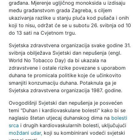
građana. Mjerenje ugljičnog monoksida u izdisaju
među građanstvom grada Zagreba, s ciljem
ukazivanja razlike u stanju pluća kod pušača i onih
koji to nisu, održat će se u subotu 26. svibnja od 10
do 13 sati na Cvjetnom trgu.
Svjetska zdravstvena organizacija svake godine 31.
svibnja obilježava Svjetski dan nepušenja (engl.
World No Tobacco Day) da bi ukazala na
zdravstvene i ostale rizike povezane s uporabom
duhana te promicala politike koje će učinkovito
smanjiti konzumaciju duhana. Potaknula ga je
Svjetska zdravstvena organizacija 1987. godine.
Ovogodišnji Svjetski dan nepušenja je posvećen
temi "Duhan i kardiovaskulane bolesti" kako bi se
naglasio štetan utjecaj duhanskog dima na
bolesti
srca
i drugih kardiovaskularnih bolesti, uključujući
moždani udar,
koji su kombinirani vodeći svjetski