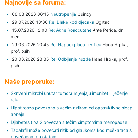
Najnovije sa foruma:
08.08.2026 06:15
Neutropenija
Quincy
29.07.2026 10:30
Re: Dlake kod djecaka
Ogrtac
15.07.2026 12:00
Re: Akne Roaccutane
Ante Perica,
dr.
med.
29.06.2026 20:45
Re: Napadi placa u vrticu
Hana Hrpka,
prof. psih.
20.06.2026 23:35
Re: Odbijanje nuzde
Hana Hrpka,
prof.
psih.
Naše preporuke:
Skriveni mikrobi unutar tumora mijenjaju imunitet i liječenje
raka
Hipotireoza povezana s većim rizikom od opstruktivne sleep
apneje
Dijabetes tipa 2 povezan s težim simptomima menopauze
Tadalafil može povećati rizik od glaukoma kod muškaraca s
povećanom prostatom