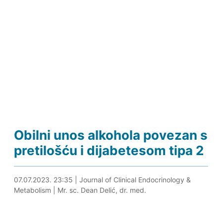
Obilni unos alkohola povezan s
pretilošću i dijabetesom tipa 2
07.07.2023. 23:51
07.07.2023. 23:35
|
Journal of Clinical Endocrinology &
Metabolism
|
Mr. sc. Dean Delić, dr. med.