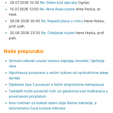
29.07.2026 10:30
Re: Dlake kod djecaka
Ogrtac
15.07.2026 12:00
Re: Akne Roaccutane
Ante Perica,
dr.
med.
29.06.2026 20:45
Re: Napadi placa u vrticu
Hana Hrpka,
prof. psih.
20.06.2026 23:35
Re: Odbijanje nuzde
Hana Hrpka,
prof.
psih.
Naše preporuke:
Skriveni mikrobi unutar tumora mijenjaju imunitet i liječenje
raka
Hipotireoza povezana s većim rizikom od opstruktivne sleep
apneje
Dijabetes tipa 2 povezan s težim simptomima menopauze
Tadalafil može povećati rizik od glaukoma kod muškaraca s
povećanom prostatom
Novi tretman za bolesti desni ubija štetne bakterije, a
istovremeno čuva korisne mikrobe