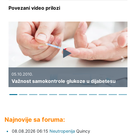
Povezani video prilozi
Previous
Next
19
Ka
05.10.2010.
Važnost samokontrole glukoze u dijabetesu
di
Najnovije sa foruma:
08.08.2026 06:15
Neutropenija
Quincy