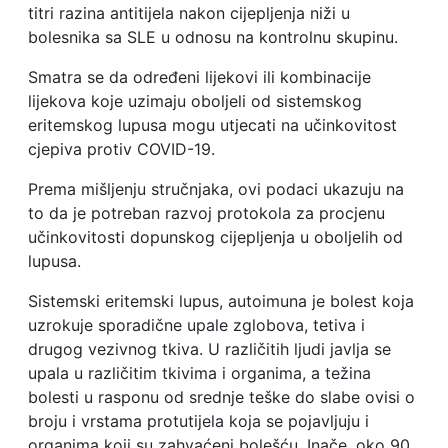
titri razina antitijela nakon cijepljenja niži u
bolesnika sa SLE u odnosu na kontrolnu skupinu.
Smatra se da određeni lijekovi ili kombinacije
lijekova koje uzimaju oboljeli od sistemskog
eritemskog lupusa mogu utjecati na učinkovitost
cjepiva protiv COVID-19.
Prema mišljenju stručnjaka, ovi podaci ukazuju na
to da je potreban razvoj protokola za procjenu
učinkovitosti dopunskog cijepljenja u oboljelih od
lupusa.
Sistemski eritemski lupus, autoimuna je bolest koja
uzrokuje sporadične upale zglobova, tetiva i
drugog vezivnog tkiva. U različitih ljudi javlja se
upala u različitim tkivima i organima, a težina
bolesti u rasponu od srednje teške do slabe ovisi o
broju i vrstama protutijela koja se pojavljuju i
organima koji su zahvaćeni bolešću. Inače, oko 90