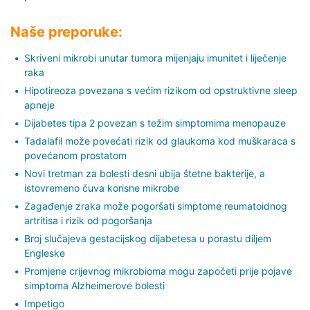
Naše preporuke:
Skriveni mikrobi unutar tumora mijenjaju imunitet i liječenje
raka
Hipotireoza povezana s većim rizikom od opstruktivne sleep
apneje
Dijabetes tipa 2 povezan s težim simptomima menopauze
Tadalafil može povećati rizik od glaukoma kod muškaraca s
povećanom prostatom
Novi tretman za bolesti desni ubija štetne bakterije, a
istovremeno čuva korisne mikrobe
Zagađenje zraka može pogoršati simptome reumatoidnog
artritisa i rizik od pogoršanja
Broj slučajeva gestacijskog dijabetesa u porastu diljem
Engleske
Promjene crijevnog mikrobioma mogu započeti prije pojave
simptoma Alzheimerove bolesti
Impetigo