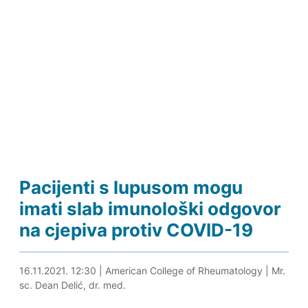
Pacijenti s lupusom mogu
imati slab imunološki odgovor
na cjepiva protiv COVID-19
16.11.2021. 12:43
16.11.2021. 12:30
|
American College of Rheumatology
|
Mr.
sc. Dean Delić, dr. med.