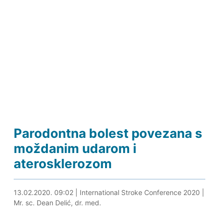
Parodontna bolest povezana s
moždanim udarom i
aterosklerozom
13.02.2020. 09:43
13.02.2020. 09:02
|
International Stroke Conference 2020
|
Mr. sc. Dean Delić, dr. med.