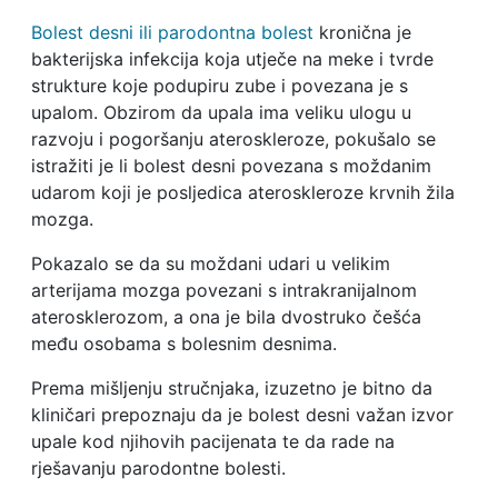
Bolest desni ili parodontna bolest
kronična je
bakterijska infekcija koja utječe na meke i tvrde
strukture koje podupiru zube i povezana je s
upalom. Obzirom da upala ima veliku ulogu u
razvoju i pogoršanju ateroskleroze, pokušalo se
istražiti je li bolest desni povezana s moždanim
udarom koji je posljedica ateroskleroze krvnih žila
mozga.
Pokazalo se da su moždani udari u velikim
arterijama mozga povezani s intrakranijalnom
aterosklerozom, a ona je bila dvostruko češća
među osobama s bolesnim desnima.
Prema mišljenju stručnjaka, izuzetno je bitno da
kliničari prepoznaju da je bolest desni važan izvor
upale kod njihovih pacijenata te da rade na
rješavanju parodontne bolesti.