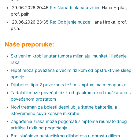
29.06.2026 20:45
Re: Napadi placa u vrticu
Hana Hrpka,
prof. psih.
20.06.2026 23:35
Re: Odbijanje nuzde
Hana Hrpka,
prof.
psih.
Naše preporuke:
Skriveni mikrobi unutar tumora mijenjaju imunitet i liječenje
raka
Hipotireoza povezana s većim rizikom od opstruktivne sleep
apneje
Dijabetes tipa 2 povezan s težim simptomima menopauze
Tadalafil može povećati rizik od glaukoma kod muškaraca s
povećanom prostatom
Novi tretman za bolesti desni ubija štetne bakterije, a
istovremeno čuva korisne mikrobe
Zagađenje zraka može pogoršati simptome reumatoidnog
artritisa i rizik od pogoršanja
Broj slučajeva gestacijskog dijabetesa u porastu diljem