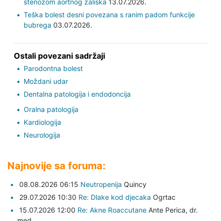
stenozom aortnog zaliska
13.07.2026.
Teška bolest desni povezana s ranim padom funkcije
bubrega
03.07.2026.
Ostali povezani sadržaji
Parodontna bolest
Moždani udar
Dentalna patologija i endodoncija
Oralna patologija
Kardiologija
Neurologija
Najnovije sa foruma:
08.08.2026 06:15
Neutropenija
Quincy
29.07.2026 10:30
Re: Dlake kod djecaka
Ogrtac
15.07.2026 12:00
Re: Akne Roaccutane
Ante Perica,
dr.
med.