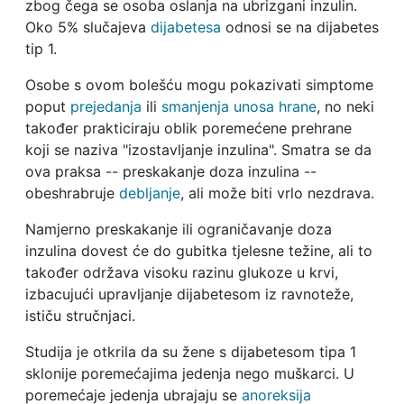
zbog čega se osoba oslanja na ubrizgani inzulin.
Oko 5% slučajeva
dijabetesa
odnosi se na dijabetes
tip 1.
Osobe s ovom bolešću mogu pokazivati simptome
poput
prejedanja
ili
smanjenja unosa hrane
, no neki
također prakticiraju oblik poremećene prehrane
koji se naziva "izostavljanje inzulina". Smatra se da
ova praksa -- preskakanje doza inzulina --
obeshrabruje
debljanje
, ali može biti vrlo nezdrava.
Namjerno preskakanje ili ograničavanje doza
inzulina dovest će do gubitka tjelesne težine, ali to
također održava visoku razinu glukoze u krvi,
izbacujući upravljanje dijabetesom iz ravnoteže,
ističu stručnjaci.
Studija je otkrila da su žene s dijabetesom tipa 1
sklonije poremećajima jedenja nego muškarci. U
poremećaje jedenja ubrajaju se
anoreksija