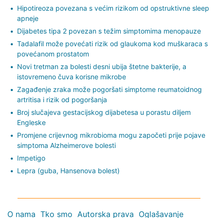
Hipotireoza povezana s većim rizikom od opstruktivne sleep
apneje
Dijabetes tipa 2 povezan s težim simptomima menopauze
Tadalafil može povećati rizik od glaukoma kod muškaraca s
povećanom prostatom
Novi tretman za bolesti desni ubija štetne bakterije, a
istovremeno čuva korisne mikrobe
Zagađenje zraka može pogoršati simptome reumatoidnog
artritisa i rizik od pogoršanja
Broj slučajeva gestacijskog dijabetesa u porastu diljem
Engleske
Promjene crijevnog mikrobioma mogu započeti prije pojave
simptoma Alzheimerove bolesti
Impetigo
Lepra (guba, Hansenova bolest)
O nama
Tko smo
Autorska prava
Oglašavanje