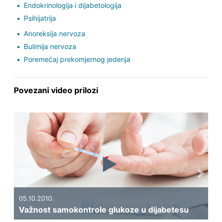
Endokrinologija i dijabetologija
Psihijatrija
Anoreksija nervoza
Bulimija nervoza
Poremećaj prekomjernog jedenja
Povezani video prilozi
Previous
Next
19.09.20
Kakva b
05.10.2010.
Važnost samokontrole glukoze u dijabetesu
dijabet