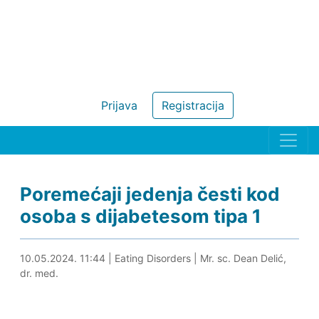
Prijava
Registracija
Poremećaji jedenja česti kod
osoba s dijabetesom tipa 1
10.05.2024. 12:02
10.05.2024. 11:44
|
Eating Disorders
|
Mr. sc. Dean Delić,
dr. med.