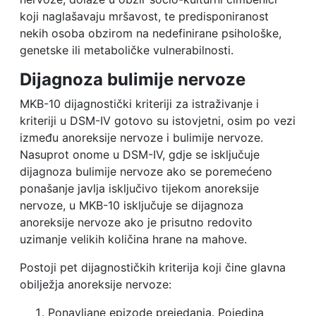
koji naglašavaju mršavost, te predisponiranost
nekih osoba obzirom na nedefinirane psihološke,
genetske ili metaboličke vulnerabilnosti.
Dijagnoza bulimije nervoze
MKB-10 dijagnostički kriteriji za istraživanje i
kriteriji u DSM-IV gotovo su istovjetni, osim po vezi
između anoreksije nervoze i bulimije nervoze.
Nasuprot onome u DSM-IV, gdje se isključuje
dijagnoza bulimije nervoze ako se poremećeno
ponašanje javlja isključivo tijekom anoreksije
nervoze, u MKB-10 isključuje se dijagnoza
anoreksije nervoze ako je prisutno redovito
uzimanje velikih količina hrane na mahove.
Postoji pet dijagnostičkih kriterija koji čine glavna
obilježja anoreksije nervoze:
Ponavljane epizode prejedanja. Pojedina