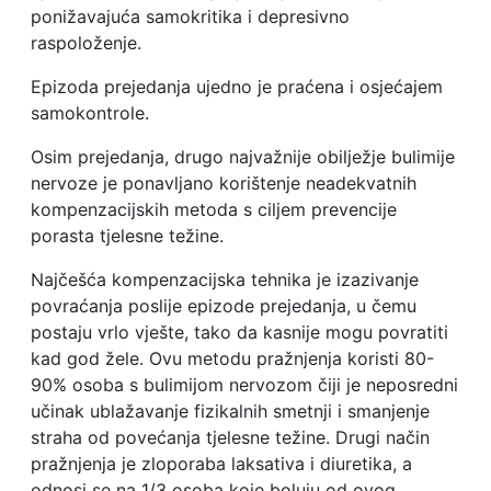
ponižavajuća samokritika i depresivno
raspoloženje.
Epizoda prejedanja ujedno je praćena i osjećajem
samokontrole.
Osim prejedanja, drugo najvažnije obilježje bulimije
nervoze je ponavljano korištenje neadekvatnih
kompenzacijskih metoda s ciljem prevencije
porasta tjelesne težine.
Najčešća kompenzacijska tehnika je izazivanje
povraćanja poslije epizode prejedanja, u čemu
postaju vrlo vješte, tako da kasnije mogu povratiti
kad god žele. Ovu metodu pražnjenja koristi 80-
90% osoba s bulimijom nervozom čiji je neposredni
učinak ublažavanje fizikalnih smetnji i smanjenje
straha od povećanja tjelesne težine. Drugi način
pražnjenja je zloporaba laksativa i diuretika, a
odnosi se na 1/3 osoba koje boluju od ovog