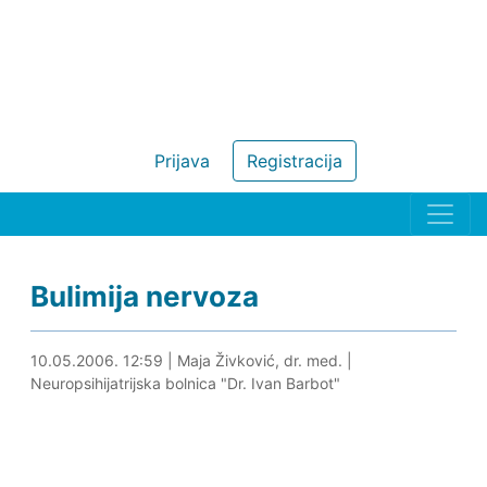
Prijava
Registracija
Bulimija nervoza
31.08.2019. 17:08
10.05.2006. 12:59
|
Maja Živković, dr. med.
|
Neuropsihijatrijska bolnica "Dr. Ivan Barbot"