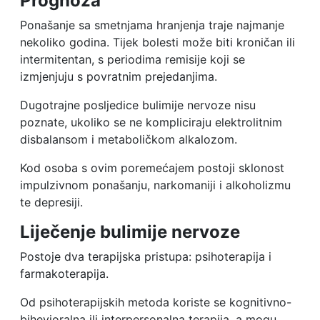
Prognoza
Ponašanje sa smetnjama hranjenja traje najmanje
nekoliko godina. Tijek bolesti može biti kroničan ili
intermitentan, s periodima remisije koji se
izmjenjuju s povratnim prejedanjima.
Dugotrajne posljedice bulimije nervoze nisu
poznate, ukoliko se ne kompliciraju elektrolitnim
disbalansom i metaboličkom alkalozom.
Kod osoba s ovim poremećajem postoji sklonost
impulzivnom ponašanju, narkomaniji i alkoholizmu
te depresiji.
Liječenje bulimije nervoze
Postoje dva terapijska pristupa: psihoterapija i
farmakoterapija.
Od psihoterapijskih metoda koriste se kognitivno-
bihevioralna ili interpersonalna terapija, a mogu