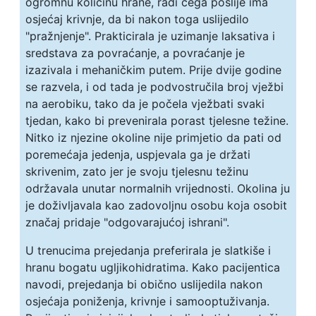
ogromnu količinu hrane, radi čega poslije ima
osjećaj krivnje, da bi nakon toga uslijedilo
"pražnjenje". Prakticirala je uzimanje laksativa i
sredstava za povraćanje, a povraćanje je
izazivala i mehaničkim putem. Prije dvije godine
se razvela, i od tada je podvostručila broj vježbi
na aerobiku, tako da je počela vježbati svaki
tjedan, kako bi prevenirala porast tjelesne težine.
Nitko iz njezine okoline nije primjetio da pati od
poremećaja jedenja, uspjevala ga je držati
skrivenim, zato jer je svoju tjelesnu težinu
održavala unutar normalnih vrijednosti. Okolina ju
je doživljavala kao zadovoljnu osobu koja osobit
značaj pridaje "odgovarajućoj ishrani".
U trenucima prejedanja preferirala je slatkiše i
hranu bogatu ugljikohidratima. Kako pacijentica
navodi, prejedanja bi obično uslijedila nakon
osjećaja poniženja, krivnje i samooptuživanja.