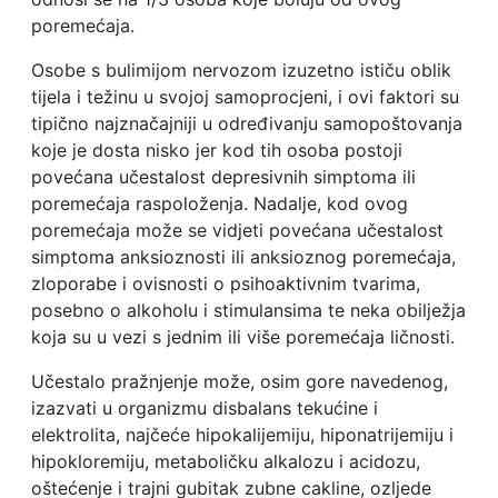
poremećaja.
Osobe s bulimijom nervozom izuzetno ističu oblik
tijela i težinu u svojoj samoprocjeni, i ovi faktori su
tipično najznačajniji u određivanju samopoštovanja
koje je dosta nisko jer kod tih osoba postoji
povećana učestalost depresivnih simptoma ili
poremećaja raspoloženja. Nadalje, kod ovog
poremećaja može se vidjeti povećana učestalost
simptoma anksioznosti ili anksioznog poremećaja,
zloporabe i ovisnosti o psihoaktivnim tvarima,
posebno o alkoholu i stimulansima te neka obilježja
koja su u vezi s jednim ili više poremećaja ličnosti.
Učestalo pražnjenje može, osim gore navedenog,
izazvati u organizmu disbalans tekućine i
elektrolita, najčeće hipokalijemiju, hiponatrijemiju i
hipokloremiju, metaboličku alkalozu i acidozu,
oštećenje i trajni gubitak zubne cakline, ozljede