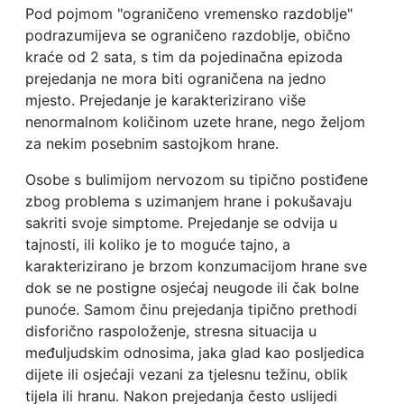
Pod pojmom "ograničeno vremensko razdoblje"
podrazumijeva se ograničeno razdoblje, obično
kraće od 2 sata, s tim da pojedinačna epizoda
prejedanja ne mora biti ograničena na jedno
mjesto. Prejedanje je karakterizirano više
nenormalnom količinom uzete hrane, nego željom
za nekim posebnim sastojkom hrane.
Osobe s bulimijom nervozom su tipično postiđene
zbog problema s uzimanjem hrane i pokušavaju
sakriti svoje simptome. Prejedanje se odvija u
tajnosti, ili koliko je to moguće tajno, a
karakterizirano je brzom konzumacijom hrane sve
dok se ne postigne osjećaj neugode ili čak bolne
punoće. Samom činu prejedanja tipično prethodi
disforično raspoloženje, stresna situacija u
međuljudskim odnosima, jaka glad kao posljedica
dijete ili osjećaji vezani za tjelesnu težinu, oblik
tijela ili hranu. Nakon prejedanja često uslijedi