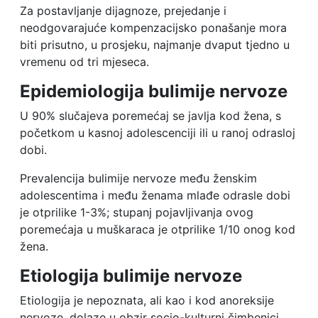
Za postavljanje dijagnoze, prejedanje i
neodgovarajuće kompenzacijsko ponašanje mora
biti prisutno, u prosjeku, najmanje dvaput tjedno u
vremenu od tri mjeseca.
Epidemiologija bulimije nervoze
U 90% slučajeva poremećaj se javlja kod žena, s
početkom u kasnoj adolescenciji ili u ranoj odrasloj
dobi.
Prevalencija bulimije nervoze među ženskim
adolescentima i među ženama mlađe odrasle dobi
je otprilike 1-3%; stupanj pojavljivanja ovog
poremećaja u muškaraca je otprilike 1/10 onog kod
žena.
Etiologija bulimije nervoze
Etiologija je nepoznata, ali kao i kod anoreksije
nervoze, dolaze u obzir socio-kulturni čimbenici