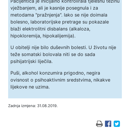
Pacijentica je inicijalno kontrolirala tjelesnu težinu
vježbanjem, ali je kasnije posegnula i za
metodama "pražnjenja". Iako se nije doimala
bolesno, laboratorijske pretrage su pokazale
blaži elektrolitni disbalans (alkaloza,
hipokloremija, hipokalijemija).
U obitelji nije bilo duševnih bolesti. U životu nije
teže somatski bolovala niti se do sada
psihijatrijski liječila.
Puši, alkohol konzumira prigodno, negira
ovisnost o psihoaktivnim sredstvima, nikakve
lijekove ne uzima.
Zadnja izmjena: 31.08.2019.