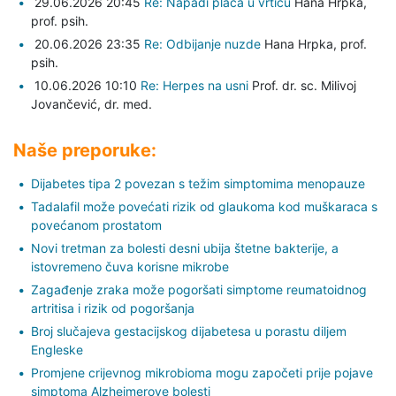
29.06.2026 20:45
Re: Napadi placa u vrticu
Hana Hrpka,
prof. psih.
20.06.2026 23:35
Re: Odbijanje nuzde
Hana Hrpka,
prof.
psih.
10.06.2026 10:10
Re: Herpes na usni
Prof. dr. sc. Milivoj
Jovančević,
dr. med.
Naše preporuke:
Dijabetes tipa 2 povezan s težim simptomima menopauze
Tadalafil može povećati rizik od glaukoma kod muškaraca s
povećanom prostatom
Novi tretman za bolesti desni ubija štetne bakterije, a
istovremeno čuva korisne mikrobe
Zagađenje zraka može pogoršati simptome reumatoidnog
artritisa i rizik od pogoršanja
Broj slučajeva gestacijskog dijabetesa u porastu diljem
Engleske
Promjene crijevnog mikrobioma mogu započeti prije pojave
simptoma Alzheimerove bolesti