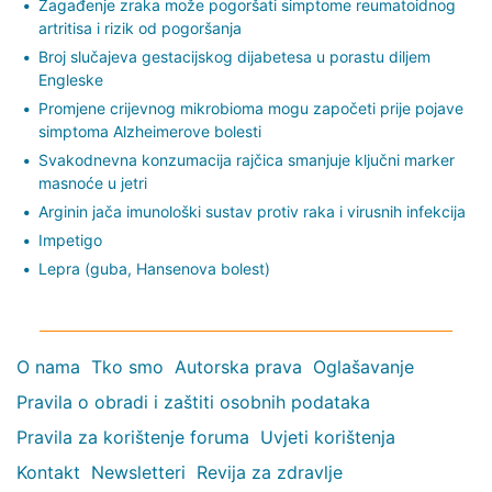
Zagađenje zraka može pogoršati simptome reumatoidnog
artritisa i rizik od pogoršanja
Broj slučajeva gestacijskog dijabetesa u porastu diljem
Engleske
Promjene crijevnog mikrobioma mogu započeti prije pojave
simptoma Alzheimerove bolesti
Svakodnevna konzumacija rajčica smanjuje ključni marker
masnoće u jetri
Arginin jača imunološki sustav protiv raka i virusnih infekcija
Impetigo
Lepra (guba, Hansenova bolest)
O nama
Tko smo
Autorska prava
Oglašavanje
Pravila o obradi i zaštiti osobnih podataka
Pravila za korištenje foruma
Uvjeti korištenja
Kontakt
Newsletteri
Revija za zdravlje