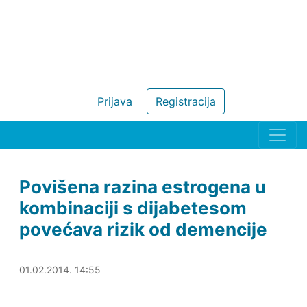
Prijava
Registracija
Povišena razina estrogena u
kombinaciji s dijabetesom
povećava rizik od demencije
01.02.2014. 15:21
01.02.2014. 14:55