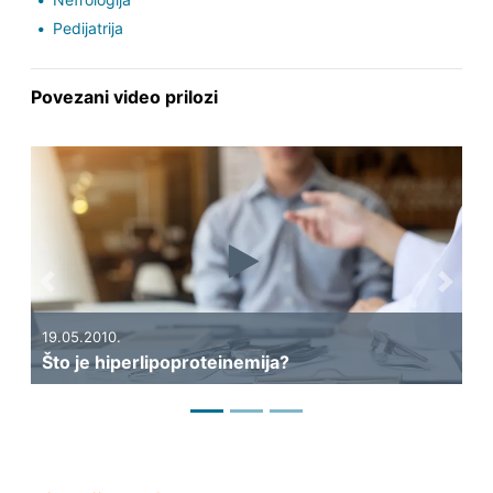
Pedijatrija
Povezani video prilozi
Previous
Next
19.05.2010.
14
Što je hiperlipoproteinemija?
Št