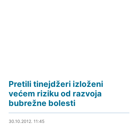
Pretili tinejdžeri izloženi
većem riziku od razvoja
bubrežne bolesti
31.10.2012. 23:16
30.10.2012. 11:45