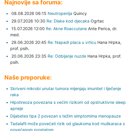
Najnovije sa foruma:
08.08.2026 06:15
Neutropenija
Quincy
29.07.2026 10:30
Re: Dlake kod djecaka
Ogrtac
15.07.2026 12:00
Re: Akne Roaccutane
Ante Perica,
dr.
med.
29.06.2026 20:45
Re: Napadi placa u vrticu
Hana Hrpka,
prof. psih.
20.06.2026 23:35
Re: Odbijanje nuzde
Hana Hrpka,
prof.
psih.
Naše preporuke:
Skriveni mikrobi unutar tumora mijenjaju imunitet i liječenje
raka
Hipotireoza povezana s većim rizikom od opstruktivne sleep
apneje
Dijabetes tipa 2 povezan s težim simptomima menopauze
Tadalafil može povećati rizik od glaukoma kod muškaraca s
povećanom prostatom