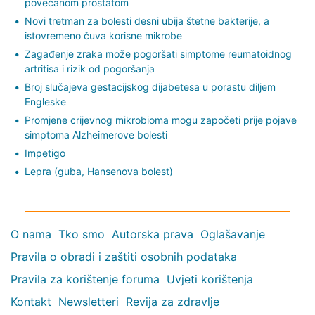
povećanom prostatom
Novi tretman za bolesti desni ubija štetne bakterije, a
istovremeno čuva korisne mikrobe
Zagađenje zraka može pogoršati simptome reumatoidnog
artritisa i rizik od pogoršanja
Broj slučajeva gestacijskog dijabetesa u porastu diljem
Engleske
Promjene crijevnog mikrobioma mogu započeti prije pojave
simptoma Alzheimerove bolesti
Impetigo
Lepra (guba, Hansenova bolest)
O nama
Tko smo
Autorska prava
Oglašavanje
Pravila o obradi i zaštiti osobnih podataka
Pravila za korištenje foruma
Uvjeti korištenja
Kontakt
Newsletteri
Revija za zdravlje