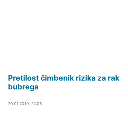
Pretilost čimbenik rizika za rak
bubrega
21.01.2019. 01:16
20.01.2019. 22:06