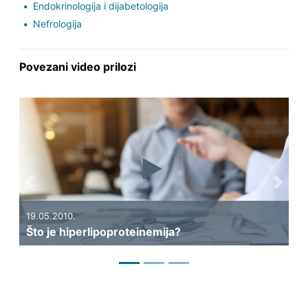
Endokrinologija i dijabetologija
Nefrologija
Povezani video prilozi
Previous
Next
19.05.2010.
14.
Što je hiperlipoproteinemija?
Što