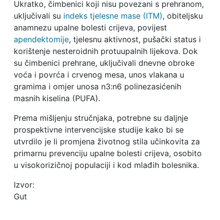
Ukratko, čimbenici koji nisu povezani s prehranom,
uključivali su
indeks tjelesne mase (ITM)
, obiteljsku
anamnezu upalne bolesti crijeva, povijest
apendektomije
, tjelesnu aktivnost, pušački status i
korištenje nesteroidnih protuupalnih lijekova. Dok
su čimbenici prehrane, uključivali dnevne obroke
voća i povrća i crvenog mesa, unos vlakana u
gramima i omjer unosa n3:n6 polinezasićenih
masnih kiselina (PUFA).
Prema mišljenju stručnjaka, potrebne su daljnje
prospektivne intervencijske studije kako bi se
utvrdilo je li promjena životnog stila učinkovita za
primarnu prevenciju upalne bolesti crijeva, osobito
u visokorizičnoj populaciji i kod mlađih bolesnika.
Izvor:
Gut