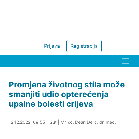
Prijava
Registracija
Promjena životnog stila može
smanjiti udio opterećenja
upalne bolesti crijeva
12.12.2022. 10:11
12.12.2022. 09:55
|
Gut
|
Mr. sc. Dean Delić, dr. med.