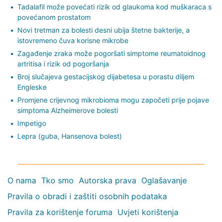
Tadalafil može povećati rizik od glaukoma kod muškaraca s
povećanom prostatom
Novi tretman za bolesti desni ubija štetne bakterije, a
istovremeno čuva korisne mikrobe
Zagađenje zraka može pogoršati simptome reumatoidnog
artritisa i rizik od pogoršanja
Broj slučajeva gestacijskog dijabetesa u porastu diljem
Engleske
Promjene crijevnog mikrobioma mogu započeti prije pojave
simptoma Alzheimerove bolesti
Impetigo
Lepra (guba, Hansenova bolest)
O nama
Tko smo
Autorska prava
Oglašavanje
Pravila o obradi i zaštiti osobnih podataka
Pravila za korištenje foruma
Uvjeti korištenja