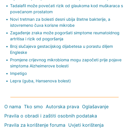
Tadalafil može povećati rizik od glaukoma kod muškaraca s
povećanom prostatom
Novi tretman za bolesti desni ubija štetne bakterije, a
istovremeno čuva korisne mikrobe
Zagađenje zraka može pogoršati simptome reumatoidnog
artritisa i rizik od pogoršanja
Broj slučajeva gestacijskog dijabetesa u porastu diljem
Engleske
Promjene crijevnog mikrobioma mogu započeti prije pojave
simptoma Alzheimerove bolesti
Impetigo
Lepra (guba, Hansenova bolest)
O nama
Tko smo
Autorska prava
Oglašavanje
Pravila o obradi i zaštiti osobnih podataka
Pravila za korištenje foruma
Uvjeti korištenja