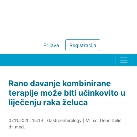
Prijava
Registracija
Rano davanje kombinirane
terapije može biti učinkovito u
liječenju raka želuca
07.11.2020. 15:40
07.11.2020. 15:19
|
Gastroenterology
|
Mr. sc. Dean Delić,
dr. med.