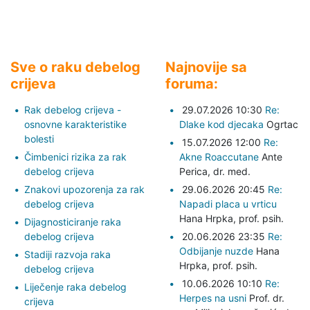
Sve o raku debelog
Najnovije sa
crijeva
foruma:
Rak debelog crijeva -
29.07.2026 10:30
Re:
osnovne karakteristike
Dlake kod djecaka
Ogrtac
bolesti
15.07.2026 12:00
Re:
Čimbenici rizika za rak
Akne Roaccutane
Ante
debelog crijeva
Perica,
dr. med.
Znakovi upozorenja za rak
29.06.2026 20:45
Re:
debelog crijeva
Napadi placa u vrticu
Hana Hrpka,
prof. psih.
Dijagnosticiranje raka
debelog crijeva
20.06.2026 23:35
Re:
Odbijanje nuzde
Hana
Stadiji razvoja raka
Hrpka,
prof. psih.
debelog crijeva
10.06.2026 10:10
Re:
Liječenje raka debelog
Herpes na usni
Prof. dr.
crijeva