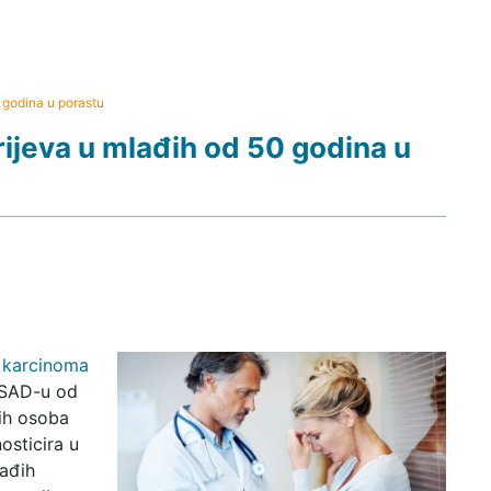
 godina u porastu
ijeva u mlađih od 50 godina u
 karcinoma
 SAD-u od
lih osoba
osticira u
lađih