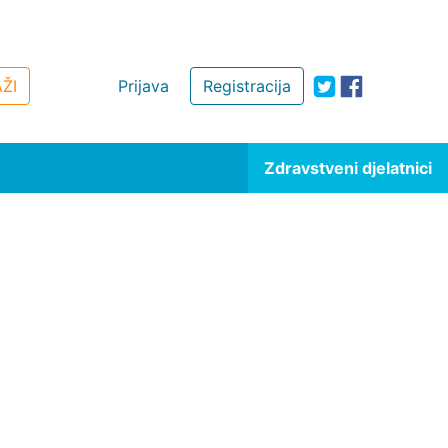
ŽI
Prijava
Registracija
Zdravstveni djelatnici