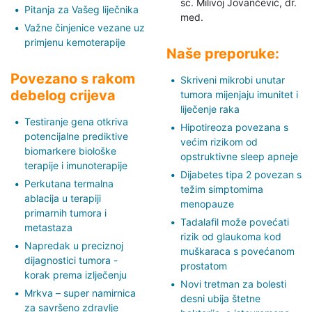
sc. Milivoj Jovančević,
dr.
Pitanja za Vašeg liječnika
med.
Važne činjenice vezane uz
primjenu kemoterapije
Naše preporuke:
Povezano s rakom
Skriveni mikrobi unutar
debelog crijeva
tumora mijenjaju imunitet i
liječenje raka
Testiranje gena otkriva
Hipotireoza povezana s
potencijalne prediktive
većim rizikom od
biomarkere biološke
opstruktivne sleep apneje
terapije i imunoterapije
Dijabetes tipa 2 povezan s
Perkutana termalna
težim simptomima
ablacija u terapiji
menopauze
primarnih tumora i
Tadalafil može povećati
metastaza
rizik od glaukoma kod
Napredak u preciznoj
muškaraca s povećanom
dijagnostici tumora -
prostatom
korak prema izlječenju
Novi tretman za bolesti
Mrkva – super namirnica
desni ubija štetne
za savršeno zdravlje