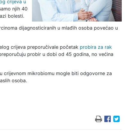
og crijeva u
 samo njih 40
zi bolesti.
arcinoma dijagnosticiranih u mlađih osoba povećao u
elog crijeva preporučivale početak
probira za rak
preporučuju probir u dobi od 45 godina, no većina
u crijevnom mikrobiomu mogle biti odgovorne za
aslih osoba.