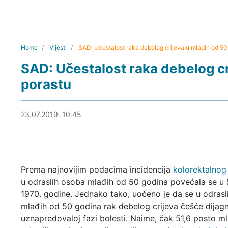
Home
Vijesti
SAD: Učestalost raka debelog crijeva u mlađih od 50
SAD: Učestalost raka debelog cr
porastu
23.07.2019. 11:08
23.07.2019. 10:45
Prema najnovijim podacima incidencija
kolorektalnog
u odraslih osoba mlađih od 50 godina povećala se u
1970. godine. Jednako tako, uočeno je da se u odras
mlađih od 50 godina rak debelog crijeva češće dijagn
uznapredovaloj fazi bolesti. Naime, čak 51,6 posto m