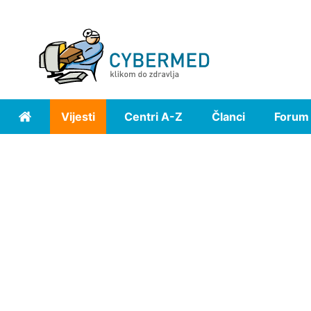
Vijesti
Centri A-Z
Članci
Forum
Home