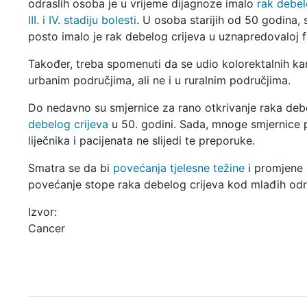
odraslih osoba je u vrijeme dijagnoze imalo
rak debel
III. i IV. stadiju bolesti
. U osoba starijih od 50 godina,
posto imalo je rak debelog crijeva u uznapredovaloj fa
Također, treba spomenuti da se udio kolorektalnih k
urbanim područjima, ali ne i u ruralnim područjima.
Do nedavno su smjernice za rano otkrivanje raka deb
debelog crijeva
u 50. godini. Sada, mnoge smjernice 
liječnika i pacijenata ne slijedi te preporuke.
Smatra se da bi
povećanja tjelesne težine
i promjene 
povećanje stope raka debelog crijeva kod mlađih odr
Izvor:
Cancer