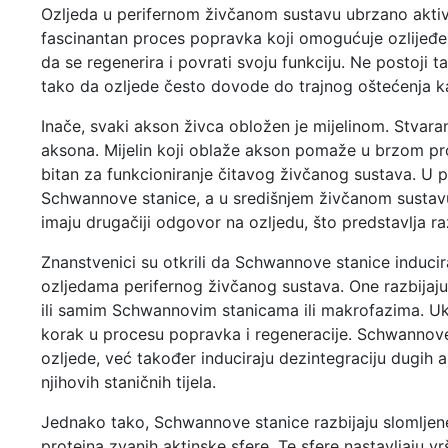
Ozljeda u perifernom živčanom sustavu ubrzano aktiv
fascinantan proces popravka koji omogućuje ozlijeđ
da se regenerira i povrati svoju funkciju. Ne postoji
tako da ozljede često dovode do trajnog oštećenja ka
Inače, svaki akson živca obložen je mijelinom. Stvara
aksona. Mijelin koji oblaže akson pomaže u brzom prol
bitan za funkcioniranje čitavog živčanog sustava. U 
Schwannove stanice, a u središnjem živčanom sustavu 
imaju drugačiji odgovor na ozljedu, što predstavlja razl
Znanstvenici su otkrili da Schwannove stanice inducir
ozljedama perifernog živčanog sustava. One razbijaju 
ili samim Schwannovim stanicama ili makrofazima. Uk
korak u procesu popravka i regeneracije. Schwannove
ozljede, već također induciraju dezintegraciju dugih
njihovih staničnih tijela.
Jednako tako, Schwannove stanice razbijaju slomljene
proteina zvanih aktinske sfere. Te sfere nastavljaju vrš