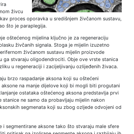
ira
enom živcu
 takav proces oporavka u središnjem živčanom sustavu,
o što je paraplegija.
nje oštećenog mijelina ključno je za regeneraciju
asku živčanih signala. Stoga je mijelin izuzetno
perifernom živćanom sustavu mijelin proizvode
ga stvaraju oligodendrociti. Obje ove vrste stanica
iku u regeneraciji i zacijeljivanju ozlijeđenih živaca.
aju brzo raspadanje aksona koji su oštećeni
aksone na manje dijelove koji bi mogli biti progutani
lanjanje ostataka oštećenog aksona predstavlja prvi
 stanice ne samo da probavljaju mijelin nakon
 aksonskih segmenata koji su zbog ozljede odvojeni od
 i segmentirane aksone tako što stvaraju male sfere
iti pritisak na izolirane segmente aksona i razbijaju ih