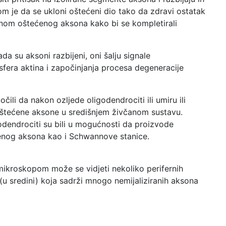
 je da se ukloni oštećeni dio tako da zdravi ostatak
anom oštećenog aksona kako bi se kompletirali
ada su aksoni razbijeni, oni šalju signale
fera aktina i započinjanja procesa degeneracije
očili da nakon ozljede oligodendrociti ili umiru ili
i oštećene aksone u središnjem živčanom sustavu.
dendrociti su bili u mogućnosti da proizvode
ećenog aksona kao i Schwannove stanice.
 mikroskopom može se vidjeti nekoliko perifernih
 (u sredini) koja sadrži mnogo nemijaliziranih aksona