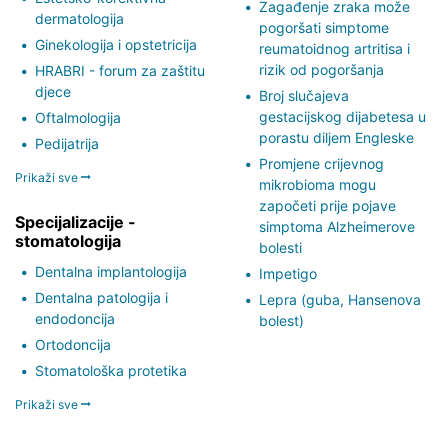
Zagađenje zraka može
dermatologija
pogoršati simptome
Ginekologija i opstetricija
reumatoidnog artritisa i
rizik od pogoršanja
HRABRI - forum za zaštitu
djece
Broj slučajeva
gestacijskog dijabetesa u
Oftalmologija
porastu diljem Engleske
Pedijatrija
Promjene crijevnog
Prikaži sve
mikrobioma mogu
započeti prije pojave
Specijalizacije -
simptoma Alzheimerove
stomatologija
bolesti
Dentalna implantologija
Impetigo
Dentalna patologija i
Lepra (guba, Hansenova
endodoncija
bolest)
Ortodoncija
Stomatološka protetika
Prikaži sve