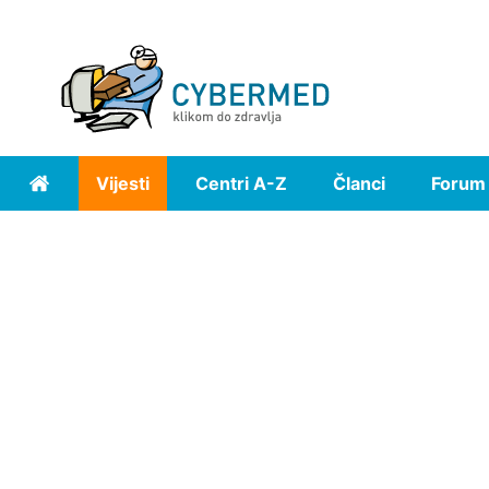
Vijesti
Centri A-Z
Članci
Forum
Home