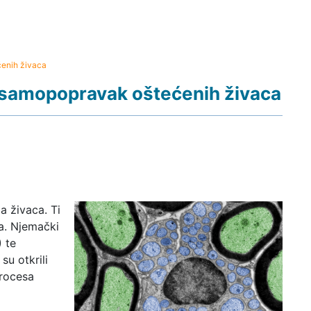
enih živaca
 samopopravak oštećenih živaca
a živaca. Ti
a. Njemački
 te
su otkrili
procesa