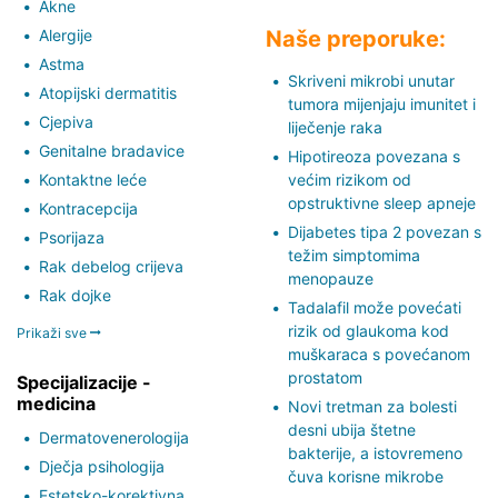
Akne
Alergije
Naše preporuke:
Astma
Skriveni mikrobi unutar
Atopijski dermatitis
tumora mijenjaju imunitet i
Cjepiva
liječenje raka
Genitalne bradavice
Hipotireoza povezana s
Kontaktne leće
većim rizikom od
opstruktivne sleep apneje
Kontracepcija
Dijabetes tipa 2 povezan s
Psorijaza
težim simptomima
Rak debelog crijeva
menopauze
Rak dojke
Tadalafil može povećati
rizik od glaukoma kod
Prikaži sve
muškaraca s povećanom
prostatom
Specijalizacije -
medicina
Novi tretman za bolesti
desni ubija štetne
Dermatovenerologija
bakterije, a istovremeno
Dječja psihologija
čuva korisne mikrobe
Estetsko-korektivna