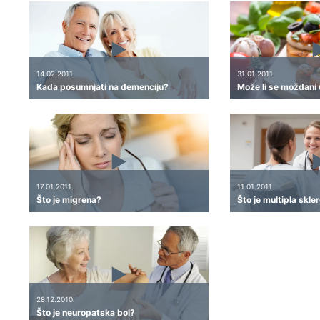
14.02.2011.
31.01.2011.
Kada posumnjati na demenciju?
Može li se moždani u
17.01.2011.
11.01.2011.
Što je migrena?
Što je multipla skle
28.12.2010.
Što je neuropatska bol?