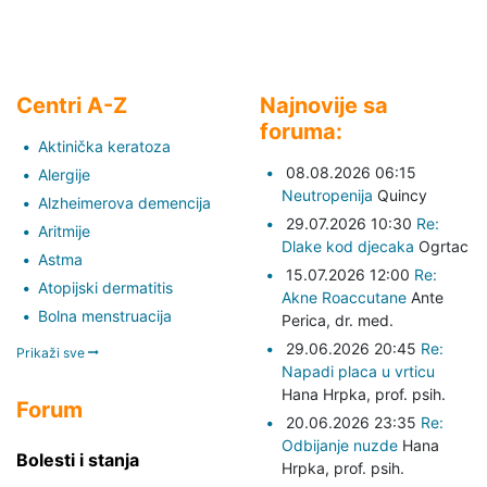
Centri A-Z
Najnovije sa
foruma:
Aktinička keratoza
08.08.2026 06:15
Alergije
Neutropenija
Quincy
Alzheimerova demencija
29.07.2026 10:30
Re:
Aritmije
Dlake kod djecaka
Ogrtac
Astma
15.07.2026 12:00
Re:
Atopijski dermatitis
Akne Roaccutane
Ante
Bolna menstruacija
Perica,
dr. med.
29.06.2026 20:45
Re:
Prikaži sve
Napadi placa u vrticu
Hana Hrpka,
prof. psih.
Forum
20.06.2026 23:35
Re:
Odbijanje nuzde
Hana
Bolesti i stanja
Hrpka,
prof. psih.