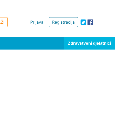
ŽI
Prijava
Registracija
Zdravstveni djelatnici