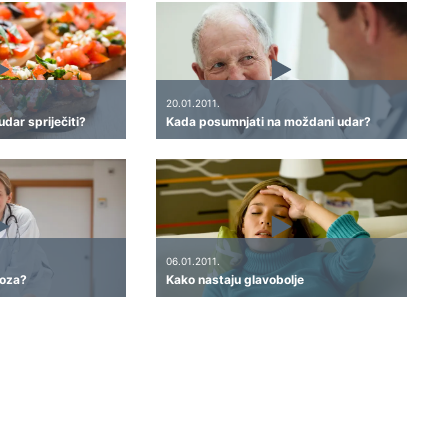
20.01.2011.
dar spriječiti?
Kada posumnjati na moždani udar?
06.01.2011.
roza?
Kako nastaju glavobolje