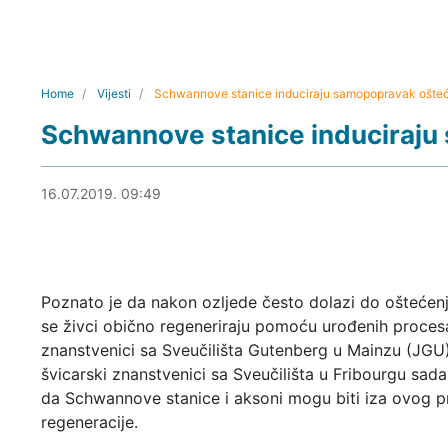
Home
Vijesti
Schwannove stanice induciraju samopopravak ošteć
Schwannove stanice induciraju
05.08.2019. 22:21
16.07.2019. 09:49
Poznato je da nakon ozljede često dolazi do oštećenj
se živci obično regeneriraju pomoću urođenih proces
znanstvenici sa Sveučilišta Gutenberg u Mainzu (JGU)
švicarski znanstvenici sa Sveučilišta u Fribourgu sada 
da Schwannove stanice i aksoni mogu biti iza ovog 
regeneracije.