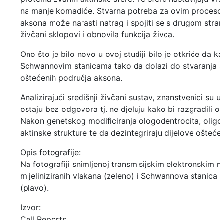
na manje komadiće. Stvarna potreba za ovim procesom
aksona može narasti natrag i spojiti se s drugom str
živčani sklopovi i obnovila funkcija živca.
Ono što je bilo novo u ovoj studiji bilo je otkriće da k
Schwannovim stanicama tako da dolazi do stvaranja s
oštećenih područja aksona.
Analizirajući središnji živčani sustav, znanstvenici su u
ostaju bez odgovora tj. ne djeluju kako bi razgradil
Nakon genetskog modificiranja ologodentrocita, oligo
aktinske strukture te da dezintegriraju dijelove ošt
Opis fotografije:
Na fotografiji snimljenoj transmisijskim elektronskim
mijeliniziranih vlakana (zeleno) i Schwannova stanica
(plavo).
Izvor:
Cell Reports