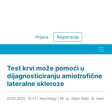
Prijava
Registracija
Test krvi može pomoći u
dijagnosticiranju amiotrofične
lateralne skleroze
27.02.2025. 16:04
27.02.2025. 15:51
|
Neurology
|
Mr. sc. Dean Delić, dr. med.