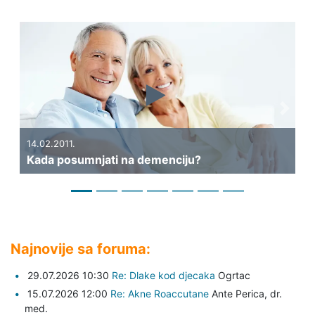
Previous
Next
11.
31.01.2011.
osumnjati na demenciju?
Može li se mož
Najnovije sa foruma:
29.07.2026 10:30
Re: Dlake kod djecaka
Ogrtac
15.07.2026 12:00
Re: Akne Roaccutane
Ante Perica,
dr.
med.