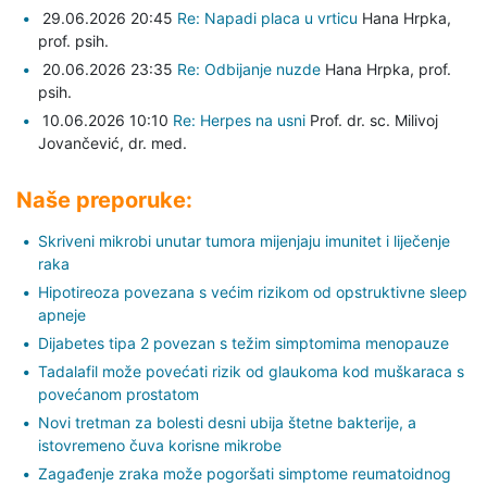
29.06.2026 20:45
Re: Napadi placa u vrticu
Hana Hrpka,
prof. psih.
20.06.2026 23:35
Re: Odbijanje nuzde
Hana Hrpka,
prof.
psih.
10.06.2026 10:10
Re: Herpes na usni
Prof. dr. sc. Milivoj
Jovančević,
dr. med.
Naše preporuke:
Skriveni mikrobi unutar tumora mijenjaju imunitet i liječenje
raka
Hipotireoza povezana s većim rizikom od opstruktivne sleep
apneje
Dijabetes tipa 2 povezan s težim simptomima menopauze
Tadalafil može povećati rizik od glaukoma kod muškaraca s
povećanom prostatom
Novi tretman za bolesti desni ubija štetne bakterije, a
istovremeno čuva korisne mikrobe
Zagađenje zraka može pogoršati simptome reumatoidnog