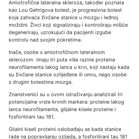
Amiotrofična lateralna skleroza, također poznata
kao Lou Gehrigova bolest, je progresivna bolest
koja zahvaća živčane stanice u mozgu i leđnoj
moždini. Živci koji signaliziraju i kontroliraju mišiće
degeneriraju, uzrokujući da pacijenti izgube
kontrolu nad svojim pokretima.
Inače, osobe s amiotrofičnom lateralnom
sklerozom imaju tri puta više razine proteina
neurofilamenta lakog lanca u krvi, koji nastaju kada
su živčane stanice ozlijeđene ili umru, nego osobe
s drugim bolestima mozga.
Znanstvenici su u ovom istraživanju analizirali tri
potencijalne vrste krvnih markera: proteine ​​lakog
lanca neurofilamenta, glijalne kisele proteine ​​i
fosforilirani tau 181.
Glialni kiseli proteini oslobađaju se kada stanice
rade na popravljanju ozljeda, a fosforilirani tau 181