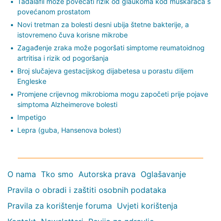
Tadalafil može povećati rizik od glaukoma kod muškaraca s
povećanom prostatom
Novi tretman za bolesti desni ubija štetne bakterije, a
istovremeno čuva korisne mikrobe
Zagađenje zraka može pogoršati simptome reumatoidnog
artritisa i rizik od pogoršanja
Broj slučajeva gestacijskog dijabetesa u porastu diljem
Engleske
Promjene crijevnog mikrobioma mogu započeti prije pojave
simptoma Alzheimerove bolesti
Impetigo
Lepra (guba, Hansenova bolest)
O nama
Tko smo
Autorska prava
Oglašavanje
Pravila o obradi i zaštiti osobnih podataka
Pravila za korištenje foruma
Uvjeti korištenja