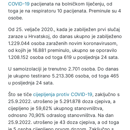
COVID-19
pacijenata na bolničkom liječenju, od
toga je na respiratoru 10 pacijenata. Preminule su 4
osobe.
Od 25. veljače 2020., kada je zabilježen prvi slučaj
zaraze u Hrvatskoj, do danas ukupno je zabilježeno
1.229.044 osoba zaraženih novim koronavirusom,
od kojih je 16.881 preminulo, ukupno se oporavilo
1.208.152 osoba od toga 619 u posljednja 24 sata.
U samoizolaciji je trenutno 2.701 osoba. Do danas
je ukupno testirano 5.213.306 osoba, od toga 465
u posljednja 24 sata.
Što se tiče
cijepljenja protiv COVID-19
, zaključno s
25.9.2022. utrošeno je 5.291.878 doza cjepiva, a
cijepljeno je 59,62% ukupnog stanovništva,
odnosno 70,90% odraslog stanovništva. Na dan
25.9.2022. utrošeno je 43 doza cjepiva, a od toga
je 5 osoba cijepljeno prvom dozom. Zaključno s