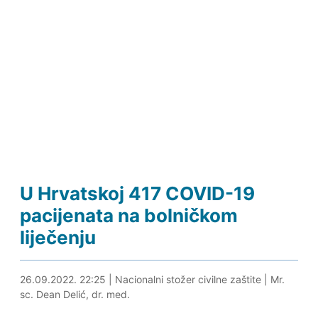
U Hrvatskoj 417 COVID-19
pacijenata na bolničkom
liječenju
26.09.2022. 23:30
26.09.2022. 22:25
|
Nacionalni stožer civilne zaštite
|
Mr.
sc. Dean Delić, dr. med.