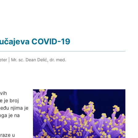
slučajeva COVID-19
eter
|
Mr. sc. Dean Delić, dr. med.
vih
e je broj
eđu njima je
oga je na
araze u