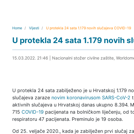
Home
Vijesti
U protekla 24 sata 1.179 novih slučajeva COVID-19
U protekla 24 sata 1.179 novih 
15.03.2022. 21:57
15.03.2022. 21:46
|
Nacionalni stožer civilne zaštite, Worldom
U protekla 24 sata zabilježeno je u Hrvatskoj 1.179 no
slučajeva zaraze
novim koronavirusom SARS-CoV-2
t
aktivnih slučajeva u Hrvatskoj danas ukupno 8.394. M
715
COVID-19
pacijenata na bolničkom liječenju, od t
respiratoru 47 pacijenata. Preminulo je 19 osoba.
Od 25. veljače 2020., kada je zabilježen prvi slučaj z