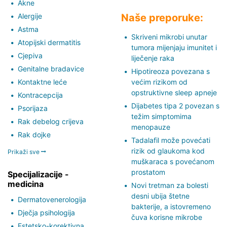
Akne
Alergije
Naše preporuke:
Astma
Skriveni mikrobi unutar
Atopijski dermatitis
tumora mijenjaju imunitet i
Cjepiva
liječenje raka
Genitalne bradavice
Hipotireoza povezana s
Kontaktne leće
većim rizikom od
opstruktivne sleep apneje
Kontracepcija
Dijabetes tipa 2 povezan s
Psorijaza
težim simptomima
Rak debelog crijeva
menopauze
Rak dojke
Tadalafil može povećati
rizik od glaukoma kod
Prikaži sve
muškaraca s povećanom
prostatom
Specijalizacije -
medicina
Novi tretman za bolesti
desni ubija štetne
Dermatovenerologija
bakterije, a istovremeno
Dječja psihologija
čuva korisne mikrobe
Estetsko-korektivna