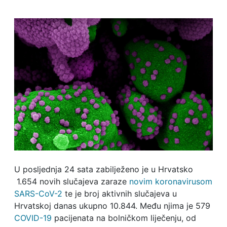
U posljednja 24 sata zabilježeno je u Hrvatsko
1.654 novih slučajeva zaraze
novim koronavirusom
SARS-CoV-2
te je broj aktivnih slučajeva u
Hrvatskoj danas ukupno 10.844. Među njima je 579
COVID-19
pacijenata na bolničkom liječenju, od