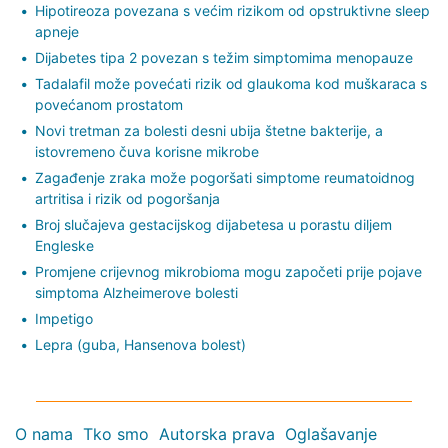
Hipotireoza povezana s većim rizikom od opstruktivne sleep
apneje
Dijabetes tipa 2 povezan s težim simptomima menopauze
Tadalafil može povećati rizik od glaukoma kod muškaraca s
povećanom prostatom
Novi tretman za bolesti desni ubija štetne bakterije, a
istovremeno čuva korisne mikrobe
Zagađenje zraka može pogoršati simptome reumatoidnog
artritisa i rizik od pogoršanja
Broj slučajeva gestacijskog dijabetesa u porastu diljem
Engleske
Promjene crijevnog mikrobioma mogu započeti prije pojave
simptoma Alzheimerove bolesti
Impetigo
Lepra (guba, Hansenova bolest)
O nama
Tko smo
Autorska prava
Oglašavanje