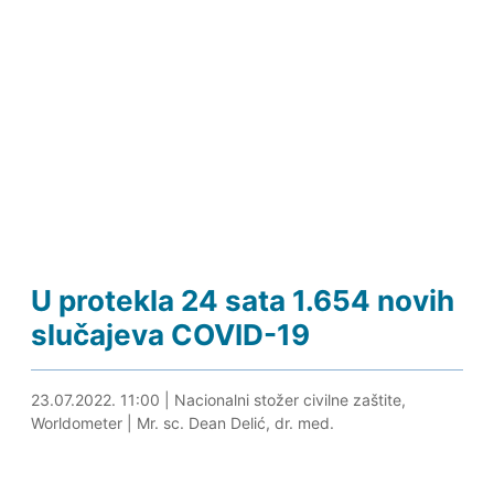
U protekla 24 sata 1.654 novih
slučajeva COVID-19
23.07.2022. 15:38
23.07.2022. 11:00
|
Nacionalni stožer civilne zaštite,
Worldometer
|
Mr. sc. Dean Delić, dr. med.