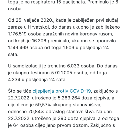
toga je na respiratoru 15 pacijenata. Preminulo je 8
osoba.
Od 25. veljače 2020., kada je zabilježen prvi slučaj
zaraze u Hrvatskoj, do danas ukupno je zabilježeno
1.176.519 osoba zaraženih novim koronavirusom,
od kojih je 16.206 preminulo, ukupno se oporavilo
1.149.469 osoba od toga 1.606 u posljednja 24
sata.
U samoizolaciji je trenutno 6.033 osoba. Do danas
je ukupno testirano 5.021.005 osoba, od toga
4.234 u posljednja 24 sata.
Što se tiče
cijepljenja protiv COVID-19
, zaključno s
22.7.2022. utrošeno je 5.263.264 doza cjepiva, a
cijepljeno je 59,57% ukupnog stanovništva,
odnosno 70,84% odraslog stanovništva. Na dan
22.7.2022. utrošeno je 390 doza cjepiva, a od toga
je 64 osoba cijepljeno prvom dozom. Zaključno s