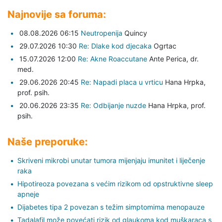
Najnovije sa foruma:
08.08.2026 06:15
Neutropenija
Quincy
29.07.2026 10:30
Re: Dlake kod djecaka
Ogrtac
15.07.2026 12:00
Re: Akne Roaccutane
Ante Perica,
dr.
med.
29.06.2026 20:45
Re: Napadi placa u vrticu
Hana Hrpka,
prof. psih.
20.06.2026 23:35
Re: Odbijanje nuzde
Hana Hrpka,
prof.
psih.
Naše preporuke:
Skriveni mikrobi unutar tumora mijenjaju imunitet i liječenje
raka
Hipotireoza povezana s većim rizikom od opstruktivne sleep
apneje
Dijabetes tipa 2 povezan s težim simptomima menopauze
Tadalafil može povećati rizik od glaukoma kod muškaraca s