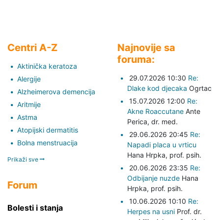
Centri A-Z
Najnovije sa
foruma:
Aktinička keratoza
29.07.2026 10:30
Re:
Alergije
Dlake kod djecaka
Ogrtac
Alzheimerova demencija
15.07.2026 12:00
Re:
Aritmije
Akne Roaccutane
Ante
Astma
Perica,
dr. med.
Atopijski dermatitis
29.06.2026 20:45
Re:
Bolna menstruacija
Napadi placa u vrticu
Hana Hrpka,
prof. psih.
Prikaži sve
20.06.2026 23:35
Re:
Odbijanje nuzde
Hana
Forum
Hrpka,
prof. psih.
10.06.2026 10:10
Re:
Bolesti i stanja
Herpes na usni
Prof. dr.