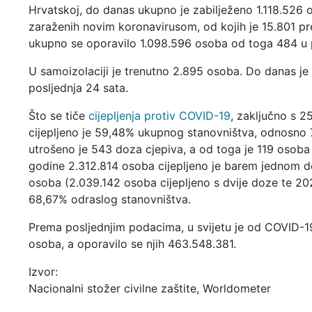
Hrvatskoj, do danas ukupno je zabilježeno 1.118.526 
zaraženih novim koronavirusom, od kojih je 15.801 pr
ukupno se oporavilo 1.098.596 osoba od toga 484 u 
U samoizolaciji je trenutno 2.895 osoba. Do danas je
posljednja 24 sata.
Što se tiče
cijepljenja protiv COVID-19
, zaključno s 2
cijepljeno je 59,48% ukupnog stanovništva, odnosno 
utrošeno je 543 doza cjepiva, a od toga je 119 osoba
godine 2.312.814 osoba cijepljeno je barem jednom do
osoba (2.039.142 osoba cijepljeno s dvije doze te 202
68,67% odraslog stanovništva.
Prema posljednjim podacima, u svijetu je od COVID-1
osoba, a oporavilo se njih 463.548.381.
Izvor:
Nacionalni stožer civilne zaštite, Worldometer