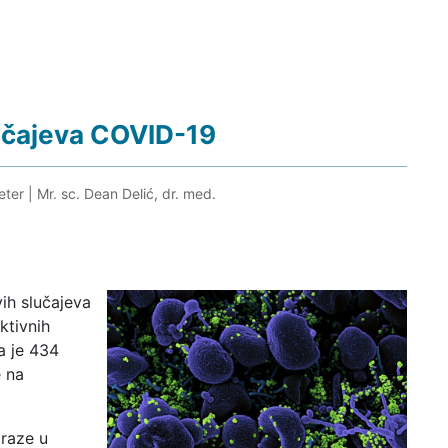
lučajeva COVID-19
eter
|
Mr. sc. Dean Delić, dr. med.
ih slučajeva
ktivnih
a je 434
e na
araze u