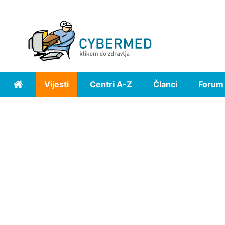
Vijesti
Centri A-Z
Članci
Forum
Home