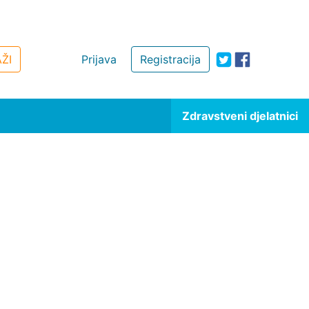
ŽI
Prijava
Registracija
Zdravstveni djelatnici