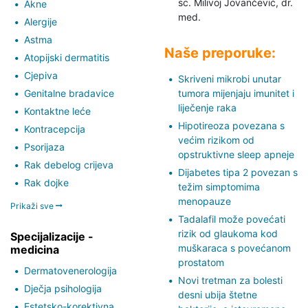
sc. Milivoj Jovančević,
dr.
Akne
med.
Alergije
Astma
Naše preporuke:
Atopijski dermatitis
Cjepiva
Skriveni mikrobi unutar
Genitalne bradavice
tumora mijenjaju imunitet i
liječenje raka
Kontaktne leće
Hipotireoza povezana s
Kontracepcija
većim rizikom od
Psorijaza
opstruktivne sleep apneje
Rak debelog crijeva
Dijabetes tipa 2 povezan s
Rak dojke
težim simptomima
menopauze
Prikaži sve
Tadalafil može povećati
rizik od glaukoma kod
Specijalizacije -
muškaraca s povećanom
medicina
prostatom
Dermatovenerologija
Novi tretman za bolesti
Dječja psihologija
desni ubija štetne
Estetsko-korektivna