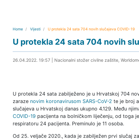
Home
Vijesti
U protekla 24 sata 704 novih slučajeva COVID-19
U protekla 24 sata 704 novih s
26.04.2022. 20:05
26.04.2022. 19:57
|
Nacionalni stožer civilne zaštite, Worldom
U protekla 24 sata zabilježeno je u Hrvatskoj 704 nov
zaraze
novim koronavirusom SARS-CoV-2
te je broj a
slučajeva u Hrvatskoj danas ukupno 4.129. Među njim
COVID-19
pacijenta na bolničkom liječenju, od toga j
respiratoru 24 pacijenta. Preminulo je 11 osoba.
Od 25. veljače 2020., kada je zabilježen prvi slučaj z