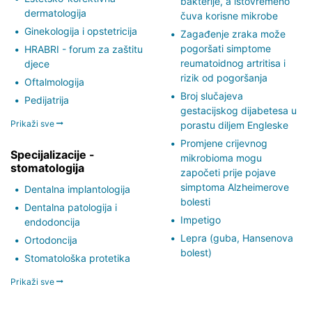
bakterije, a istovremeno
dermatologija
čuva korisne mikrobe
Ginekologija i opstetricija
Zagađenje zraka može
pogoršati simptome
HRABRI - forum za zaštitu
reumatoidnog artritisa i
djece
rizik od pogoršanja
Oftalmologija
Broj slučajeva
Pedijatrija
gestacijskog dijabetesa u
Prikaži sve
porastu diljem Engleske
Promjene crijevnog
Specijalizacije -
mikrobioma mogu
stomatologija
započeti prije pojave
simptoma Alzheimerove
Dentalna implantologija
bolesti
Dentalna patologija i
Impetigo
endodoncija
Lepra (guba, Hansenova
Ortodoncija
bolest)
Stomatološka protetika
Prikaži sve