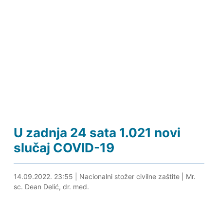
U zadnja 24 sata 1.021 novi
slučaj COVID-19
15.09.2022. 11:05
14.09.2022. 23:55
|
Nacionalni stožer civilne zaštite
|
Mr.
sc. Dean Delić, dr. med.