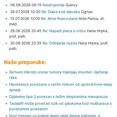
08.08.2026 06:15
Neutropenija
Quincy
29.07.2026 10:30
Re: Dlake kod djecaka
Ogrtac
15.07.2026 12:00
Re: Akne Roaccutane
Ante Perica,
dr.
med.
29.06.2026 20:45
Re: Napadi placa u vrticu
Hana Hrpka,
prof. psih.
20.06.2026 23:35
Re: Odbijanje nuzde
Hana Hrpka,
prof.
psih.
Naše preporuke:
Skriveni mikrobi unutar tumora mijenjaju imunitet i liječenje
raka
Hipotireoza povezana s većim rizikom od opstruktivne sleep
apneje
Dijabetes tipa 2 povezan s težim simptomima menopauze
Tadalafil može povećati rizik od glaukoma kod muškaraca s
povećanom prostatom
Novi tretman za bolesti desni ubija štetne bakterije, a