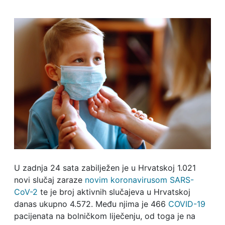
U zadnja 24 sata zabilježen je u Hrvatskoj 1.021
novi slučaj zaraze
novim koronavirusom SARS-
CoV-2
te je broj aktivnih slučajeva u Hrvatskoj
danas ukupno 4.572. Među njima je 466
COVID-19
pacijenata na bolničkom liječenju, od toga je na