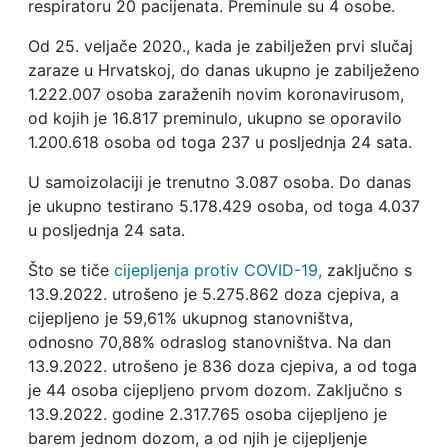
respiratoru 20 pacijenata. Preminule su 4 osobe.
Od 25. veljače 2020., kada je zabilježen prvi slučaj
zaraze u Hrvatskoj, do danas ukupno je zabilježeno
1.222.007 osoba zaraženih novim koronavirusom,
od kojih je 16.817 preminulo, ukupno se oporavilo
1.200.618 osoba od toga 237 u posljednja 24 sata.
U samoizolaciji je trenutno 3.087 osoba. Do danas
je ukupno testirano 5.178.429 osoba, od toga 4.037
u posljednja 24 sata.
Što se tiče
cijepljenja protiv COVID-19,
zaključno s
13.9.2022. utrošeno je 5.275.862 doza cjepiva, a
cijepljeno je 59,61% ukupnog stanovništva,
odnosno 70,88% odraslog stanovništva. Na dan
13.9.2022. utrošeno je 836 doza cjepiva, a od toga
je 44 osoba cijepljeno prvom dozom. Zaključno s
13.9.2022. godine 2.317.765 osoba cijepljeno je
barem jednom dozom, a od njih je cijepljenje