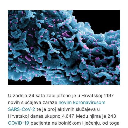
U zadnja 24 sata zabilježeno je u Hrvatskoj 1.197
novih slučajeva zaraze
novim koronavirusom
SARS-CoV-2
te je broj aktivnih slučajeva u
Hrvatskoj danas ukupno 4.647. Među njima je 243
COVID-19
pacijenta na bolničkom liječenju, od toga