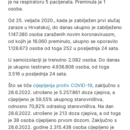
je na respiratoru 5 pacijenata. Preminula je 1
osoba.
Od 25. veljače 2020., kada je zabilježen prvi slučaj
zaraze u Hrvatskoj, do danas ukupno je zabilježeno
1.147.380 osoba zaraženih novim koronavirusom,
od kojih je 16.060 preminulo, ukupno se oporavilo
1.126.673 osoba od toga 252 u posljednja 24 sata.
U samoizolaciji je trenutno 2.082 osoba. Do danas
je ukupno testirano 4.936.808 osoba, od toga
3.516 u posljednja 24 sata.
Što se tiče
cijepljenja protiv COVID-19
, zaključno s
28.6.2022. utrošeno je 5.257.861 doza cjepiva, a
cijepljeno je 59,55% ukupnog stanovništva,
odnosno 70,82% odraslog stanovništva. Na dan
28.6.2022. utrošeno je 213 doza cjepiva, a od toga
je 38 osoba cijepljeno prvom dozom. Zaključno s
28.6.2022. godine 2.315.438 osoba cijepljeno je