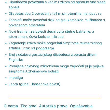
Hipotireoza povezana s većim rizikom od opstruktivne sleep
apneje
Dijabetes tipa 2 povezan s težim simptomima menopauze
Tadalafil može povećati rizik od glaukoma kod muškaraca s
povećanom prostatom
Novi tretman za bolesti desni ubija štetne bakterije, a
istovremeno čuva korisne mikrobe
Zagađenje zraka može pogoršati simptome reumatoidnog
artritisa i rizik od pogoršanja
Broj slučajeva gestacijskog dijabetesa u porastu diljem
Engleske
Promjene crijevnog mikrobioma mogu započeti prije pojave
simptoma Alzheimerove bolesti
Impetigo
Lepra (guba, Hansenova bolest)
O nama
Tko smo
Autorska prava
Oglašavanje