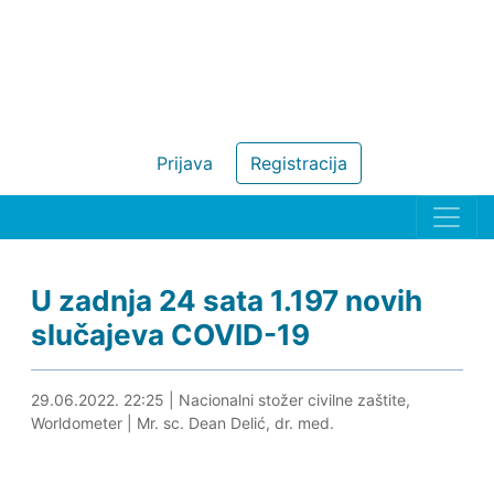
Prijava
Registracija
U zadnja 24 sata 1.197 novih
slučajeva COVID-19
29.06.2022. 22:33
29.06.2022. 22:25
|
Nacionalni stožer civilne zaštite,
Worldometer
|
Mr. sc. Dean Delić, dr. med.