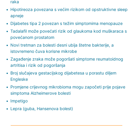
raka
Hipotireoza povezana s većim rizikom od opstruktivne sleep
apneje
Dijabetes tipa 2 povezan s težim simptomima menopauze
Tadalafil može povećati rizik od glaukoma kod muškaraca s
povećanom prostatom
Novi tretman za bolesti desni ubija štetne bakterije, a
istovremeno čuva korisne mikrobe
Zagađenje zraka može pogoršati simptome reumatoidnog
artritisa i rizik od pogoršanja
Broj slučajeva gestacijskog dijabetesa u porastu diljem
Engleske
Promjene crijevnog mikrobioma mogu započeti prije pojave
simptoma Alzheimerove bolesti
Impetigo
Lepra (guba, Hansenova bolest)