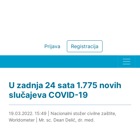
Prijava
Registracija
U zadnja 24 sata 1.775 novih
slučajeva COVID-19
19.03.2022. 16:11
19.03.2022. 15:49
|
Nacionalni stožer civilne zaštite,
Worldometer
|
Mr. sc. Dean Delić, dr. med.