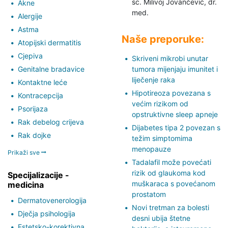
sc. Milivoj Jovančević,
dr.
Akne
med.
Alergije
Astma
Naše preporuke:
Atopijski dermatitis
Cjepiva
Skriveni mikrobi unutar
Genitalne bradavice
tumora mijenjaju imunitet i
liječenje raka
Kontaktne leće
Hipotireoza povezana s
Kontracepcija
većim rizikom od
Psorijaza
opstruktivne sleep apneje
Rak debelog crijeva
Dijabetes tipa 2 povezan s
Rak dojke
težim simptomima
menopauze
Prikaži sve
Tadalafil može povećati
rizik od glaukoma kod
Specijalizacije -
muškaraca s povećanom
medicina
prostatom
Dermatovenerologija
Novi tretman za bolesti
Dječja psihologija
desni ubija štetne
Estetsko-korektivna