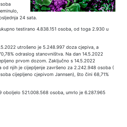
osoba
reminulo,
sljednja 24 sata.
 ukupno testirano 4.838.151 osoba, od toga 2.930 u
4.5.2022 utrošeno je 5.248.997 doza cjepiva, a
70,78% odraslog stanovništva. Na dan 14.5.2022
jepljeno prvom dozom. Zaključno s 14.5.2022
od njih je cijepljenje završeno za 2.242.948 osoba (
soba cijepljeno cjepivom Jannsen), što čini 68,71%
9 oboljelo 521.008.568 osoba, umrlo je 6.287.965