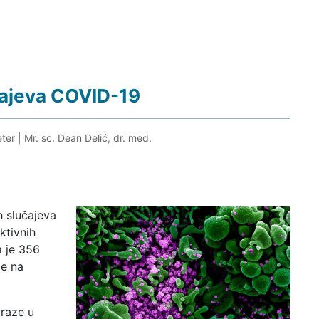
čajeva COVID-19
eter
|
Mr. sc. Dean Delić, dr. med.
h slučajeva
ktivnih
a je 356
je na
araze u