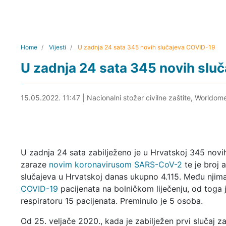
Home
Vijesti
U zadnja 24 sata 345 novih slučajeva COVID-19
U zadnja 24 sata 345 novih slu
15.05.2022. 11:58
15.05.2022. 11:47
|
Nacionalni stožer civilne zaštite, Worldom
U zadnja 24 sata zabilježeno je u Hrvatskoj 345 novi
zaraze
novim koronavirusom SARS-CoV-2
te je broj a
slučajeva u Hrvatskoj danas ukupno 4.115. Među njim
COVID-19
pacijenata na bolničkom liječenju, od toga 
respiratoru 15 pacijenata. Preminulo je 5 osoba.
Od 25. veljače 2020., kada je zabilježen prvi slučaj z