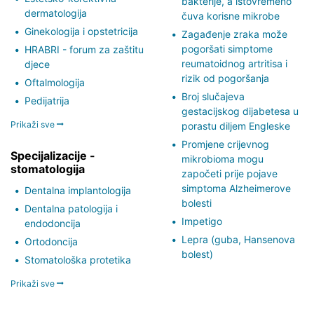
bakterije, a istovremeno
dermatologija
čuva korisne mikrobe
Ginekologija i opstetricija
Zagađenje zraka može
pogoršati simptome
HRABRI - forum za zaštitu
reumatoidnog artritisa i
djece
rizik od pogoršanja
Oftalmologija
Broj slučajeva
Pedijatrija
gestacijskog dijabetesa u
Prikaži sve
porastu diljem Engleske
Promjene crijevnog
Specijalizacije -
mikrobioma mogu
stomatologija
započeti prije pojave
simptoma Alzheimerove
Dentalna implantologija
bolesti
Dentalna patologija i
Impetigo
endodoncija
Lepra (guba, Hansenova
Ortodoncija
bolest)
Stomatološka protetika
Prikaži sve