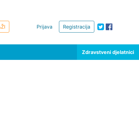
ŽI
Prijava
Registracija
Zdravstveni djelatnici