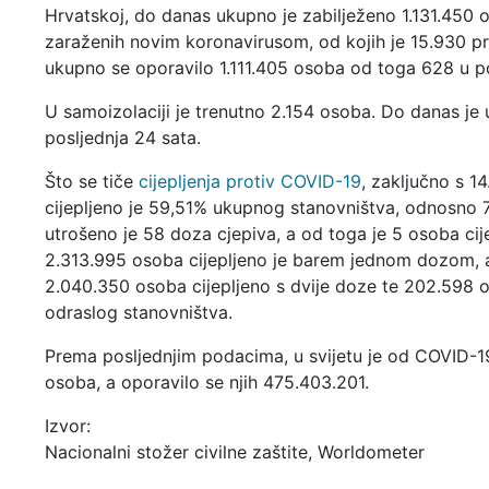
Hrvatskoj, do danas ukupno je zabilježeno 1.131.450 
zaraženih novim koronavirusom, od kojih je 15.930 p
ukupno se oporavilo 1.111.405 osoba od toga 628 u po
U samoizolaciji je trenutno 2.154 osoba. Do danas je
posljednja 24 sata.
Što se tiče
cijepljenja protiv COVID-19
, zaključno s 1
cijepljeno je 59,51% ukupnog stanovništva, odnosno 
utrošeno je 58 doza cjepiva, a od toga je 5 osoba ci
2.313.995 osoba cijepljeno je barem jednom dozom, a 
2.040.350 osoba cijepljeno s dvije doze te 202.598 o
odraslog stanovništva.
Prema posljednjim podacima, u svijetu je od COVID-1
osoba, a oporavilo se njih 475.403.201.
Izvor:
Nacionalni stožer civilne zaštite, Worldometer