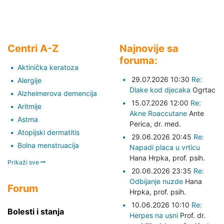
Centri A-Z
Najnovije sa
foruma:
Aktinička keratoza
29.07.2026 10:30
Re:
Alergije
Dlake kod djecaka
Ogrtac
Alzheimerova demencija
15.07.2026 12:00
Re:
Aritmije
Akne Roaccutane
Ante
Astma
Perica,
dr. med.
Atopijski dermatitis
29.06.2026 20:45
Re:
Bolna menstruacija
Napadi placa u vrticu
Hana Hrpka,
prof. psih.
Prikaži sve
20.06.2026 23:35
Re:
Odbijanje nuzde
Hana
Forum
Hrpka,
prof. psih.
10.06.2026 10:10
Re:
Bolesti i stanja
Herpes na usni
Prof. dr.