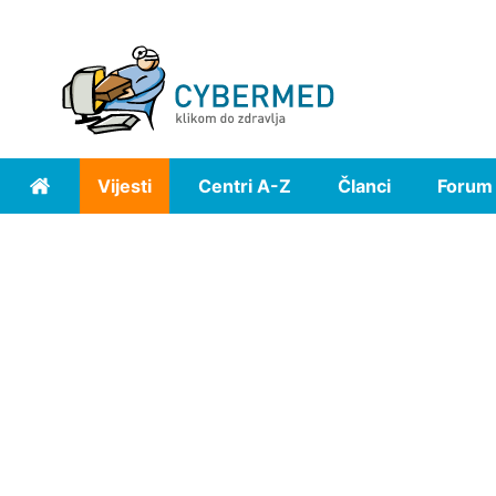
Vijesti
Centri A-Z
Članci
Forum
Home